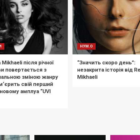
И
НУМ.О
Mikhaeli після річної
“Значить скоро день”:
и повертається з
незакрита історія від R
нальною зміною жанру
Mikhaeli
м‘єрить свій перший
 новому амплуа “UVI