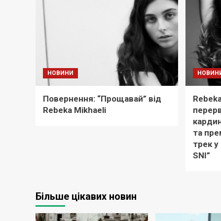
НОВИНИ
НОВИН
Повернення: “Прощавай” від
Rebeka 
Rebeka Mikhaeli
перерв
карди
та пре
трек у
SNI”
Більше цікавих новин