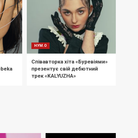
НУМ.О
Співавторка хіта «Буревіями»
ebeka
презентує свій дебютний
трек «KALYUZHA»