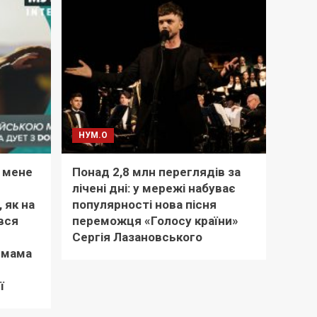
НУМ.О
 мене
Понад 2,8 млн переглядів за
й
лічені дні: у мережі набуває
 як на
популярності нова пісня
вся
переможця «Голосу країни»
Сергія Лазановського
ю мама
ї