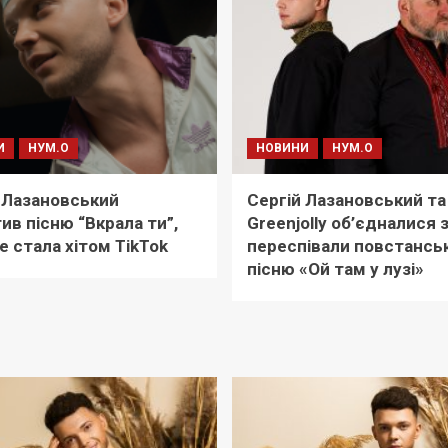
И
НУМ.О
НОВИНИ
НУМ.О
 Лазановський
Сергій Лазановський та
ив пісню “Вкрала ти”,
Greenjolly об’єдналися 
е стала хітом TikTok
переспівали повстансь
пісню «Ой там у лузі»