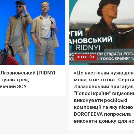
ІНТЕРВ'Ю
 Лазановський | RIDNYI
«Це настільки чужа для
тував трек,
мова, я не хотів»: Сергі
ячений ЗСУ
Лазановський пригадав,
“Голосі країни” відмови
виконувати російські
композиції та яку пісн
DOROFEEVA попросила
виконати доньку для не