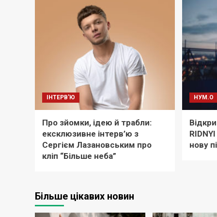
ІНТЕРВ'Ю
НУМ.О
Про зйомки, ідею й трабли:
Відкри
ексклюзивне інтерв’ю з
RIDNYI
Сергієм Лазановським про
нову п
кліп “Більше неба”
Більше цікавих новин