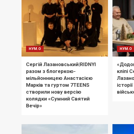
НУМ.О
НУМ.О
Сергій Лазановський|RIDNYI
«Додом
разом з блогеркою-
кліпі С
мільйонницею Анастасією
Лазано
Марків та гуртом 7TEENS
історі
створили нову версію
військ
колядки «Сумний Святий
Вечір»