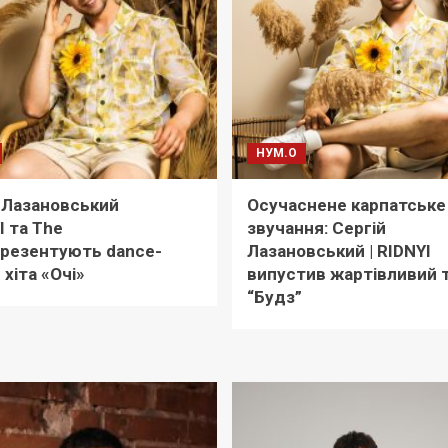
НУМ.О
 Лазановський
Осучаснене карпатське
I та The
звучання: Сергій
презентують dance-
Лазановський | RIDNYI
 хіта «Очі»
випустив жартівливий 
“Будз”