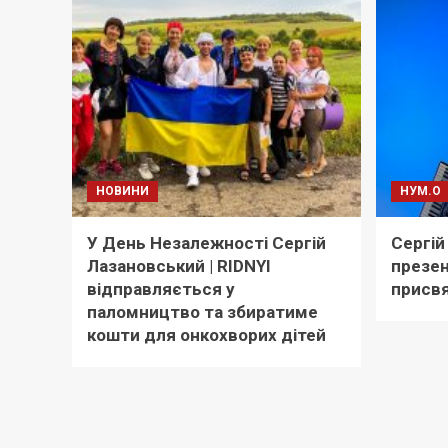
НОВИНИ
НУМ.О
У День Незалежності Сергій
Сергій
Лазановський | RIDNYI
презен
відправляється у
присв
паломництво та збиратиме
кошти для онкохворих дітей