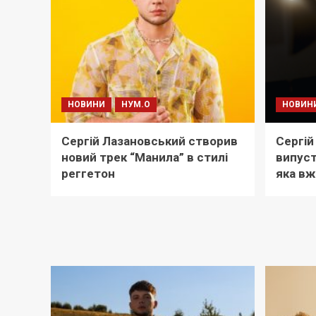
НОВИНИ
НУМ.О
НОВИН
Сергій Лазановський створив
Сергій
новий трек “Манила” в стилі
випуст
реггетон
яка вж