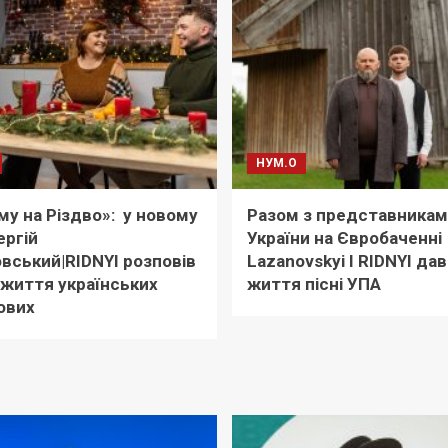
НУМ.О
у на Різдво»: у новому
Разом з представникам
ергій
України на Євробаченні
вський|RIDNYI розповів
Lazanovskyi I RIDNYI да
ї життя українських
життя пісні УПА
ових