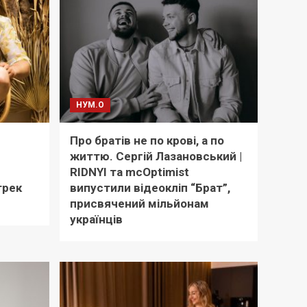
НУМ.О
Про братів не по крові, а по
життю. Сергій Лазановський |
RIDNYI та mcOptimist
трек
випустили відеокліп “Брат”,
присвячений мільйонам
українців