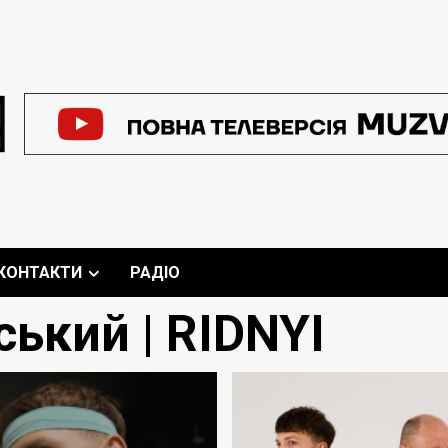
КОНТАКТИ
РАДІО
ький | RIDNYI