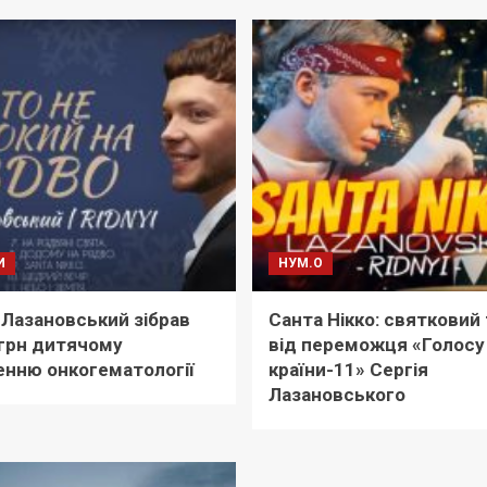
И
НУМ.О
 Лазановський зібрав
Санта Нікко: святковий
грн дитячому
від переможця «Голосу
енню онкогематології
країни-11» Сергія
Лазановського