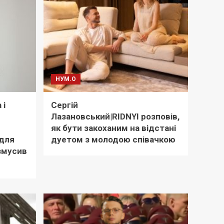
НУМ.О
 і
Сергій
Лазановський|RIDNYI розповів,
як бути закоханим на відстані
адля
дуетом з молодою співачкою
 змусив