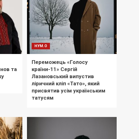
НУМ.О
Переможець «Голосу
знов та
країни-11» Сергій
ку
Лазановський випустив
ліричний кліп «Тато», який
присвятив усім українським
татусям