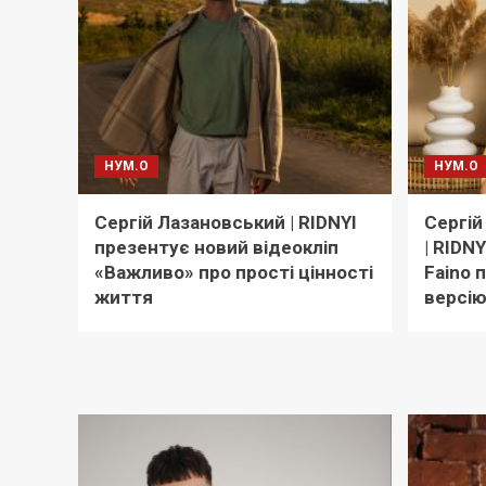
НУМ.О
НУМ.О
Сергій Лазановський | RIDNYI
Сергій
презентує новий відеокліп
| RIDNY
«Важливо» про прості цінності
Faino 
життя
версію