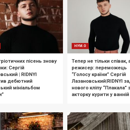
НУМ.О
тріотичних пісень знову
Тепер не тільки співак, а
ики: Сергій
режисер: переможець
вський | RIDNYI
“Голосу країни” Сергій
тив дебютний
Лазановський|RIDNYI з
ький мініальбом
нового кліпу “Плакала”
и”
акторку курити у ванній