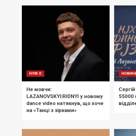
НУМ.О
НОВИН
Не мовчи:
Сергій
LAZANOVSKYI|RIDNYI у новому
55000 
dance video натякнув, що хоче
відділ
на «Танці з зірками»