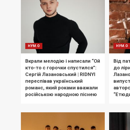
НУМ.О
НУМ.О
Вкрали мелодію і написали “Ой
Від па
кто-то с горочки спустился”:
до лір
Сергій Лазановський | RIDNYI
Лазано
переспівав український
випус
романс, який роками вважали
авторс
російською народною піснею
“Етюд