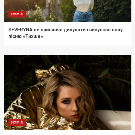
НУМ.О
SEVERYNA не припиняє дивувати і випускає нову
пісню «Тихше»
НУМ.О