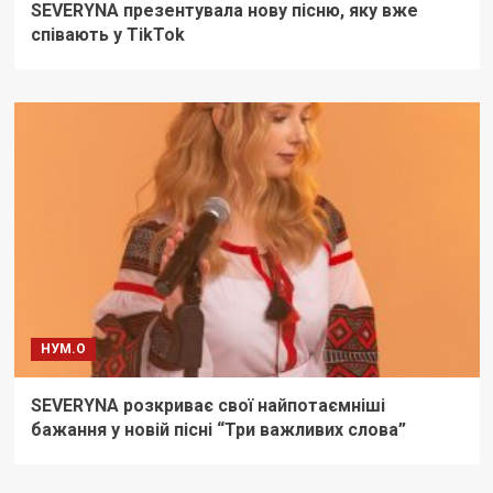
SEVERYNA презентувала нову пісню, яку вже
співають у TikTok
НУМ.О
SEVERYNA розкриває свої найпотаємніші
бажання у новій пісні “Три важливих слова”