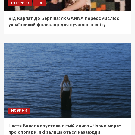
ІНТЕРВ'Ю
ТОП
Від Карпат до Берліна: як GANNA переосмислює
український фольклор для сучасного світу
НОВИНИ
Настя Балог випустила літній сингл «Чорне море»
про спогади, які залишаються назавжди