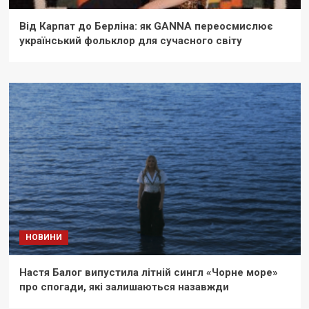
Від Карпат до Берліна: як GANNA переосмислює
український фольклор для сучасного світу
НОВИНИ
Настя Балог випустила літній сингл «Чорне море»
про спогади, які залишаються назавжди