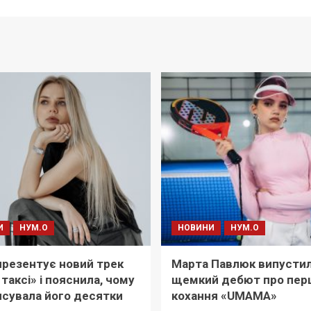
И
НУМ.О
НОВИНИ
НУМ.О
i презентує новий трек
Марта Павлюк випусти
 таксі» і пояснила, чому
щемкий дебют про пер
сувала його десятки
кохання «UМАМА»