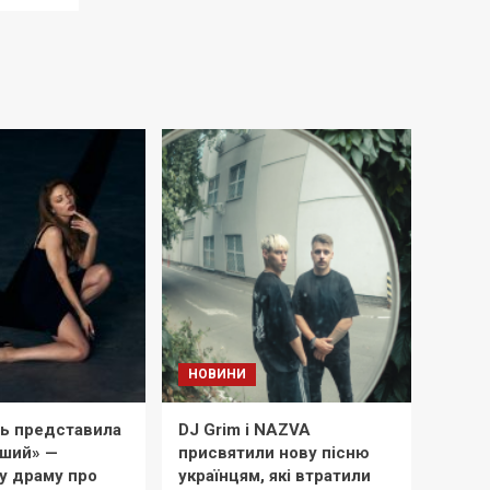
НОВИНИ
ль представила
DJ Grim і NAZVA
оший» —
присвятили нову пісню
у драму про
українцям, які втратили