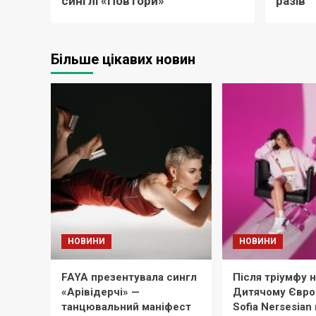
синглі «Повтори»
разів
Більше цікавих новин
НОВИНИ
НОВИНИ
FAYA презентувала сингл
Після тріумфу 
«Арівідерчі» —
Дитячому Євро
танцювальний маніфест
Sofia Nersesian