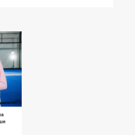
ла
ше