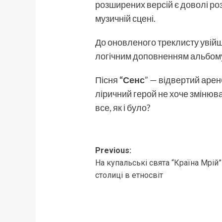
розширених версій є доволі роз
музичній сцені.
До оновленого треклисту увійшл
логічним доповненням альбому, 
Пісня
“
Сенс
” — відвертий арен
ліричний герой не хоче змінюва
все, як і було?
Post
Previous:
На купальські свята “Країна Мрій”
navigation
столиці в етносвіт