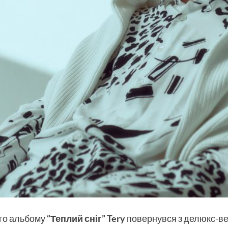
ого альбому
“Теплий сніг”
Tery
повернувся з делюкс-ве