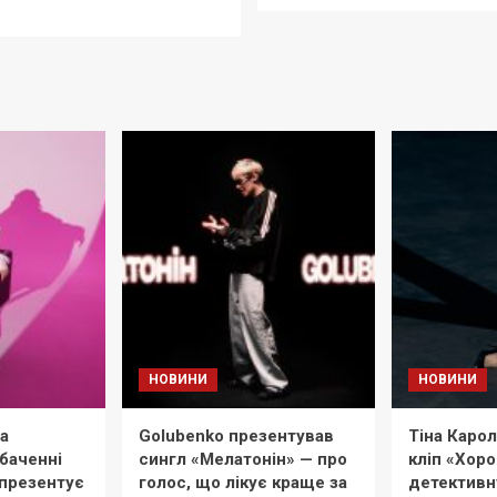
НОВИНИ
НОВИНИ
на
Golubenko презентував
Тіна Каро
баченні
сингл «Мелатонін» — про
кліп «Хор
 презентує
голос, що лікує краще за
детективн