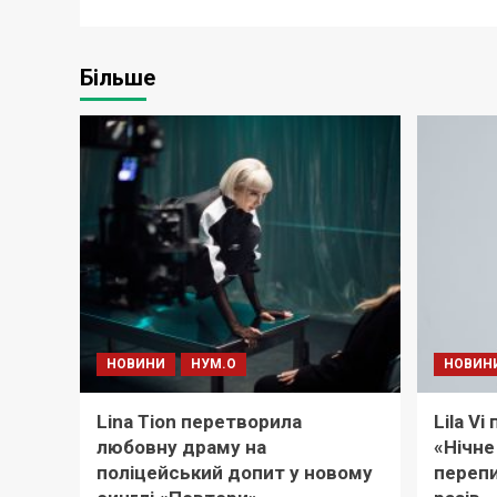
Більше
НОВИНИ
НУМ.О
НОВИН
Lina Tion перетворила
Lila V
любовну драму на
«Нічне
поліцейський допит у новому
перепи