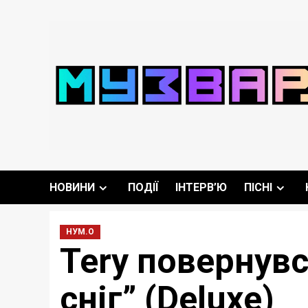
Перейти
до
вмісту
НОВИНИ
ПОДІЇ
ІНТЕРВ’Ю
ПІСНІ
НУМ.О
Tery повернувс
сніг” (Deluxe)