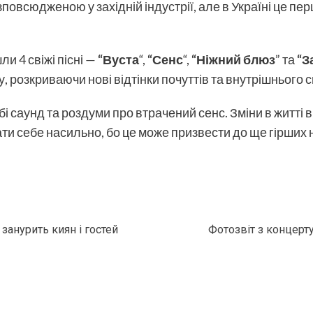
повсюдженою у західній індустрії, але в Україні це пе
и 4 свіжі пісні —
“Вуста
“,
“Сенс
“,
“Ніжний блюз
” та
“З
розкриваючи нові відтінки почуттів та внутрішнього св
бі саунд та роздуми про втрачений сенс. Зміни в житті
ти себе насильно, бо це може призвести до ще гірших н
 занурить киян і гостей
Фотозвіт з концерт