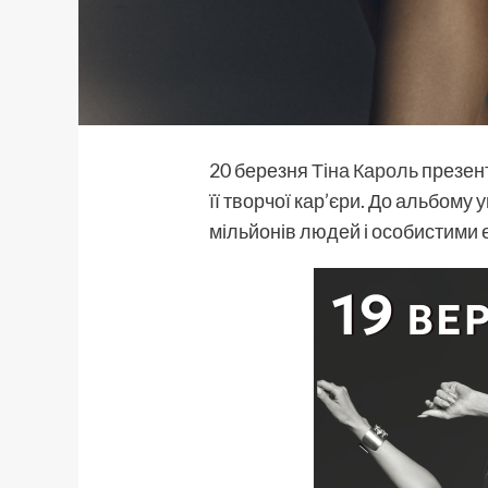
20 березня
Тіна Кароль
презен
її творчої кар’єри. До альбому 
мільйонів людей і особистими е