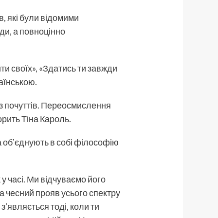
в, які були відомими
ди, а повноцінно
ти своїх», «Здатись ти завжди
аїнською.
 з почуттів. Переосмислення
рить Тіна Кароль.
 обʼєднують в собі філософію
у часі. Ми відчуваємо його
, а чесний прояв усього спектру
’являється тоді, коли ти