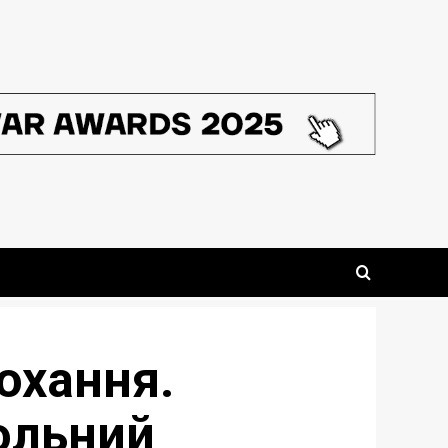
охання.
сольний