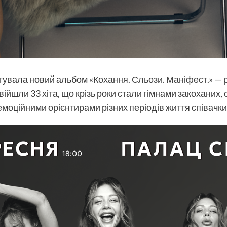
тувала новий альбом
«Кохання. Сльози. Маніфест.»
— р
увійшли 33 хіта, що крізь роки стали гімнами закоханих
моційними орієнтирами різних періодів життя співачки