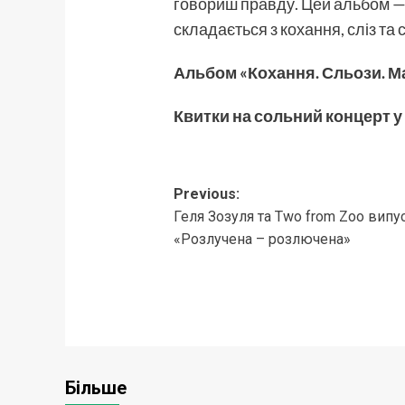
говориш правду. Цей альбом — п
складається з кохання, сліз та 
Альбом «Кохання. Сльози. М
Квитки на сольний концерт у 
Post
Previous:
Геля Зозуля та Two from Zoo вип
navigation
«Розлучена – розлючена»
Більше