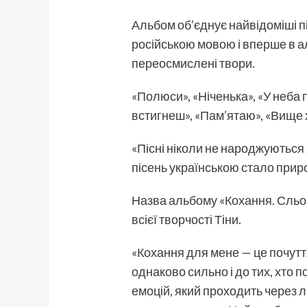
Альбом об’єднує найвідоміші пі
російською мовою і вперше в а
переосмислені твори.
«Полюси», «Ніченька», «У неба 
встигнеш», «Пам’ятаю», «Вище 
«Пісні ніколи не народжуються
пісень українською стало прир
Назва альбому «Кохання. Сльоз
всієї творчості Тіни.
«Кохання для мене — це почуття
однаково сильно і до тих, хто п
емоцій, який проходить через 