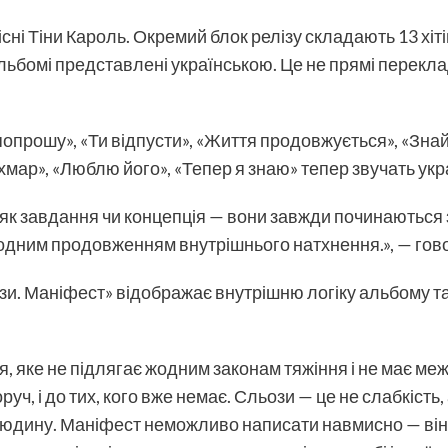
сні Тіни Кароль. Окремий блок релізу складають 13 хіті
льбомі представлені українською. Це не прямі перекла
попрошу», «Ти відпусти», «Життя продовжується», «Знай
хмар», «Люблю його», «Тепер я знаю» тепер звучать укр
 як завдання чи концепція — вони завжди починаються
одним продовженням внутрішнього натхнення.», — гово
и. Маніфест» відображає внутрішню логіку альбому та
, яке не підлягає жодним законам тяжіння і не має меж 
оруч, і до тих, кого вже немає. Сльози — це не слабкість
людину. Маніфест неможливо написати навмисно — він з