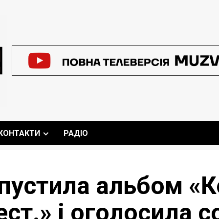
КОНТАКТИ
РАДІО
ипустила альбом «К
ст.» і оголосила 