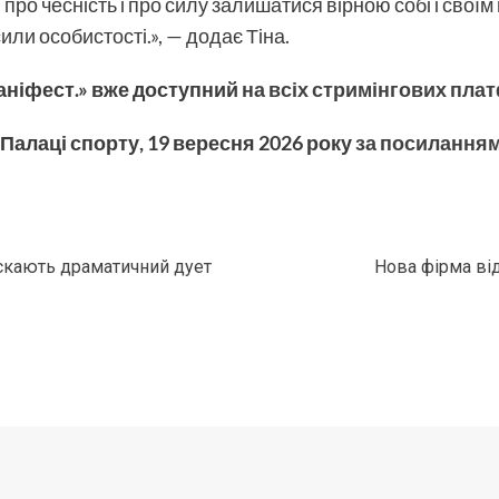
ро чесність і про силу залишатися вірною собі і свої
сили особистості.», — додає Тіна.
аніфест.» вже доступний
на всіх стримінгових пла
Палаці спорту, 19 вересня 2026 року
за посиланням
ускають драматичний дует
Нова фірма ві