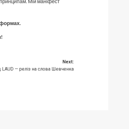
м принципам. Мій маніфест
тформах.
!
Next:
д LAUD — реліз на слова Шевченка