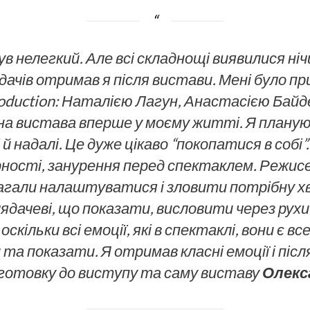
в нелегкий. Але всі складнощі виявилися ніч
ядачів отримав я після вистави. Мені було 
oduction: Наталією Лагун, Анастасією Бай
 вистава вперше у моєму житті. Я планую
 надалі. Це дуже цікаво “покопатися в собі”
ності, занурення перед спектаклем. Режисе
магали налаштуватися і зловити потрібну х
дачеві, що показати, висловити через рухи
оскільки всі емоції, які в спектаклі, вони є в
та показати. Я отримав класні емоції і після
ідготовку до виступу та саму виставу
Олекс