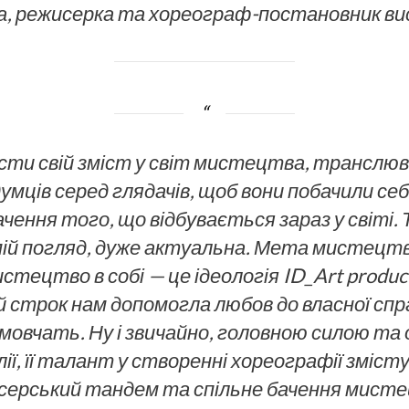
а, режисерка та хореограф-постановник в
сти свій зміст у світ мистецтва, транслюв
мців серед глядачів, щоб вони побачили себ
чення того, що відбувається зараз у світі.
мій погляд, дуже актуальна. Мета мистецт
тецтво в собі — це ідеологія ID_Art produ
й строк нам допомогла любов до власної спр
 мовчать. Ну і звичайно, головною силою т
, її талант у створенні хореографії змісту,
серський тандем та спільне бачення мисте