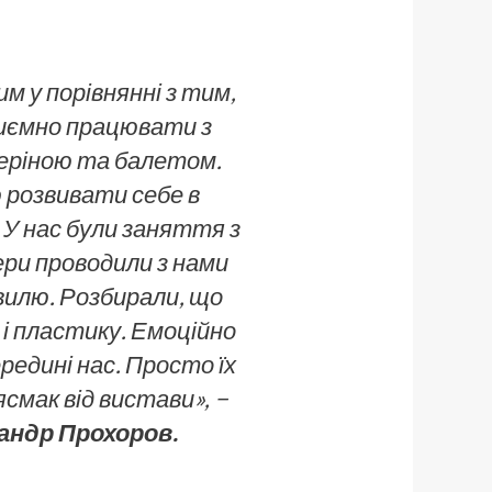
им у порівнянні з тим,
приємно працювати з
деріною та балетом.
 розвивати себе в
. У нас були заняття з
ри проводили з нами
вилю. Розбирали, що
 і пластику. Емоційно
середині нас. Просто їх
смак від вистави», −
андр Прохоров.