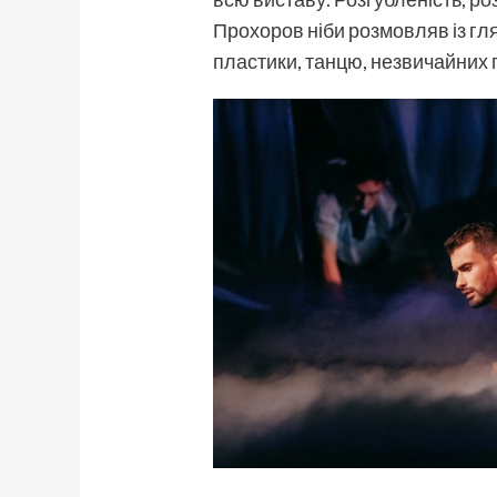
Прохоров ніби розмовляв із гля
пластики, танцю, незвичайних п