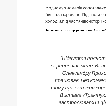
У одному з номерів соло
Олекс
більш зачаровано. Під час сце
холод, а під час танцю-історії
Еклюзивні коментарі режисерок Анастасії 
“Відчуття польоту
переповнює мене. Вели
Олександру Прохор
працював. Без команд
тому що за такий коро
Вистава «Трактуючи
гастролювати з ціє