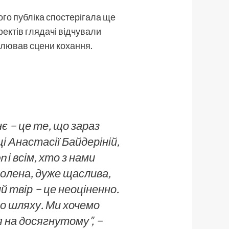
ого публіка спостерігала ще
фектів глядачі відчували
силював сцени кохання.
 − це те, що зараз
 Анастасії Байдеріній,
і всім, хто з нами
волена, дуже щаслива,
 твір − це неоціненно.
го шляху. Ми хочемо
 на досягнутому”, −