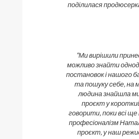
поділилася продюсерк
“Ми вирішили прине
можливо знайти одноду
постановок і нашого ба
та пошуку себе, на 
людина знайшла мис
проєкт у коротки
говорити, поки всі ще
професіоналізм Наталії
проєкт, у наш режи