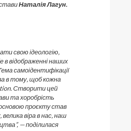
истави
Наталія Лагун.
ати свою ідеологію,
е в відображенні наших
 Тема самоідентифікації
ва в тому, щоб кожна
ction. Створити цей
ави та хоробрість
а основою проєкту став
 велика віра в нас, наш
цтва”, — поділилася