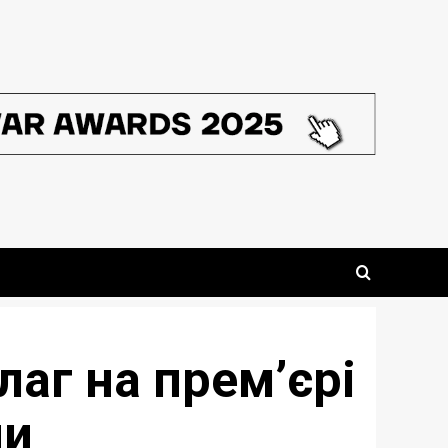
лаг на прем’єрі
ни