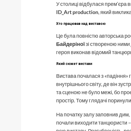
У столиці відбулася прем’єра 
ID_Art production
, який виклик
Хто працював над виставою
Це була повністю авторська р
Байдеріної
зі створеною ними 
героя виконав відомий танцюр
Який сюжет вистави
Вистава почалася з «падіння» 
внутрішнього світу, де він зус
та сценою не було межі, бо про
простір. Тому глядачі поринул
На початку залу заповнив дим, 
почали виходити танцюристи − 
всю виставу. Розгубленість, роз