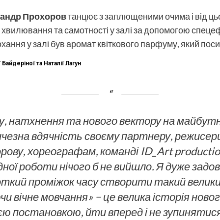
андр Прохоров
танцює з заплющеними очима і від ць
н хвилювання та самотності у залі за допомогою спеце
 кохання у залі був аромат квіткового парфуму, який по
Байдеріної та Наталії Лагун
, натхнення та нового вектору на майбутнє
чезна вдячність своєму партнеру, режисерці
ову, хореографам, команді ID_Art production 
ної роботи нічого б не вийшло. Я дуже задо
ткий проміжок часу створити такий великий
 вічне мовчання» − це велика історія ново
ю постановкою, йти вперед і не зупинятися