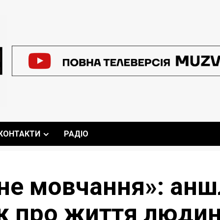
КОНТАКТИ
РАДІО
не мовчання»: анш
ок про життя люди