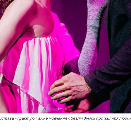
истава «Трактуючі вічне мовчання»: безліч думок про життя люди