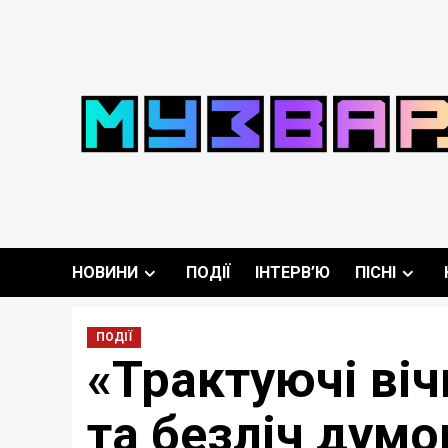
Перейти
до
вмісту
НОВИНИ
ПОДІЇ
ІНТЕРВ’Ю
ПІСНІ
ПОДІЇ
«Трактуючі віч
та безліч дум