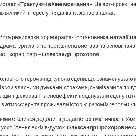
вистави
«Трактуючі вічне мовчання»
. Це арт-проєкт 
ав великий інтерес у глядачів та зібрав аншлаг.
обота режисерки, хореографа-постановника
Наталії Л
драматургією, а не поставлена вистава на основі наяв
ист, хореограф −
Олександр Прохоров
.
головного героя з-під купола сцени, що ознаменувало й
трівся з власними думками, страхами, сумнівами та по
екційні декорації та спецефекти поєднували сцену та 
и в атмосферу та проживали історію разом із героєм 
який стелився додолу та додав історії містичності. Уж
уособлення ескізів-думок.
Олександр Прохоров
не с
пач, біль, страх, самотність, закоханість − артист про