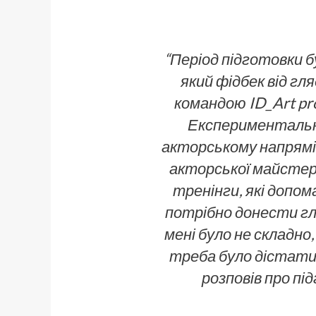
“Період підготовки бу
який фідбек від гл
командою ID_Art pr
Експериментальна
акторському напрямі й
акторської майстер
тренінги, які допо
потрібно донести гля
мені було не складно, 
треба було дістати 
розповів про п