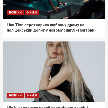
НОВИНИ
НУМ.О
Lina Tion перетворила любовну драму на
поліцейський допит у новому синглі «Повтори»
НОВИНИ
НУМ.О
Lila Vi презентує новий трек «Нічне таксі» і