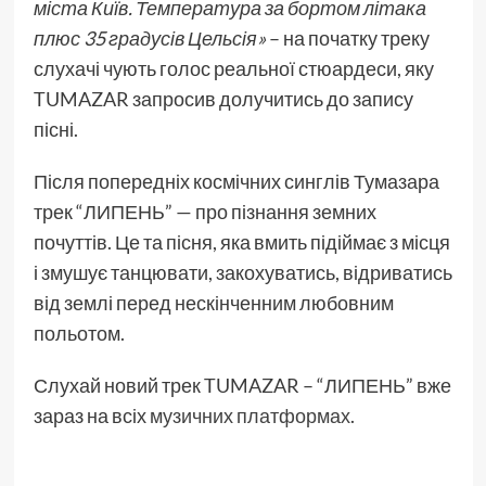
міста Київ. Температура за бортом літака
плюс 35 градусів Цельсія»
– на початку треку
слухачі чують голос реальної стюардеси, яку
TUMAZAR запросив долучитись до запису
пісні.
Після попередніх космічних синглів Тумазара
трек “ЛИПЕНЬ” — про пізнання земних
почуттів. Це та пісня, яка вмить підіймає з місця
і змушує танцювати, закохуватись, відриватись
від землі перед нескінченним любовним
польотом.
Слухай новий трек TUMAZAR – “ЛИПЕНЬ” вже
зараз на всіх
музичних платформах
.