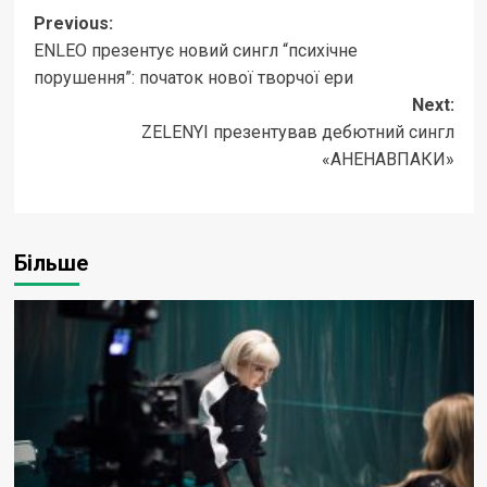
Post
Previous:
ENLEO презентує новий сингл “психічне
navigation
порушення”: початок нової творчої ери
Next:
ZELENYI презентував дебютний сингл
«АНЕНАВПАКИ»
Більше