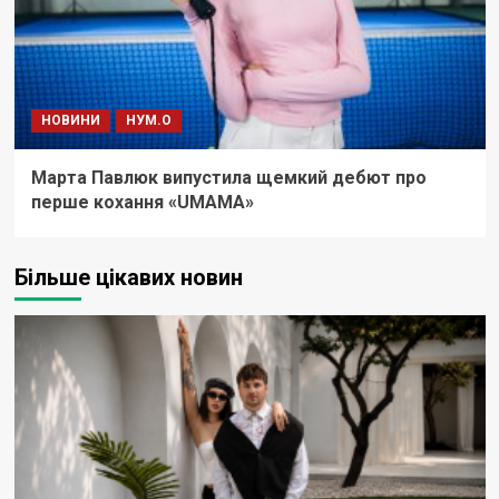
НОВИНИ
НУМ.О
Марта Павлюк випустила щемкий дебют про
перше кохання «UМАМА»
Більше цікавих новин