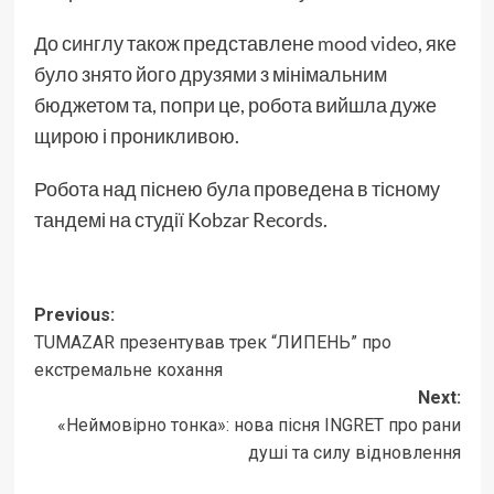
До синглу також представлене
mood video
, яке
було знято його друзями з мінімальним
бюджетом та, попри це, робота вийшла дуже
щирою і проникливою.
Робота над піснею була проведена в тісному
тандемі на студії Kobzar Records.
Post
Previous:
TUMAZAR презентував трек “ЛИПЕНЬ” про
navigation
екстремальне кохання
Next:
«Неймовірно тонка»: нова пісня INGRET про рани
душі та силу відновлення