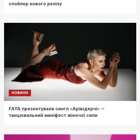
спойлер нового релізу
НОВИНИ
FAYA презентувала сингл «Арівідерчі» —
танцювальний маніфест жіночої сили