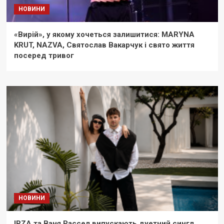
НОВИНИ
«Вирій», у якому хочеться залишитися: MARYNA
KRUT, NAZVA, Святослав Вакарчук і свято життя
посеред тривог
НОВИНИ
IRZA та Ваня Рассел випускають дуетний сингл