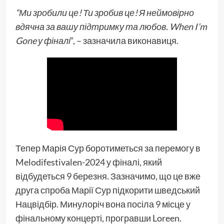
“Ми зробили це! Ти зробив це! Я неймовірно
вдячна за вашу підтримку та любов. When I’m
Gone у фіналі
“, – зазначила виконавиця.
Тепер Марія Сур боротиметься за перемогу в
Melodifestivalen-2024 у фіналі, який
відбудеться 9 березня. Зазначимо, що це вже
друга спроба Марії Сур підкорити шведський
Нацвідбір. Минулоріч вона посіла 9 місце у
фінальному концерті, програвши Loreen.