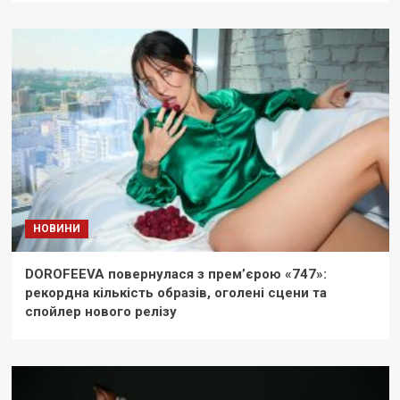
НОВИНИ
DOROFEEVA повернулася з прем’єрою «747»:
рекордна кількість образів, оголені сцени та
спойлер нового релізу