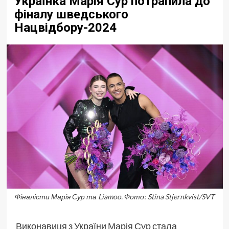
Українка Марія Сур потрапила до
фіналу шведського
Нацвідбору-2024
Фіналісти Марія Сур та Liamoo. Фото: Stina Stjernkvist/SVT
Виконавиця з України Марія Сур стала