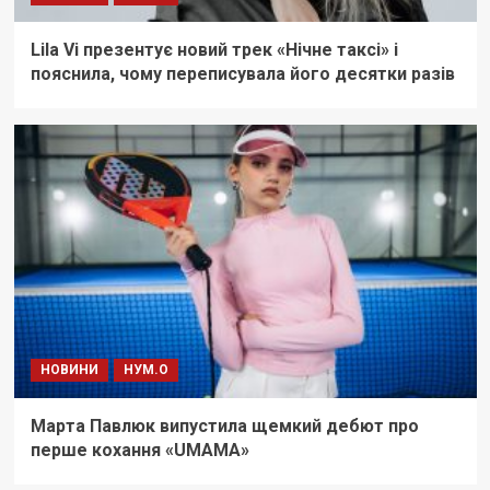
Lila Vi презентує новий трек «Нічне таксі» і
пояснила, чому переписувала його десятки разів
НОВИНИ
НУМ.О
Марта Павлюк випустила щемкий дебют про
перше кохання «UМАМА»