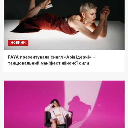
НОВИНИ
FAYA презентувала сингл «Арівідерчі» —
танцювальний маніфест жіночої сили