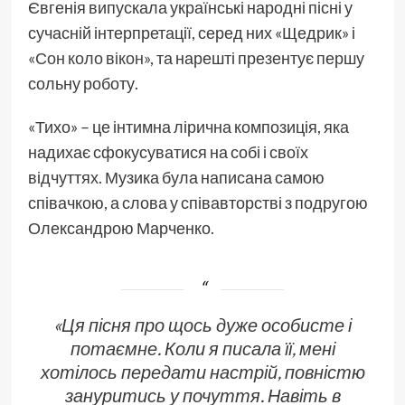
Євгенія випускала українські народні пісні у
сучасній інтерпретації, серед них «Щедрик» і
«Сон коло вікон»
, та нарешті презентує першу
сольну роботу.
«Тихо» – це інтимна лірична композиція, яка
надихає сфокусуватися на собі і своїх
відчуттях. Музика була написана самою
співачкою, а слова у співавторстві з подругою
Олександрою Марченко.
«Ця пісня про щось дуже особисте і
потаємне. Коли я писала її, мені
хотілось передати настрій, повністю
зануритись у почуття. Навіть в