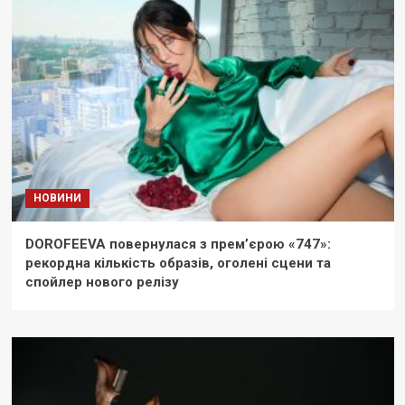
НОВИНИ
DOROFEEVA повернулася з прем’єрою «747»:
рекордна кількість образів, оголені сцени та
спойлер нового релізу