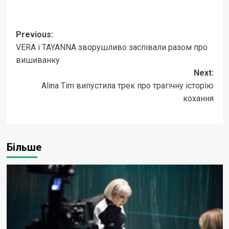
Post
Previous:
VERA і TAYANNA зворушливо заспівали разом про
navigation
вишиванку
Next:
Alina Tim випустила трек про трагічну історію
кохання
Більше