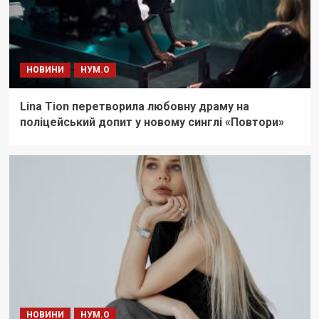
НОВИНИ
НУМ.О
Lina Tion перетворила любовну драму на
поліцейський допит у новому синглі «Повтори»
НОВИНИ
НУМ.О