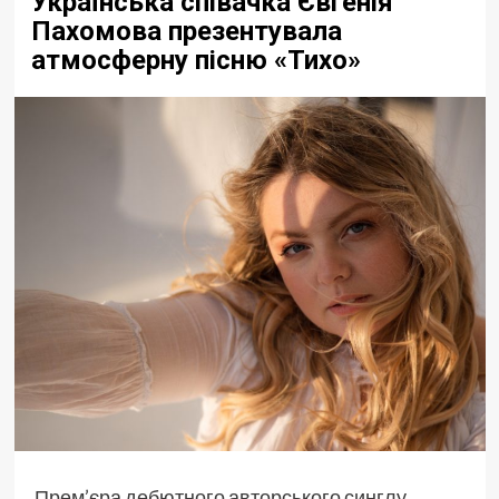
Українська співачка Євгенія
Пахомова презентувала
атмосферну пісню «Тихо»
Прем’єра дебютного авторського синглу