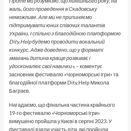
Проте ми розуміємо, що нинішнього року, на
жаль, його проведення в Скадовську
неможливе. Але ми не припиняємо
підтримувати юних співочих талантів
України. І спільно з благодійною платформою
Dity.Help будемо проводити вокальний
конкурс. Адже доведено, що у форматі
змагань дитина краще розвиває і
удосконалює свої навички»,
– коментує
засновник фестивалю «Чорноморські Ігри» та
благодійної платформи Dity.Help Микола
Баграєв.
Нагадаємо, що фінальна частина крайнього
19-го фестивалю «Чорноморські Ігри»
вимушено пройшла у Києві в серпні 2023. У
фестивалі взяли участь діти, які пройшли