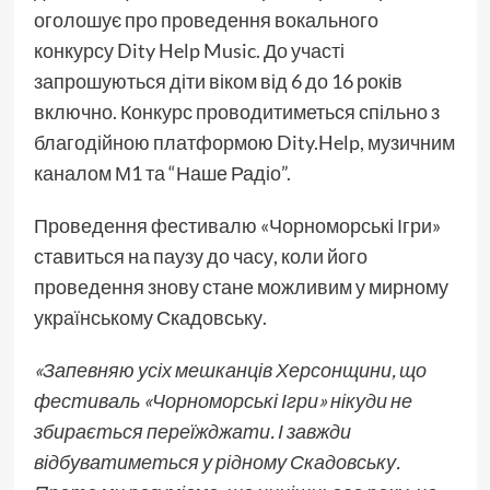
оголошує про проведення вокального
конкурсу Dity Help Music. До участі
запрошуються діти віком від 6 до 16 років
включно. Конкурс проводитиметься спільно з
благодійною платформою Dity.Help, музичним
каналом М1 та “Наше Радіо”.
Проведення фестивалю «Чорноморські Ігри»
ставиться на паузу до часу, коли його
проведення знову стане можливим у мирному
українському Скадовську.
«Запевняю усіх мешканців Херсонщини, що
фестиваль «Чорноморські Ігри» нікуди не
збирається переїжджати. І завжди
відбуватиметься у рідному Скадовську.