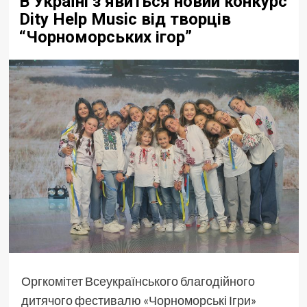
В Україні з’явиться новий конкурс
Dity Help Music від творців
“Чорноморських ігор”
Оргкомітет Всеукраїнського благодійного
дитячого фестивалю «Чорноморські Ігри»