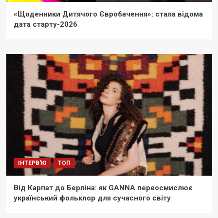
«Щоденники Дитячого Євробачення»: стала відома
дата старту-2026
ІНТЕРВ'Ю
ТОП
Від Карпат до Берліна: як GANNA переосмислює
український фольклор для сучасного світу