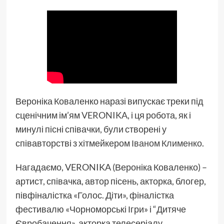
Вероніка Коваленко наразі випускає треки під
сценічним ім’ям
VERONIKA
, і ця робота, як і
минулі пісні співачки, були створені у
співавторстві з хітмейкером
Іваном Клименко
.
Нагадаємо, VERONIKA (Вероніка Коваленко) –
артист, співачка, автор пісень, акторка, блогер,
півфіналістка «Голос. Діти», фіналістка
фестивалю «Чорноморські Ігри» і “Дитяче
Євробачення», акторка телесеріалу