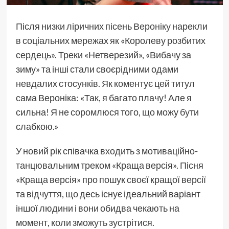
Після низки ліричних пісень
Вероніку
нарекли
в соціальних мережах як «Королеву розбитих
сердець». Треки «Нетверезий», «Вибачу за
зиму» та інші стали своєрідними одами
невдалих стосунків. Як коментує цей титул
сама Вероніка: «Так, я багато плачу! Але я
сильна! Я не соромлюся того, що можу бути
слабкою.»
У новий рік співачка входить з мотиваційно-
танцювальним треком «Краща версія». Пісня
«Краща версія» про пошук своєї кращої версії
та відчуття, що десь існує ідеальний варіант
іншої людини і вони обидва чекають на
момент, коли зможуть зустрітися.