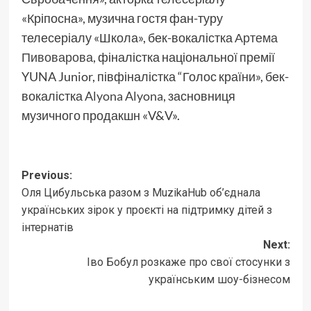
«Кріпосна», музична гостя фан-туру
телесеріалу «Школа», бек-вокалістка
Артема
Пивоварова
, фіналістка національної премії
YUNA Junior, півфіналістка “Голос країни», бек-
вокалістка
Alyona Alyona
, засновниця
музичного продакшн «V&V».
Post
Previous:
Оля Цибульська разом з MuzikaHub об’єднала
navigation
українських зірок у проєкті на підтримку дітей з
інтернатів
Next:
Іво Бобул розкаже про свої стосунки з
українським шоу-бізнесом