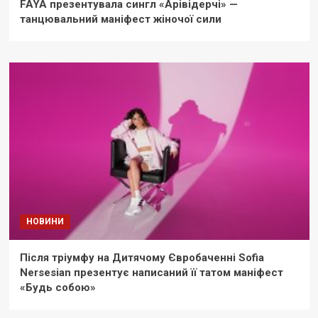
FAYA презентувала сингл «Арівідерчі» —
танцювальний маніфест жіночої сили
НОВИНИ
Після тріумфу на Дитячому Євробаченні Sofia
Nersesian презентує написаний її татом маніфест
«Будь собою»