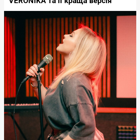
VERONIKA та її краща версія