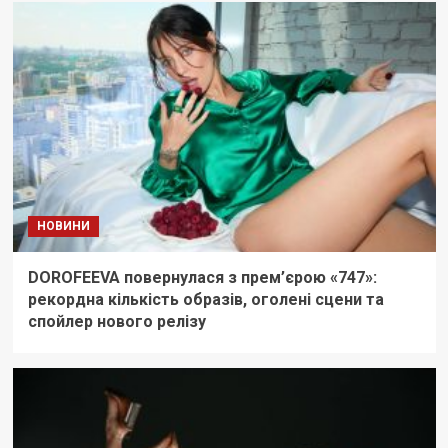
НОВИНИ
DOROFEEVA повернулася з прем’єрою «747»:
рекордна кількість образів, оголені сцени та
спойлер нового релізу