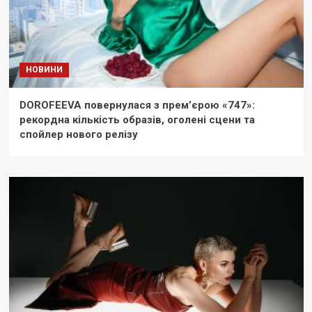
НОВИНИ
DOROFEEVA повернулася з прем’єрою «747»:
рекордна кількість образів, оголені сцени та
спойлер нового релізу