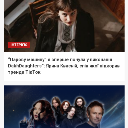
ІНТЕРВ'Ю
“Парову машину” я вперше почула у виконанні
DakhDaughters”: Ярина Квасній, спів якої підкорив
тренди ТікТок