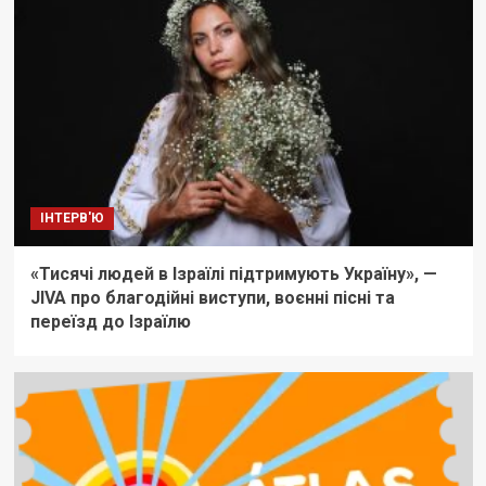
ІНТЕРВ'Ю
«Тисячі людей в Ізраїлі підтримують Україну», —
JIVA про благодійні виступи, воєнні пісні та
переїзд до Ізраїлю