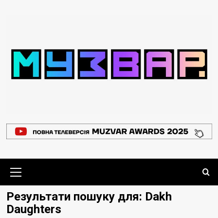
Перейти
до
вмісту
Основне
меню
Результати пошуку для:
Dakh
Daughters