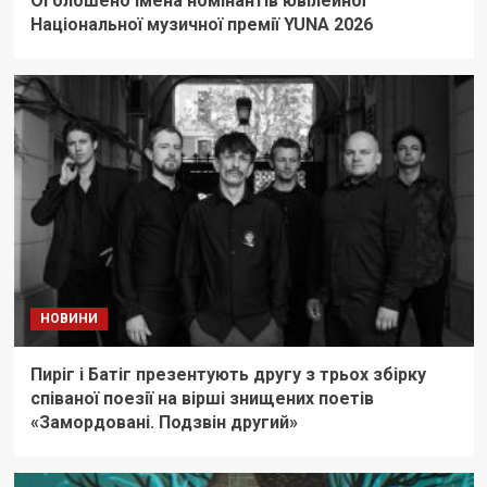
Оголошено імена номінантів ювілейної
Національної музичної премії YUNA 2026
НОВИНИ
Пиріг і Батіг презентують другу з трьох збірку
співаної поезії на вірші знищених поетів
«Замордовані. Подзвін другий»