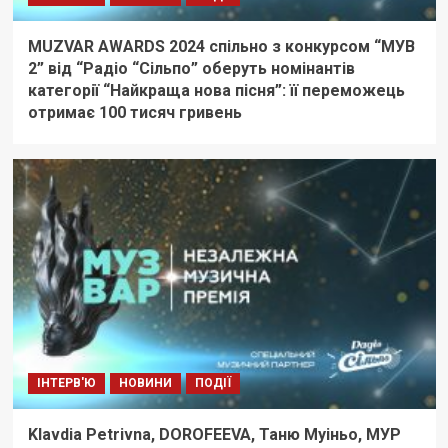
MUZVAR AWARDS 2024 спільно з конкурсом “МУВ
2” від “Радіо “Сільпо” оберуть номінантів
категорії “Найкраща нова пісня”: її переможець
отримає 100 тисяч гривень
ІНТЕРВ'Ю
НОВИНИ
ПОДІЇ
Klavdia Petrivna, DOROFEEVA, Таню Муіньо, МУР