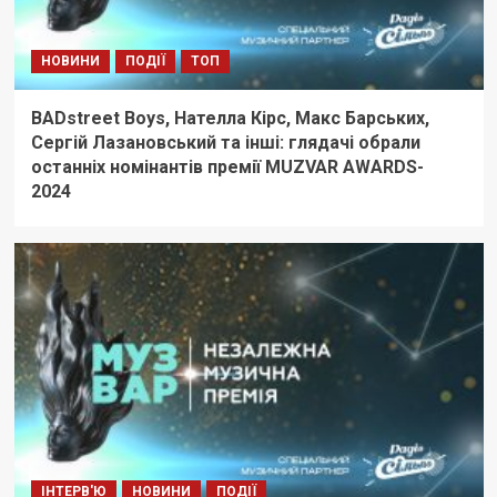
НОВИНИ
ПОДІЇ
ТОП
BADstreet Boys, Нателла Кірс, Макс Барських,
Сергій Лазановський та інші: глядачі обрали
останніх номінантів премії MUZVAR AWARDS-
2024
ІНТЕРВ'Ю
НОВИНИ
ПОДІЇ