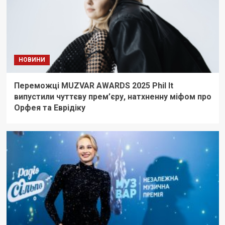
НОВИНИ
Переможці MUZVAR AWARDS 2025 Phil It
випустили чуттєву прем’єру, натхненну міфом про
Орфея та Еврідіку