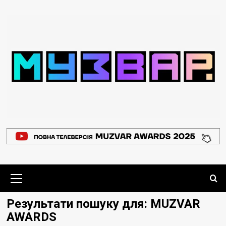
Перейти
до
вмісту
Основне
меню
Результати пошуку для:
MUZVAR
AWARDS