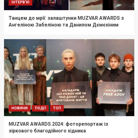
ІНТЕРВ'Ю
Танцем до мрії: залаштунки MUZVAR AWARDS з
Ангеліною Забеліною та Данилом Дємєхіним
НОВИНИ
ПОДІЇ
ТОП
MUZVAR AWARDS 2024: фоторепортаж із
зіркового благодійного хідника