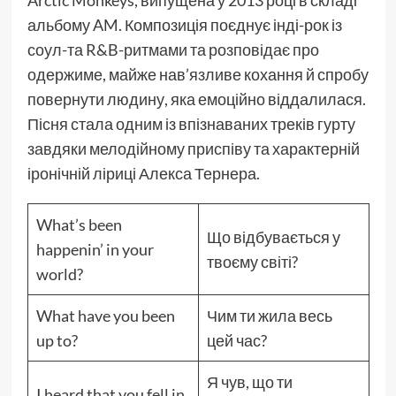
альбому AM. Композиція поєднує інді-рок із
соул-та R&B-ритмами та розповідає про
одержиме, майже нав’язливе кохання й спробу
повернути людину, яка емоційно віддалилася.
Пісня стала одним із впізнаваних треків гурту
завдяки мелодійному приспіву та характерній
іронічній ліриці Алекса Тернера.
What’s been
Що відбувається у
happenin’ in your
твоєму світі?
world?
What have you been
Чим ти жила весь
up to?
цей час?
Я чув, що ти
I heard that you fell in