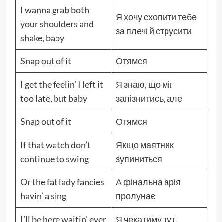
I wanna grab both
Я хочу схопити тебе
your shoulders and
за плечі й струсити
shake, baby
Snap out of it
Отямся
I get the feelin’ I left it
Я знаю, що міг
too late, but baby
запізнитись, але
Snap out of it
Отямся
If that watch don’t
Якщо маятник
continue to swing
зупиниться
Or the fat lady fancies
А фінальна арія
havin’ a sing
пролунає
I’ll be here waitin’ ever
Я чекатиму тут,