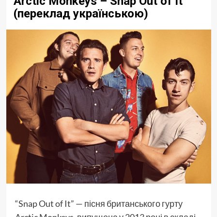
Arctic Monkeys – Snap Out of It
(переклад українською)
“Snap Out of It” — пісня британського гурту
Arctic Monkeys, випущена у 2013 році в складі