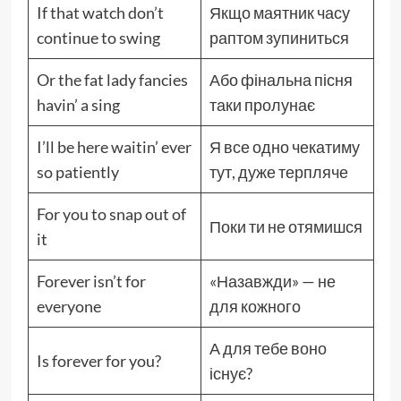
If that watch don’t
Якщо маятник часу
continue to swing
раптом зупиниться
Or the fat lady fancies
Або фінальна пісня
havin’ a sing
таки пролунає
I’ll be here waitin’ ever
Я все одно чекатиму
so patiently
тут, дуже терпляче
For you to snap out of
Поки ти не отямишся
it
Forever isn’t for
«Назавжди» — не
everyone
для кожного
А для тебе воно
Is forever for you?
існує?