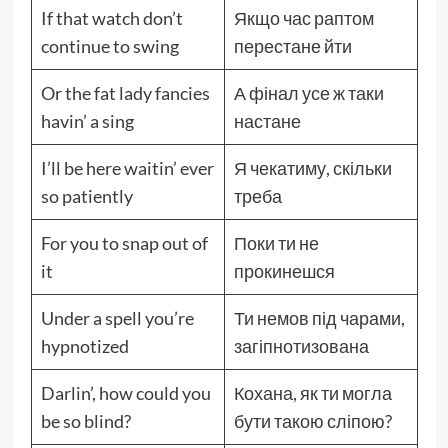
If that watch don’t
Якщо час раптом
continue to swing
перестане йти
Or the fat lady fancies
А фінал усе ж таки
havin’ a sing
настане
I’ll be here waitin’ ever
Я чекатиму, скільки
so patiently
треба
For you to snap out of
Поки ти не
it
прокинешся
Under a spell you’re
Ти немов під чарами,
hypnotized
загіпнотизована
Darlin’, how could you
Кохана, як ти могла
be so blind?
бути такою сліпою?