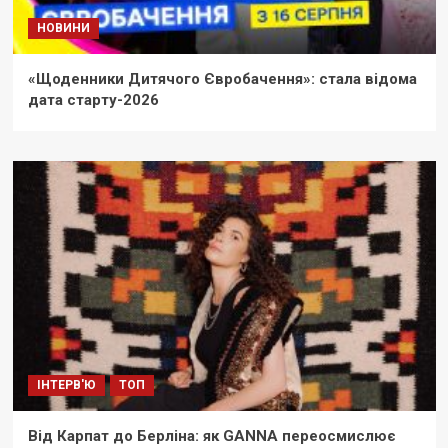
НОВИНИ
«Щоденники Дитячого Євробачення»: стала відома
дата старту-2026
ІНТЕРВ'Ю
ТОП
Від Карпат до Берліна: як GANNA переосмислює