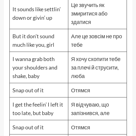
Це звучить як
It sounds like settlin’
змиритися або
down or givin’ up
здатися
But it don’t sound
Але це зовсім не про
much like you, girl
тебе
I wanna grab both
Я хочу схопити тебе
your shoulders and
за плечі й струсити,
shake, baby
люба
Snap out of it
Отямся
I get the feelin’ I left it
Я відчуваю, що
too late, but baby
запізнився, але
Snap out of it
Отямся