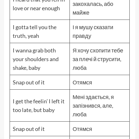
закохалась, або
love or near enough
майже
I gotta tell you the
І я мушу сказати
truth, yeah
правду
I wanna grab both
Я хочу схопити тебе
your shoulders and
за плечі й струсити,
shake, baby
люба
Snap out of it
Отямся
Мені здається, я
I get the feelin’ I left it
запізнився, але,
too late, but baby
люба
Snap out of it
Отямся