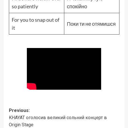
so patiently
спокійно
For you to snap out of
Поки ти не отямишся
it
Post
Previous:
KHAYAT оголосив великий сольний концерт в
navigation
Origin Stage