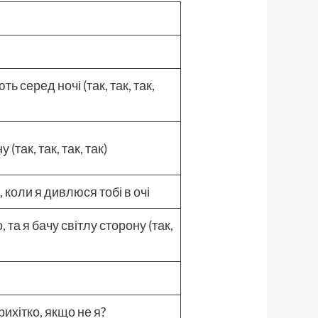
)
)
ь серед ночі (так, так, так,
(так, так, так, так)
коли я дивлюся тобі в очі
 та я бачу світлу сторону (так,
рихітко, якщо не я?