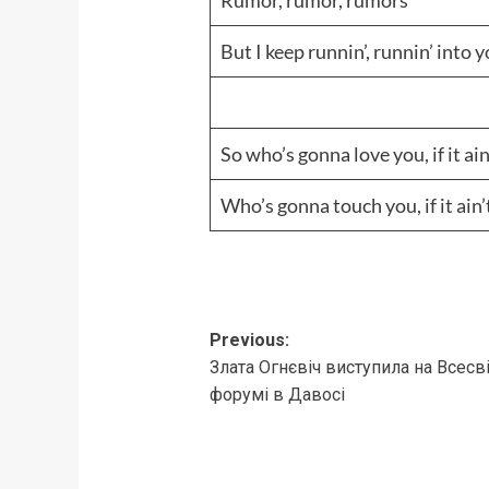
Rumor, rumor, rumors
But I keep runnin’, runnin’ into
So who’s gonna love you, if it ai
Who’s gonna touch you, if it ain
Post
Previous:
Злата Огнєвіч виступила на Всес
navigation
форумі в Давосі