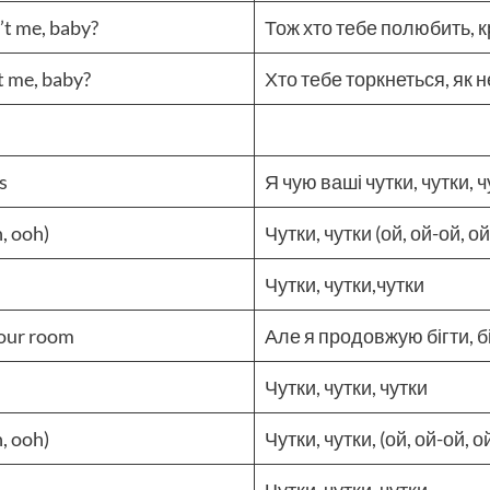
n’t me, baby?
Тож хто тебе полюбить, к
’t me, baby?
Хто тебе торкнеться, як н
rs
Я чую ваші чутки, чутки, 
h, ooh)
Чутки, чутки (ой, ой-ой, о
Чутки, чутки,чутки
 your room
Але я продовжую бігти, б
Чутки, чутки, чутки
h, ooh)
Чутки, чутки, (ой, ой-ой, о