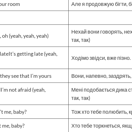
 your room
Але я продовжую бігти, бі
Нехай вони говорять, нехай
e, oh (yeah, yeah, yeah)
так, так)
 lateIt’s getting late (yeah,
Ходімо звідси, вже пізно. В
 they see that I’m yours
Вони, напевно, заздрять,
idI’m not afraid (yeah,
Мені подобається дика сто
так, так)
n’t me, baby?
Тож хто тебе полюбить, к
’t me, baby?
Хто тебе торкнеться, якщо