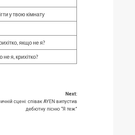
ігти у твою кімнату
рихітко, якщо не я?
 не я, крихітко?
Next:
зичній сцені: співак AYEN випустив
дебютну пісню “Я теж”