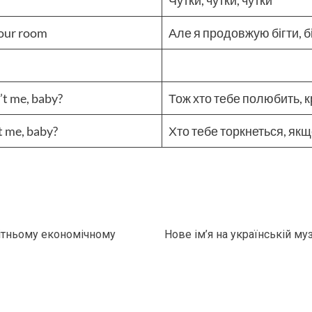
Чутки, чутки, чутки
 your room
Але я продовжую бігти, б
n’t me, baby?
Тож хто тебе полюбить, к
’t me, baby?
Хто тебе торкнеться, якщо
вітньому економічному
Нове ім’я на українській му