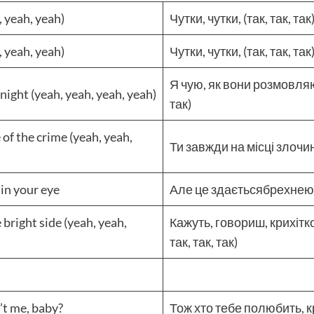
 yeah, yeah)
Чутки, чутки, (так, так, так
 yeah, yeah)
Чутки, чутки, (так, так, так
Я чую, як вони розмовляют
 night (yeah, yeah, yeah, yeah)
так)
 of the crime (yeah, yeah,
Ти завжди на місці злочину 
k in your eye
Але це здаєтьсябрехнею, 
e bright side (yeah, yeah,
Кажуть, говориш, крихітко,
так, так, так)
n’t me, baby?
Тож хто тебе полюбить, к