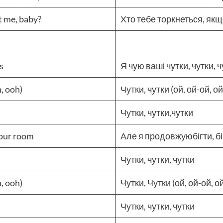
’t me, baby?
Хто тебе торкнеться, якщо
s
Я чую ваші чутки, чутки, 
, ooh)
Чутки, чутки (ой, ой-ой, о
Чутки, чутки,чутки
 your room
Але я продовжуюбігти, бі
Чутки, чутки, чутки
, ooh)
Чутки, Чутки (ой, ой-ой, о
Чутки, чутки, чутки