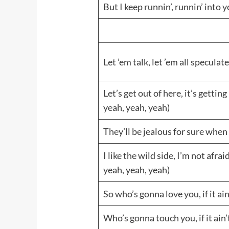
But I keep runnin’, runnin’ into
Let ’em talk, let ’em all speculat
Let’s get out of here, it’s getting
yeah, yeah, yeah)
They’ll be jealous for sure when
I like the wild side, I’m not afra
yeah, yeah, yeah)
So who’s gonna love you, if it ai
Who’s gonna touch you, if it ain