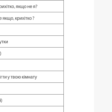
рихітко, якщо не я?
е якщо, крихітко ?
чутки
й)
ігти у твою кімнату
й)