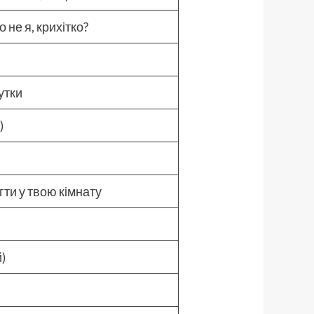
 не я, крихітко?
чутки
й)
гти у твою кімнату
й)