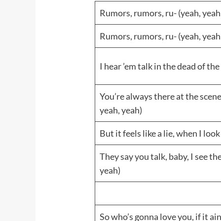
Rumors, rumors, ru- (yeah, yeah,
Rumors, rumors, ru- (yeah, yeah,
I hear ’em talk in the dead of the
You’re always there at the scene
yeah, yeah)
But it feels like a lie, when I loo
They say you talk, baby, I see th
yeah)
So who’s gonna love you, if it ai