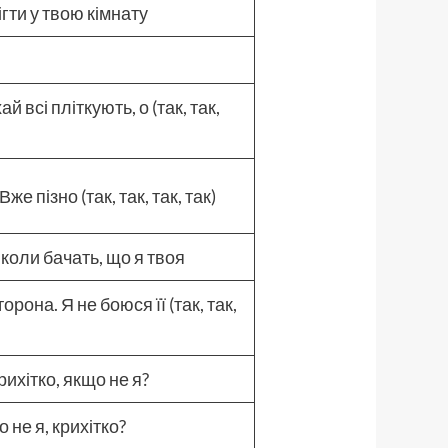
гти у твою кімнату
 всі пліткують, о (так, так,
же пізно (так, так, так, так)
 коли бачать, що я твоя
рона. Я не боюся її (так, так,
рихітко, якщо не я?
 не я, крихітко?