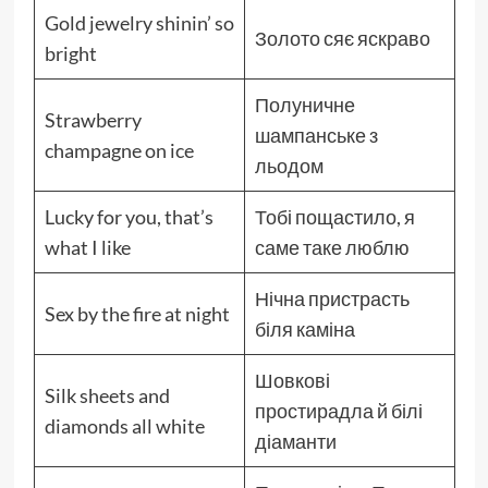
Gold jewelry shinin’ so
Золото сяє яскраво
bright
Полуничне
Strawberry
шампанське з
champagne on ice
льодом
Lucky for you, that’s
Тобі пощастило, я
what I like
саме таке люблю
Нічна пристрасть
Sex by the fire at night
біля каміна
Шовкові
Silk sheets and
простирадла й білі
diamonds all white
діаманти