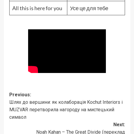
All this is here for you
Усе це для тебе
Post
Previous:
Шлях до вершини: як колаборація Kochut Interiors і
navigation
MUZVAR перетворила нагороду на мистецький
символ
Next:
Noah Kahan – The Great Divide (переклад