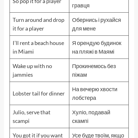
So pop it for a player
гравця
Turn around and drop
Обернись і рухайся
it for a player
для мене
I’ll rent a beach house
Я орендую будинок
in Miami
на пляжі в Маямі
Wake up with no
Прокинемось без
jammies
піжам
На вечерю хвости
Lobster tail for dinner
лобстера
Julio, serve that
Хуліо, подавай
scampi
скампі
You got it if you want
Усе буде твоїм, якщо