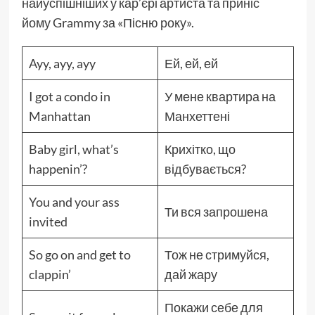
найуспішніших у кар’єрі артиста та приніс
йому Grammy за «Пісню року».
Ayy, ayy, ayy
Ей, ей, ей
I got a condo in
У мене квартира на
Manhattan
Манхеттені
Baby girl, what’s
Крихітко, що
happenin’?
відбувається?
You and your ass
Ти вся запрошена
invited
So go on and get to
Тож не стримуйся,
clappin’
дай жару
Покажи себе для