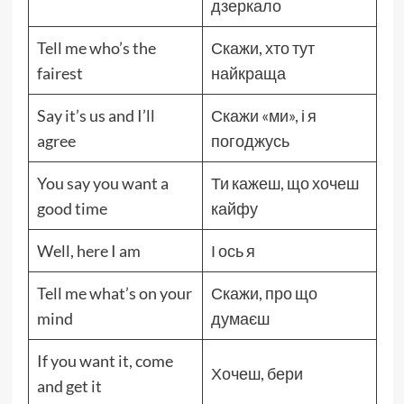
дзеркало
Tell me who’s the
Скажи, хто тут
fairest
найкраща
Say it’s us and I’ll
Скажи «ми», і я
agree
погоджусь
You say you want a
Ти кажеш, що хочеш
good time
кайфу
Well, here I am
І ось я
Tell me what’s on your
Скажи, про що
mind
думаєш
If you want it, come
Хочеш, бери
and get it