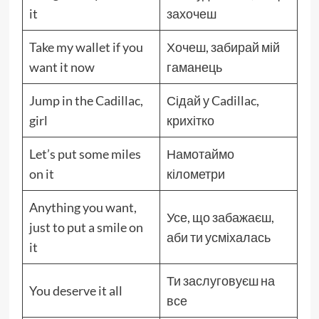
it
захочеш
Take my wallet if you
Хочеш, забирай мій
want it now
гаманець
Jump in the Cadillac,
Сідай у Cadillac,
girl
крихітко
Let’s put some miles
Намотаймо
on it
кілометри
Anything you want,
Усе, що забажаєш,
just to put a smile on
аби ти усміхалась
it
Ти заслуговуєш на
You deserve it all
все