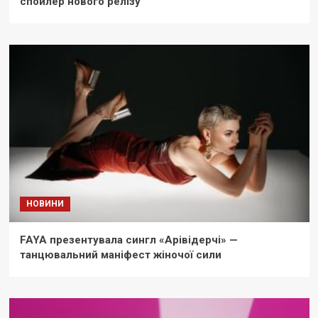
спойлер нового релізу
НОВИНИ
FAYA презентувала сингл «Арівідерчі» —
танцювальний маніфест жіночої сили