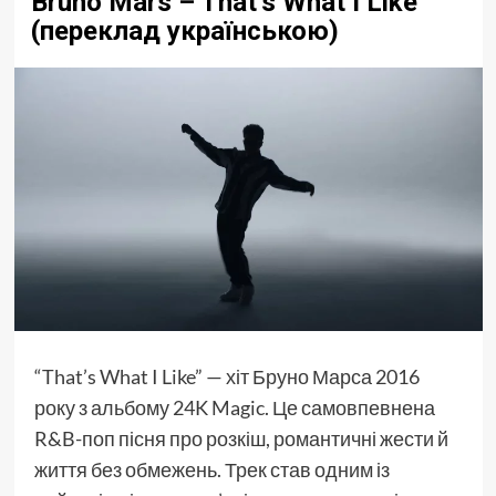
Bruno Mars – That’s What I Like
(переклад українською)
“That’s What I Like” — хіт Бруно Марса 2016
року з альбому 24K Magic. Це самовпевнена
R&B-поп пісня про розкіш, романтичні жести й
життя без обмежень. Трек став одним із