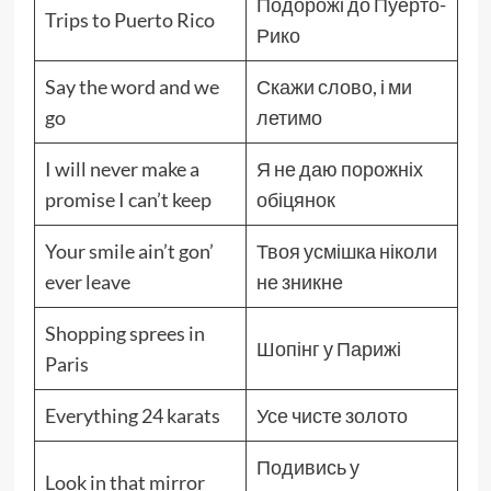
Подорожі до Пуерто-
Trips to Puerto Rico
Рико
Say the word and we
Скажи слово, і ми
go
летимо
I will never make a
Я не даю порожніх
promise I can’t keep
обіцянок
Your smile ain’t gon’
Твоя усмішка ніколи
ever leave
не зникне
Shopping sprees in
Шопінг у Парижі
Paris
Everything 24 karats
Усе чисте золото
Подивись у
Look in that mirror