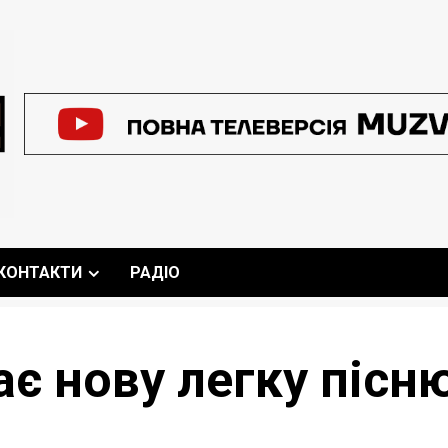
КОНТАКТИ
РАДІО
є нову легку пісню