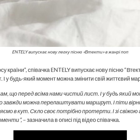
ENTELY випускає нову легку пісню «Втекти» в жанрі поп
су країни”, співачка
ENTELY
випускає нову пісню “
Втек
. І у будь-який момент можна змінити свій життєвий ма
м, що перед всіма нами чистий лист. І у будь який 
о завжди можна перелаштувати маршрут. І піти вірни
яємо в кут. Скло своє потрібно протерти. І зі свіжою
моменти”,
– зазначила в описі під відео співачка.