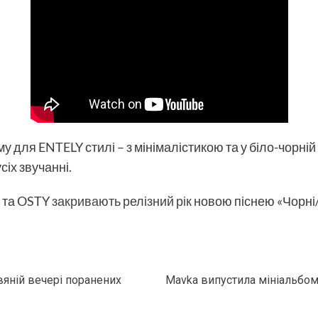
у для ENTELY стилі – з мінімалістикою та у біло-чорній
іх звучанні.
a та OSTY
закривають релізний рік
новою піснею «Чорні/
вяній вечері поранених
Mavka випустила мініальбом