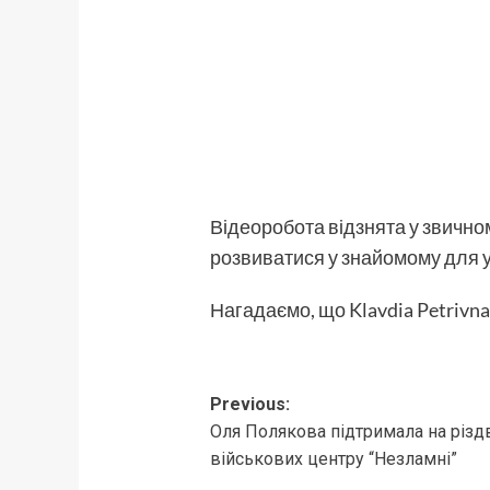
Відеоробота відзнята у звичном
розвиватися у знайомому для ус
Нагадаємо, що Klavdia Petrivn
Post
Previous:
Оля Полякова підтримала на різд
navigation
військових центру “Незламні”