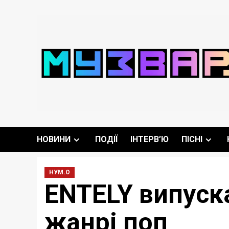
Перейти
до
вмісту
НОВИНИ
ПОДІЇ
ІНТЕРВ’Ю
ПІСНІ
НУМ.О
ENTELY випуска
жанрі поп