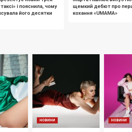
 таксі» і пояснила, чому
щемкий дебют про пер
сувала його десятки
кохання «UМАМА»
НОВИНИ
НОВИНИ