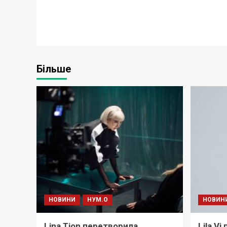
Більше
НОВИНИ
НУМ.О
НОВИН
Lina Tion перетворила
Lila V