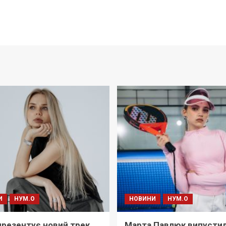
И
НУМ.О
НОВИНИ
НУМ.О
i презентує новий трек
Марта Павлюк випусти