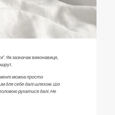
ти
“. Як зазначає виконавиця,
ршрут.
момент можна просто
м для себе далі шляхом. Шо
 головою рухатися далі. Не