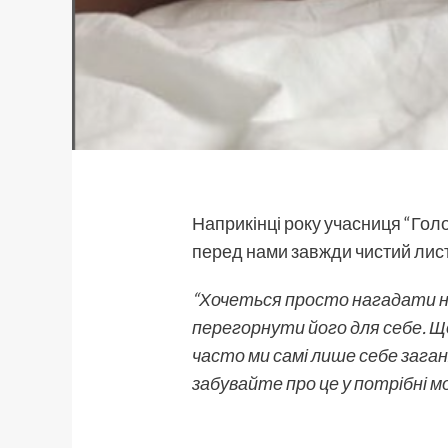
Наприкінці року учасниця “Голо
перед нами завжди чистий лист
“Хочеться просто нагадати на
перегорнути його для себе. Щ
часто ми самі лише себе заган
забувайте про це у потрібні 