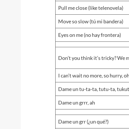
Pull me close (like telenovela)
Move so slow (tú mi bandera)
Eyes on me (no hay frontera)
Don’t you think it’s tricky? We 
I can’t wait no more, so hurry, o
Dame un tu-ta-ta, tutu-ta, tuku
Dame un grrr, ah
Dame un grr (¿un qué?)