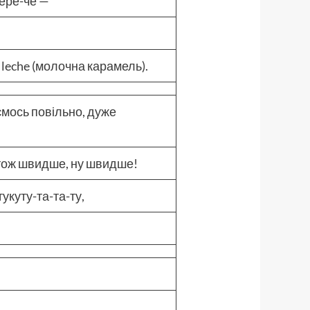
чере-че —
e leche (молочна карамель).
ємось повільно, дуже
 тож швидше, ну швидше!
тукуту-та-та-ту,