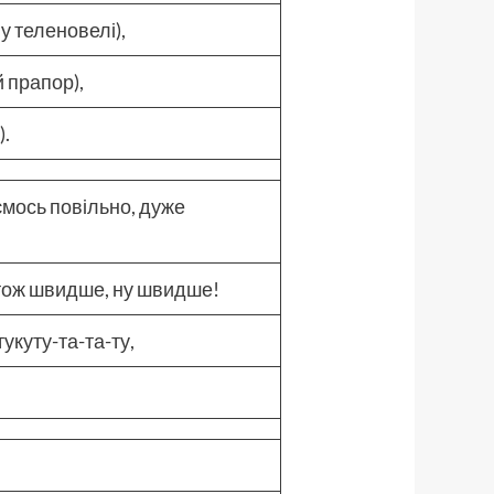
у теленовелі),
й прапор),
).
ємось повільно, дуже
 тож швидше, ну швидше!
тукуту-та-та-ту,