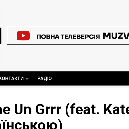
КОНТАКТИ
РАДІО
 Un Grrr (feat. Kat
аїнською)