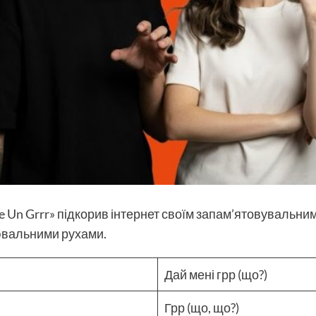
e Un Grrr» підкорив інтернет своїм запам’ятовувальни
ювальними рухами.
Дай мені грр (що?)
Грр (що, що?)