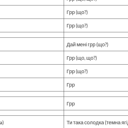
Грр (що?)
Грр (що?)
Дай мені грр (що?)
Грр (що, що?)
Грр (що?)
Грр
Грр
a)
Ти така солодка (темна ягі