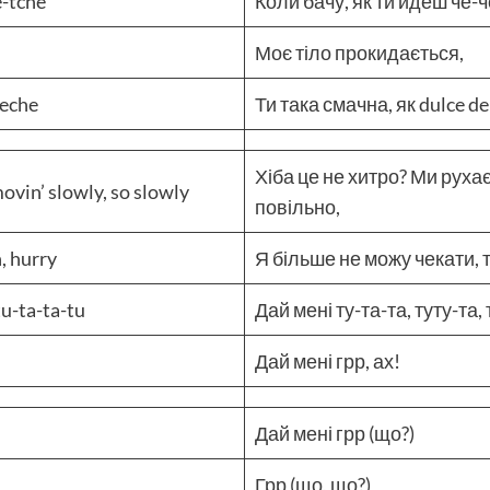
e-tchê
Коли бачу, як ти йдеш че-
Моє тіло прокидається,
leche
Ти така смачна, як dulce d
Хіба це не хитро? Ми руха
movin’ slowly, so slowly
повільно,
h, hurry
Я більше не можу чекати,
tu-ta-ta-tu
Дай мені ту-та-та, туту-та, 
Дай мені грр, ах!
Дай мені грр (що?)
Грр (що, що?)