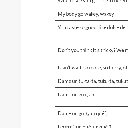
When I see you go tchê-tcherer
My body go wakey, wakey
You taste so good, like dulce de 
Don’t you think it’s tricky? We 
I can’t wait no more, so hurry, o
Dame un tu-ta-ta, tutu-ta, tuku
Dame un grrr, ah
Dame un grr (¿un qué?)
Un grr (¿un qué, un qué?)