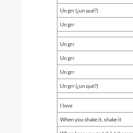
Un grr (¿un qué?)
Un grr
Un grr
Un grr
Un grr
Un grr (¿un qué?)
I love
When you shake it, shake it