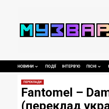
Перейти
до
вмісту
НОВИНИ
ПОДІЇ
ІНТЕРВ’Ю
ПІСНІ
ПЕРЕКЛАДИ
Fantomel – Dame
(переклад укр