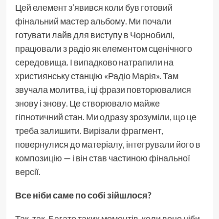
Цей елемент з’явився коли був готовий
фінальний мастер альбому. Ми почали
готувати лайв для виступу в Чорнобилі,
працювали з радіо як елементом сценічного
середовища. І випадково натрапили на
християнську станцію «Радіо Марія». Там
звучала молитва, і ці фрази повторювалися
знову і знову. Це створювало майже
гіпнотичний стан. Ми одразу зрозуміли, що це
треба залишити. Вирізали фрагмент,
повернулися до матеріалу, інтегрували його в
композицію — і він став частиною фінальної
версії.
Все ніби саме по собі зійшлося?
Так, так. Багато таких моментів, коли воно ніби