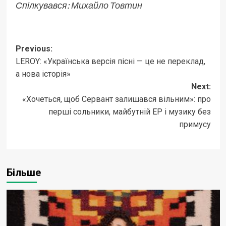
Спілкувався:
Михайло Товтин
Post
Previous:
LEROY: «Українська версія пісні — це не переклад,
navigation
а нова історія»
Next:
«Хочеться, щоб Сервант залишався вільним»: про
перші сольники, майбутній EP і музику без
примусу
Більше