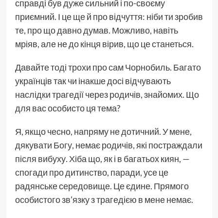
справді був дуже сильний і по-своєму
приємний. І це ще й про відчуття: ніби ти зробив
те, про що давно думав. Можливо, навіть
мріяв, але не до кінця вірив, що це станеться.
Давайте тоді трохи про сам Чорнобиль. Багато
українців так чи інакше досі відчувають
наслідки трагедії через родичів, знайомих. Що
для вас особисто ця тема?
Я, якщо чесно, напряму не дотичний. У мене,
дякувати Богу, немає родичів, які постраждали
після вибуху. Хіба що, як і в багатьох киян, —
спогади про дитинство, паради, усе це
радянське середовище. Це єдине. Прямого
особистого зв’язку з трагедією в мене немає.