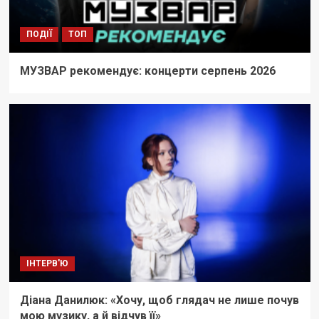
ПОДІЇ
ТОП
МУЗВАР рекомендує: концерти серпень 2026
ІНТЕРВ'Ю
Діана Данилюк: «Хочу, щоб глядач не лише почув
мою музику, а й відчув її»