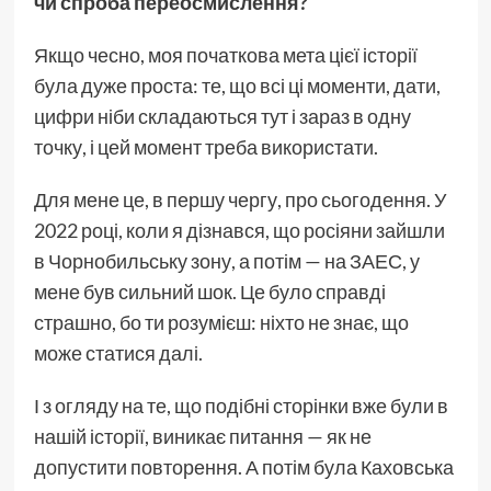
чи спроба переосмислення?
Якщо чесно, моя початкова мета цієї історії
була дуже проста: те, що всі ці моменти, дати,
цифри ніби складаються тут і зараз в одну
точку, і цей момент треба використати.
Для мене це, в першу чергу, про сьогодення. У
2022 році, коли я дізнався, що росіяни зайшли
в Чорнобильську зону, а потім — на ЗАЕС, у
мене був сильний шок. Це було справді
страшно, бо ти розумієш: ніхто не знає, що
може статися далі.
І з огляду на те, що подібні сторінки вже були в
нашій історії, виникає питання — як не
допустити повторення. А потім була Каховська