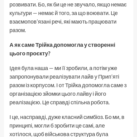
розвивати. Бо, як би це не звучало, якщо немає
культури — немає й того, за що воювати. Це
взаємопов’язані речі, які мають працювати
разом.
А як саме Трійка допомогла у створенні
цього проєкту?
Ідея була наша — ми її зробили, а потім уже
запропонували реалізувати лайв у Прип’яті
разом із корпусом. І от Трійка допомогла саме з
організацією зйомки цього лайву і його
реалізацією. Це справді спільна робота.
І це, насправді, дуже класний симбіоз. Бо ми, в
принципі, могли б зробити це самі, але
хотілося, щоб військова структура була