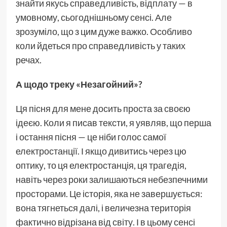
знайти якусь справедливість, відплату — в
умовному, сьогоднішньому сенсі. Але
зрозуміло, що з цим дуже важко. Особливо
коли йдеться про справедливість у таких
речах.
А щодо треку «Незагойний»?
Ця пісня для мене досить проста за своєю
ідеєю. Коли я писав тексти, я уявляв, що перша
і остання пісня — це ніби голос самої
електростанції. І якщо дивитись через цю
оптику, то ця електростанція, ця трагедія,
навіть через роки залишаються небезпечними
просторами. Це історія, яка не завершується:
вона тягнеться далі, і величезна територія
фактично відрізана від світу. І в цьому сенсі