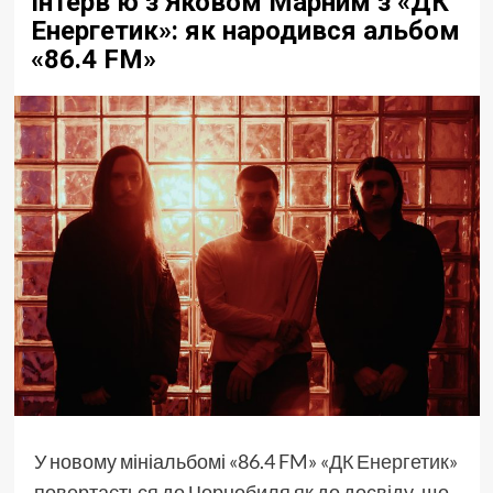
Інтерв’ю з Яковом Марним з «ДК
Енергетик»: як народився альбом
«86.4 FM»
У новому мініальбомі «86.4 FM»
«ДК Енергетик»
повертається до Чорнобиля як до досвіду, що