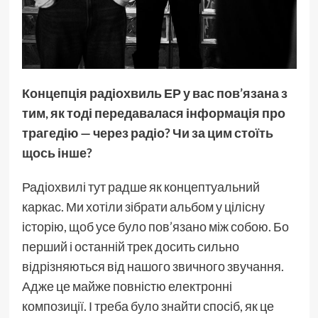
Концепція радіохвиль ЕР у вас пов’язана з
тим, як тоді передавалася інформація про
трагедію — через радіо? Чи за цим стоїть
щось інше?
Радіохвилі тут радше як концептуальний
каркас. Ми хотіли зібрати альбом у цілісну
історію, щоб усе було пов’язано між собою. Бо
перший і останній трек досить сильно
відрізняються від нашого звичного звучання.
Адже це майже повністю електронні
композиції. І треба було знайти спосіб, як це