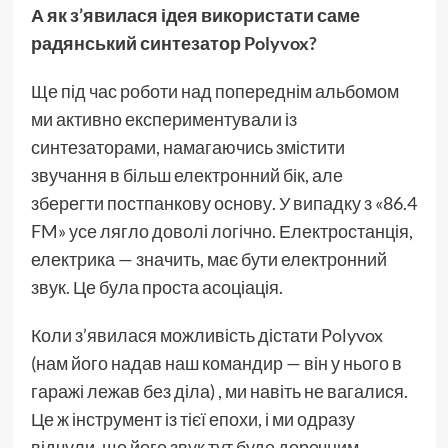
А як з’явилася ідея використати саме
радянський синтезатор Polyvox?
Ще під час роботи над попереднім альбомом
ми активно експериментували із
синтезаторами, намагаючись змістити
звучання в більш електронний бік, але
зберегти постпанкову основу. У випадку з «86.4
FM» усе лягло доволі логічно. Електростанція,
електрика — значить, має бути електронний
звук. Це була проста асоціація.
Коли з’явилася можливість дістати Polyvox
(нам його надав наш командир — він у нього в
гаражі лежав без діла) , ми навіть не вагалися.
Це ж інструмент із тієї епохи, і ми одразу
відчули, що його звук тут буде доречним.