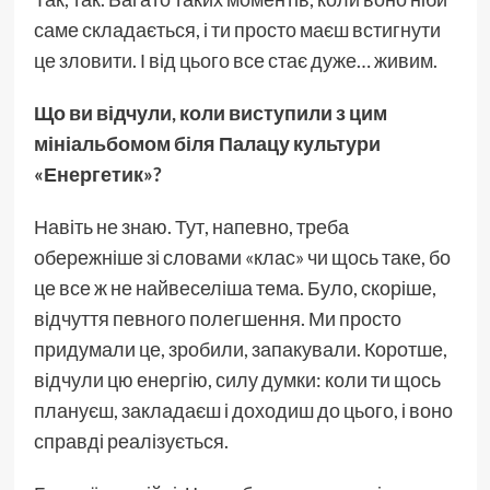
саме складається, і ти просто маєш встигнути
це зловити. І від цього все стає дуже… живим.
Що ви відчули, коли виступили з цим
мініальбомом біля Палацу культури
«Енергетик»?
Навіть не знаю. Тут, напевно, треба
обережніше зі словами «клас» чи щось таке, бо
це все ж не найвеселіша тема. Було, скоріше,
відчуття певного полегшення. Ми просто
придумали це, зробили, запакували. Коротше,
відчули цю енергію, силу думки: коли ти щось
плануєш, закладаєш і доходиш до цього, і воно
справді реалізується.