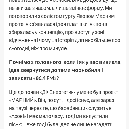
не зникає з часом, а лише змінює форму. Ми
поговорили з солістом гурту
Яковом Марним
про те, як з’явилася ідея платівки, як вона
збиралась у концепцію, про виступ у зоні
відчуження і чому ця історія для них більше про
сьогодні, ніж про минуле.
Почнімо з головного: коли і як у вас виникла
ідея звернутися до теми Чорнобиля і
записати «86.4 FM»?
Ще до появи «ДК Енергетик» у мене був проєкт
«МАРНИЙ». Він, по суті, і досі існує, але зараз
на паузі через те, що барабанщик служить в
«Азові» і має мало часу. Тоді ми випустили
пісню, і вже тоді була ідея не лише нагадати