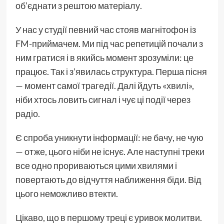
об’єднати з рештою матеріалу.
У нас у студії певний час стояв магнітофон із
FM-приймачем. Ми під час репетицій почали з
ним гратися і в якийсь момент зрозуміли: це
працює. Так і з’явилась структура. Перша пісня
— момент самої трагедії. Далі йдуть «хвилі»,
ніби хтось ловить сигнал і чує ці події через
радіо.
Є спроба уникнути інформації: не бачу, не чую
— отже, цього ніби не існує. Але наступні треки
все одно прориваються цими хвилями і
повертають до відчуття наближення біди. Від
цього неможливо втекти.
Цікаво, що в першому треці є уривок молитви.