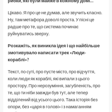
рибки, які були майже в кожному домі…
Цікаво. Я про це не думав, але звучить класно.
Ну, там метафора доволі проста. У пісні це
радше про те, що система починає
руйнуватись зверху.
Розкажіть, як виникла ідея і що найбільше
змотивувало написати трек «Люди-
кораблі»?
Текст, по суті, про пусте місто, про відчуття,
коли люди як кораблі, які випали з цього
простору. Про нерозуміння, загубленість, про
те, що ти ніби завжди був тут, але тепер
відділений від усього цього. Така історія без
опори, без «царя в голові» і з намаганням