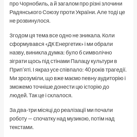
про Чорнобиль, а й загалом про різні злочини
Радянського Союзу проти України. Але тоді це
не розвинулося.
Згодом ця тема все одно не зникала. Коли
сформувався «ДК Енергетик» і ми обрали
назву, виникла думка: було б символічно
зіграти щось під стінами Палацу культури в
Прип’яті. І якраз усе співпало: 40 років трагедії.
Ми зрозуміли, що вже маємо певну аудиторію і
зможемо точніше донести цю історію до
людей. Так це і склалося.
За два-три місяці до реалізації ми почали
роботу — спочатку над музикою, потім над
текстами.