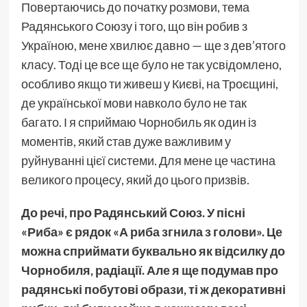
Повертаючись до початку розмови, тема
Радянського Союзу і того, що він робив з
Україною, мене хвилює давно — ще з дев’ятого
класу. Тоді це все ще було не так усвідомлено,
особливо якщо ти живеш у Києві, на Троєщині,
де української мови навколо було не так
багато. І я сприймаю Чорнобиль як один із
моментів, який став дуже важливим у
руйнуванні цієї системи. Для мене це частина
великого процесу, який до цього призвів.
До речі, про Радянський Союз. У пісні
«Риба» є рядок «А риба згнила з голови». Це
можна сприймати буквально як відсилку до
Чорнобиля, радіації. Але я ще подумав про
радянські побутові образи, ті ж декоративні