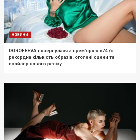
НОВИНИ
DOROFEEVA повернулася з прем’єрою «747»:
рекордна кількість образів, оголені сцени та
спойлер нового релізу