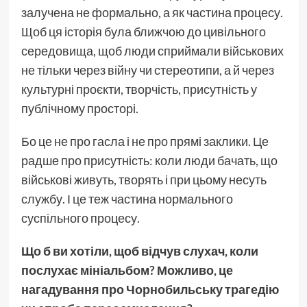
залучена не формально, а як частина процесу.
Щоб ця історія була ближчою до цивільного
середовища, щоб люди сприймали військових
не тільки через війну чи стереотипи, а й через
культурні проєкти, творчість, присутність у
публічному просторі.
Бо це не про гасла і не про прямі заклики. Це
радше про присутність: коли люди бачать, що
військові живуть, творять і при цьому несуть
службу. І це теж частина нормального
суспільного процесу.
Що б ви хотіли, щоб відчув слухач, коли
послухає мініальбом? Можливо, це
нагадування про Чорнобильську трагедію