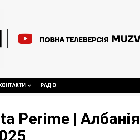
КОНТАКТИ
РАДІО
uta Perime | Албані
025