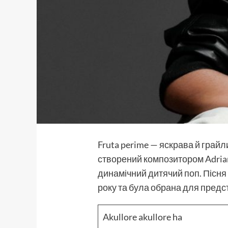
Fruta
perime — яскрава й грайли
створений композитором Adrian
динамічний дитячий поп. Пісня 
року та була обрана для предс
Akullore akullore ha