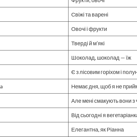
Фрукти, овочі
Свіжі та варені
Овочі і фрукти
Тверді й м’які
Шоколад, шоколад — їж
Є з лісовим горіхом і пол
na
Немає дня, щоб я не прий
Але мені смакують вони з
Від сьогодні я вегетаріанк
Елегантна, як Ріанна