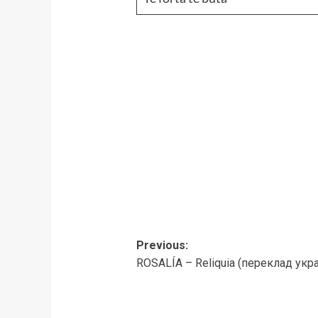
Post
Previous:
ROSALÍA – Reliquia (переклад укр
navigation