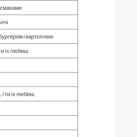
и смаками
вочі
 бургером і картоплею
 ти їх любиш
, і ти їх любиш