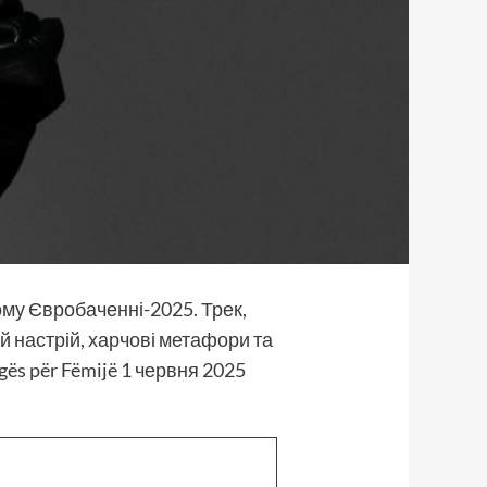
ому Євробаченні-2025. Трек,
 настрій, харчові метафори та
ës për Fëmijë 1 червня 2025