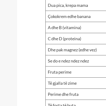
Dua pica, krepa mama
Çokokrem edhe banana
A dhe B (vitamina)
C dhe D (proteina)
Dhe pak magnez (edhe vez)
Se do e ndez ndez ndez
Fruta perime
Të gjalla të zime
Perime dhe fruta
Të forta të buta