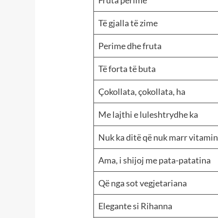
Fruta perime
Të gjalla të zime
Perime dhe fruta
Të forta të buta
Çokollata, çokollata, ha
Me lajthi e luleshtrydhe ka
Nuk ka ditë që nuk marr vitami
Ama, i shijoj me pata-patatina
Që nga sot vegjetariana
Elegante si Rihanna