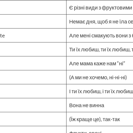
Є різні види з фруктовим
Немає дня, щоб я не їла о
ate
Але мені смакують вони з
Ти їх любиш, ти їх любиш,
Але мама каже нам “ні”
(А ми не хочемо, ні-ні-ні)
І ти їх любиш, і ти їх любиш
Вона не винна
(Їж краще це), так-так