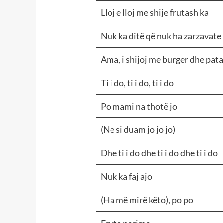
Lloj e lloj me shije frutash ka
Nuk ka ditë që nuk ha zarzavate
Ama, i shijoj me burger dhe pat
Ti i do, ti i do, ti i do
Po mami na thotë jo
(Ne si duam jo jo jo)
Dhe ti i do dhe ti i do dhe ti i do
Nuk ka faj ajo
(Ha më mirë këto), po po