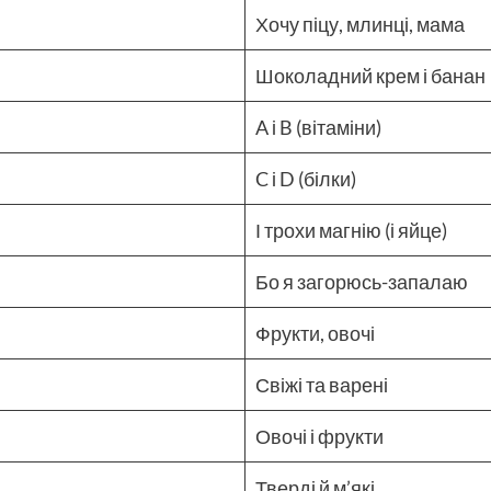
Хочу піцу, млинці, мама
Шоколадний крем і банан
A і B (вітаміни)
C і D (білки)
І трохи магнію (і яйце)
Бо я загорюсь-запалаю
Фрукти, овочі
Свіжі та варені
Овочі і фрукти
Тверді й м’які