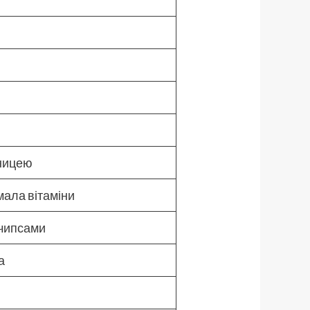
уницею
мала вітаміни
 чипсами
а