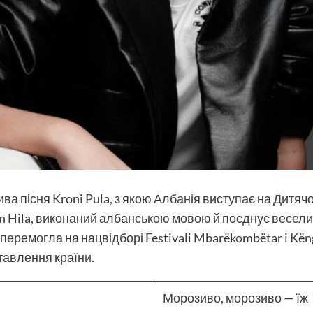
ва пісня Kroni Pula, з якою Албанія виступає на Дитяч
 Hila, виконаний албанською мовою й поєднує веселий
перемогла на нацвідборі Festivali Mbarëkombëtar i Këng
тавлення країни.
Морозиво, морозиво — їж