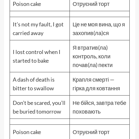
Poison cake
Отруєний торт
It’s not my fault, I got
Це не моя вина, що я
carried away
захопив(ла)ся
Я втратив(ла)
I lost control when I
контроль, коли
started to bake
почав(ла) пекти
A dash of death is
Крапля смерті —
bitter to swallow
гірка для ковтання
Don’t be scared, you’ll
Не бійся, завтра тебе
be buried tomorrow
поховають
Poison cake
Отруєний торт