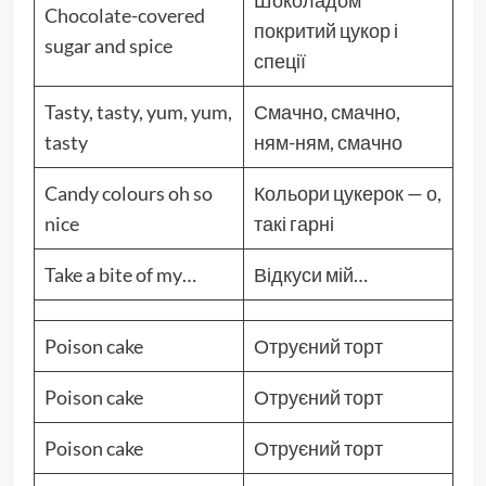
Шоколадом
Chocolate-covered
покритий цукор і
sugar and spice
спеції
Tasty, tasty, yum, yum,
Смачно, смачно,
tasty
ням-ням, смачно
Candy colours oh so
Кольори цукерок — о,
nice
такі гарні
Take a bite of my…
Відкуси мій…
Poison cake
Отруєний торт
Poison cake
Отруєний торт
Poison cake
Отруєний торт