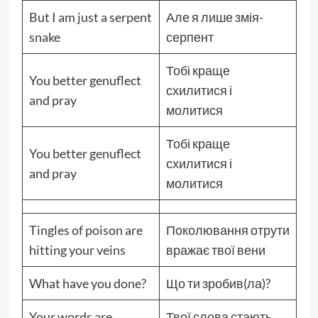
But I am just a serpent
Але я лише змія-
snake
серпент
Тобі краще
You better genuflect
схилитися і
and pray
молитися
Тобі краще
You better genuflect
схилитися і
and pray
молитися
Tingles of poison are
Поколювання отрути
hitting your veins
вражає твої вени
What have you done?
Що ти зробив(ла)?
Your words are
Твої слова стають