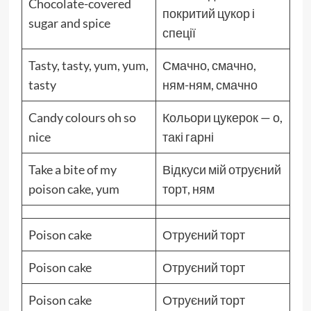
Chocolate-covered
покритий цукор і
sugar and spice
спеції
Tasty, tasty, yum, yum,
Смачно, смачно,
tasty
ням-ням, смачно
Candy colours oh so
Кольори цукерок — о,
nice
такі гарні
Take a bite of my
Відкуси мій отруєний
poison cake, yum
торт, ням
Poison cake
Отруєний торт
Poison cake
Отруєний торт
Poison cake
Отруєний торт