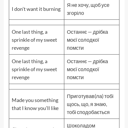
Я не хочу, щоб усе
I don’t want it burning
згоріло
One last thing, a
Останнє — дрібка
sprinkle of my sweet
моєї солодкої
revenge
помсти
One last thing, a
Останнє — дрібка
sprinkle of my sweet
моєї солодкої
revenge
помсти
Приготував(ла) тобі
Made you something
щось, що, я знаю,
that I know you’ll like
тобі сподобається
Шоколадом