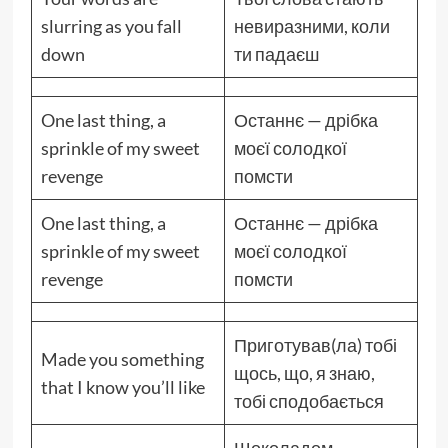
slurring as you fall
невиразними, коли
down
ти падаєш
One last thing, a
Останнє — дрібка
sprinkle of my sweet
моєї солодкої
revenge
помсти
One last thing, a
Останнє — дрібка
sprinkle of my sweet
моєї солодкої
revenge
помсти
Приготував(ла) тобі
Made you something
щось, що, я знаю,
that I know you’ll like
тобі сподобається