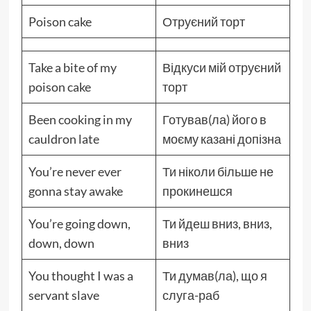
Poison cake
Отруєний торт
Take a bite of my
Відкуси мій отруєний
poison cake
торт
Been cooking in my
Готував(ла) його в
cauldron late
моєму казані допізна
You’re never ever
Ти ніколи більше не
gonna stay awake
прокинешся
You’re going down,
Ти йдеш вниз, вниз,
down, down
вниз
You thought I was a
Ти думав(ла), що я
servant slave
слуга-раб