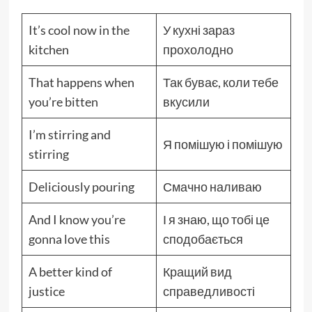
It’s cool now in the
У кухні зараз
kitchen
прохолодно
That happens when
Так буває, коли тебе
you’re bitten
вкусили
I’m stirring and
Я помішую і помішую
stirring
Deliciously pouring
Смачно наливаю
And I know you’re
І я знаю, що тобі це
gonna love this
сподобається
A better kind of
Кращий вид
justice
справедливості