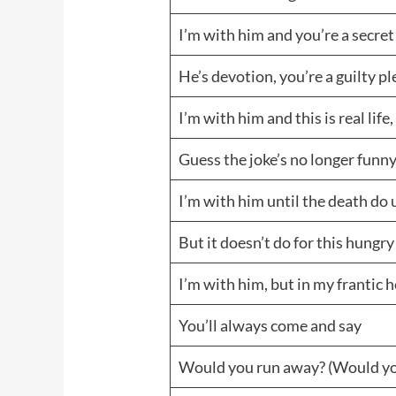
I’m with him and you’re a secret
He’s devotion, you’re a guilty p
I’m with him and this is real life
Guess the joke’s no longer funn
I’m with him until the death do 
But it doesn’t do for this hungry
I’m with him, but in my frantic 
You’ll always come and say
Would you run away? (Would yo