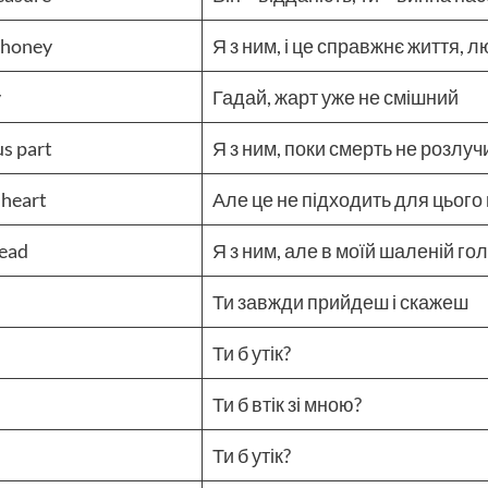
, honey
Я з ним, і це справжнє життя, 
y
Гадай, жарт уже не смішний
us part
Я з ним, поки смерть не розлуч
 heart
Але це не підходить для цього
head
Я з ним, але в моїй шаленій гол
Ти завжди прийдеш і скажеш
Ти б утік?
Ти б втік зі мною?
Ти б утік?