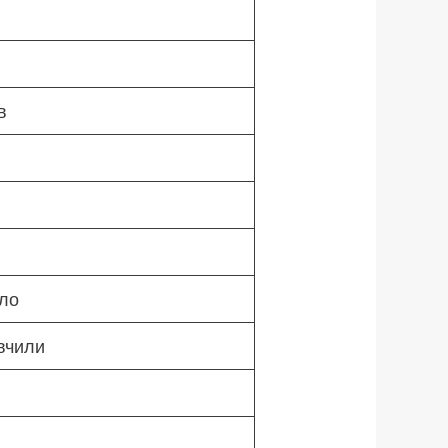
в
тло
 вчили