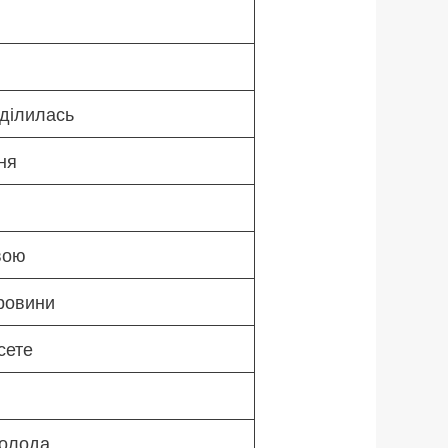
поділилась
ня
вою
ровини
сете
асолода