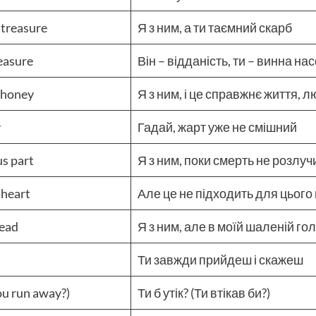
 treasure
Я з ним, а ти таємний скарб
leasure
Він – відданість, ти – винна н
, honey
Я з ним, і це справжнє життя, 
y
Гадай, жарт уже не смішний
us part
Я з ним, поки смерть не розлуч
 heart
Але це не підходить для цього
head
Я з ним, але в моїй шаленій гол
Ти завжди прийдеш і скажеш
u run away?)
Ти б утік? (Ти втікав би?)