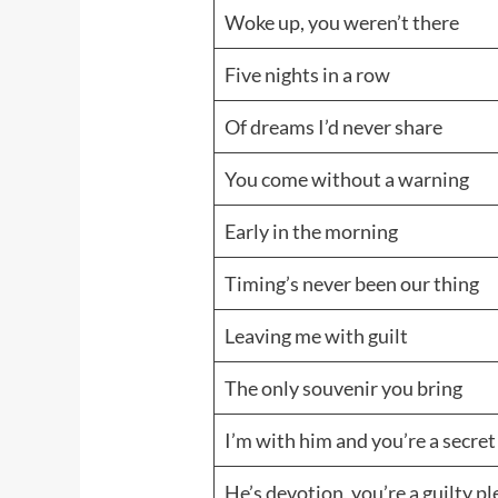
Woke up, you weren’t there
Five nights in a row
Of dreams I’d never share
You come without a warning
Early in the morning
Timing’s never been our thing
Leaving me with guilt
The only souvenir you bring
I’m with him and you’re a secret
He’s devotion, you’re a guilty p