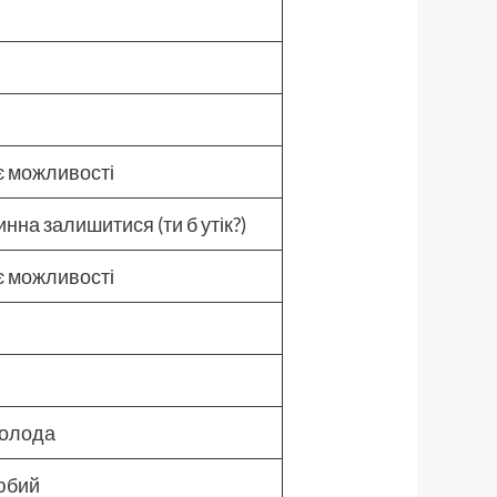
є можливості
нна залишитися (ти б утік?)
є можливості
асолода
любий