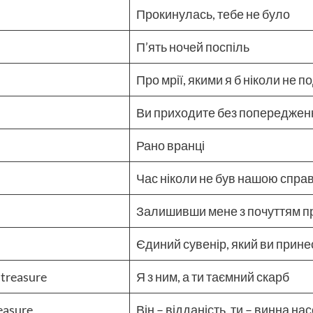
Прокинулась, тебе не було
П’ять ночей поспіль
Про мрії, якими я б ніколи не 
Ви приходите без попереджен
Рано вранці
Час ніколи не був нашою спра
Залишивши мене з почуттям п
Єдиний сувенір, який ви прине
 treasure
Я з ним, а ти таємний скарб
leasure
Він – відданість, ти – винна н