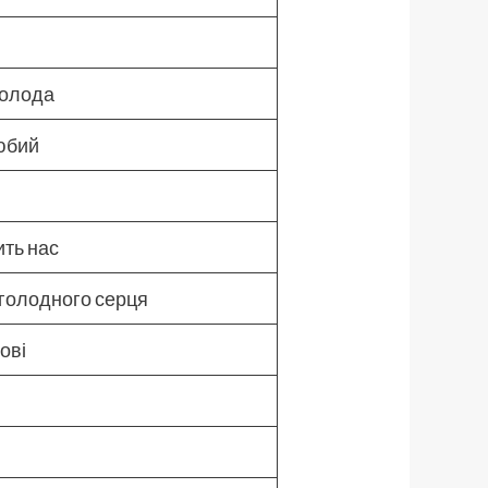
асолода
любий
ить нас
 голодного серця
ові