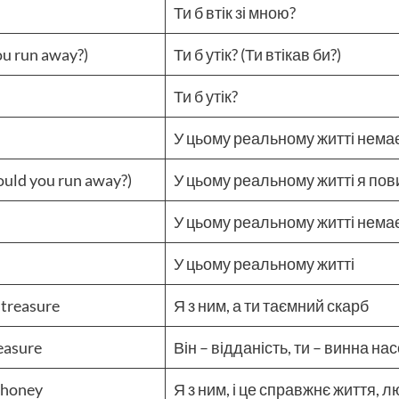
Ти б втік зі мною?
u run away?)
Ти б утік? (Ти втікав би?)
Ти б утік?
У цьому реальному житті нема
(would you run away?)
У цьому реальному житті я пови
У цьому реальному житті нема
У цьому реальному житті
 treasure
Я з ним, а ти таємний скарб
leasure
Він – відданість, ти – винна н
, honey
Я з ним, і це справжнє життя, 