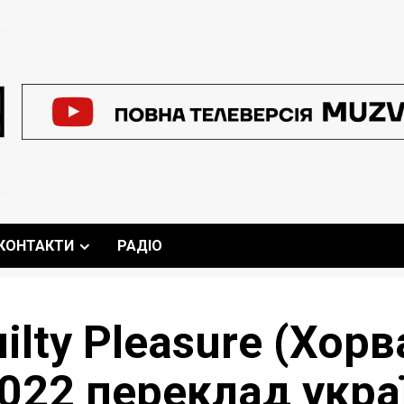
КОНТАКТИ
РАДІО
ilty Pleasure (Хорв
022 переклад укр