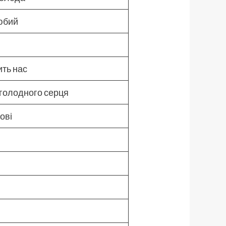
любий
ить нас
 голодного серця
ові