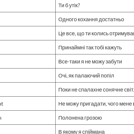
Ти б утік?
Одного кохання достатньо
Це все, що ти колись отримува
Принаймні так тобі кажуть
Все-таки я не можу забути
Очі, як палаючий попіл
Поки не спалахне сонячне сві
ht
Не можу пригадати, чого мене
m
Полонена грозою
В якому я спіймана