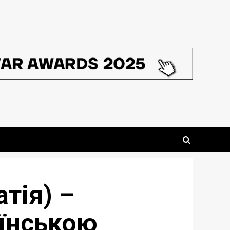
атія) –
аїнською