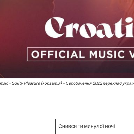
mšić - Guilty Pleasure (Хорватія) – Євробачення 2022 переклад укра
Снився ти минулої ночі