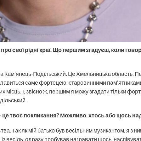
та про свої рідні краї. Що першим згадуєш, коли гов
та
Кам’янець-Подільський
. Це Хмельницька область. П
лавиться саме фортецею, старовинними пам’ятниками а
 місць. І, звісно ж, першим я можу згадати тільки фор
дільський.
 – це твоє покликання? Можливо, хтось або щось на
тва. Так як мій батько був весільним музикантом, я з н
з весіль, одразу пробував награвати щось, наспівувати, 