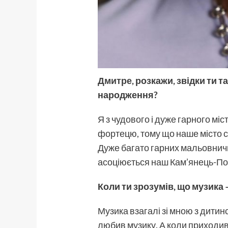
Дмитре
, розкажи, звідки ти 
народження?
Я з чудового і дуже гарного міс
фортецю, тому що наше місто с
Дуже багато гарних мальовничих
асоціюється наш Кам’янець-По
Коли ти зрозумів, що музика
Музика взагалі зі мною з дитинс
любив музику. А коли приходив і