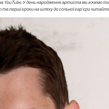
 на YouTube. У день народження артиста ми хочемо по
 та перші кроки на шляху до сольної карʼєри читайте