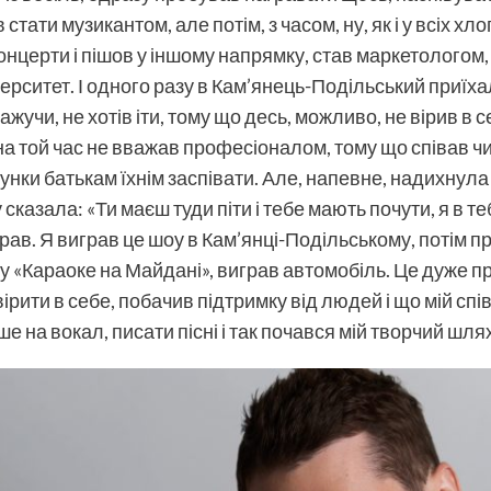
в стати музикантом, але потім, з часом, ну, як і у всіх х
онцерти і пішов у іншому напрямку, став маркетологом,
ерситет. І одного разу в Кам’янець-Подільський приїха
жучи, не хотів іти, тому що десь, можливо, не вірив в се
 на той час не вважав професіоналом, тому що співав чи
унки батькам їхнім заспівати. Але, напевне, надихнула
казала: «Ти маєш туди піти і тебе мають почути, я в те
в. Я виграв це шоу в Кам’янці-Подільському, потім пр
 «Караоке на Майдані», виграв автомобіль. Це дуже при
вірити в себе, побачив підтримку від людей і що мій сп
е на вокал, писати пісні і так почався мій творчий шлях