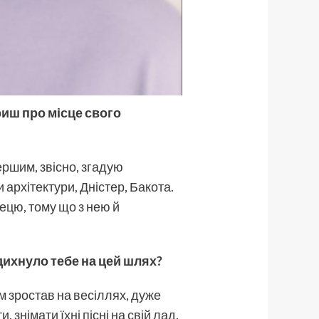
ориш про місце свого
ершим, звісно, згадую
рхітектури, Дністер, Бакота.
тецю, тому що з нею й
дихнуло тебе на цей шлях?
им зростав на весіллях, дуже
знімати їхні пісні на свій лад.