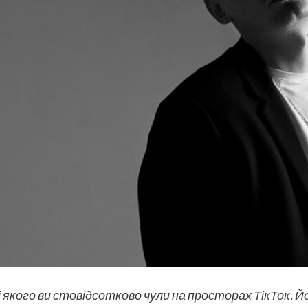
сні якого ви стовідсотково чули на просторах
ТікТок
. Й