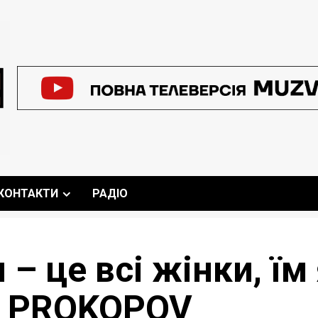
КОНТАКТИ
РАДІО
 – це всі жінки, їм
a PROKOPOV