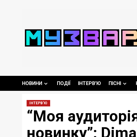
Перейти
до
вмісту
НОВИНИ
ПОДІЇ
ІНТЕРВ’Ю
ПІСНІ
ІНТЕРВ'Ю
“Моя аудиторія
новинку”: Dim