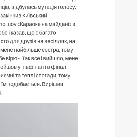
лопців, відбулась мутація голосу.
 закінчив Київський
ло шоу «Караоке на майдані» з
бе і казав, що є багато
сто для друзів на весіллях, на
 мене найбільше сестра, тому
бе вірю». Так все і вийшло, мене
ойшов у півфінал і в фіналі
ємні та теплі спогади, тому
ів їм подобається. Вирішив
.