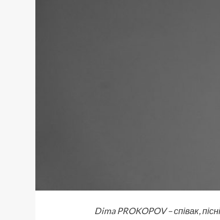
Dima PROKOPOV
– співак, пі