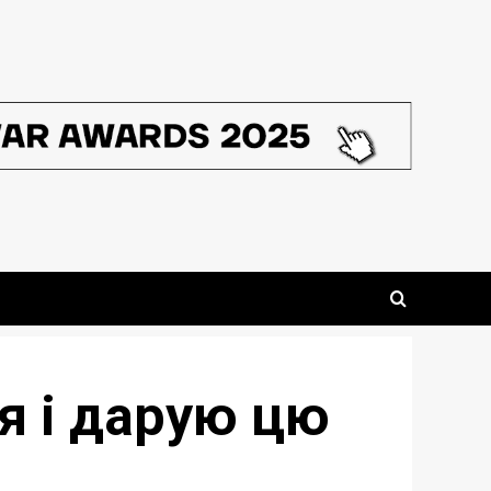
 я і дарую цю