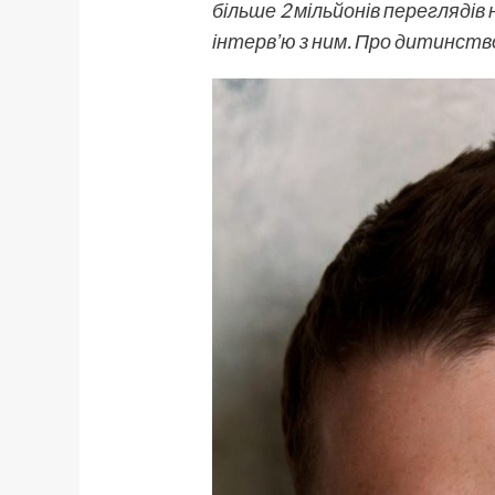
більше 2 мільйонів переглядів
інтервʼю з ним. Про дитинство