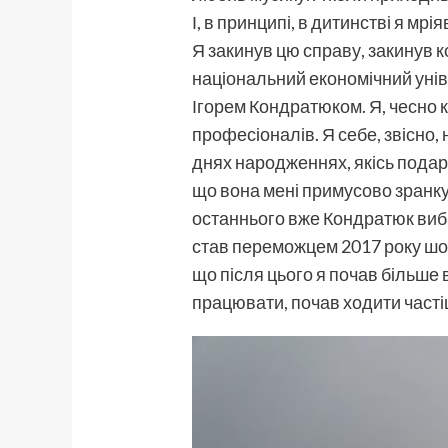
І, в принципі, в дитинстві я мрія
Я закинув цю справу, закинув к
національний економічний унів
Ігорем Кондратюком. Я, чесно ка
професіоналів. Я себе, звісно,
днях народженнях, якісь подар
що вона мені примусово зранку с
останнього вже Кондратюк вибра
став переможцем 2017 року шоу
що після цього я почав більше 
працювати, почав ходити частіш