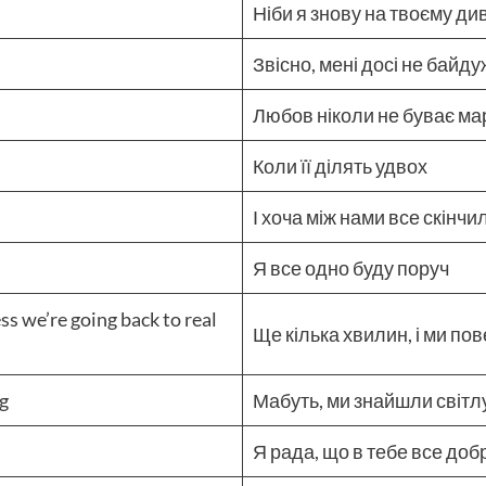
Ніби я знову на твоєму ди
Звісно, мені досі не байд
Любов ніколи не буває м
Коли її ділять удвох
І хоча між нами все скінчи
Я все одно буду поруч
ss we’re going back to real
Ще кілька хвилин, і ми по
ng
Мабуть, ми знайшли світл
Я рада, що в тебе все доб