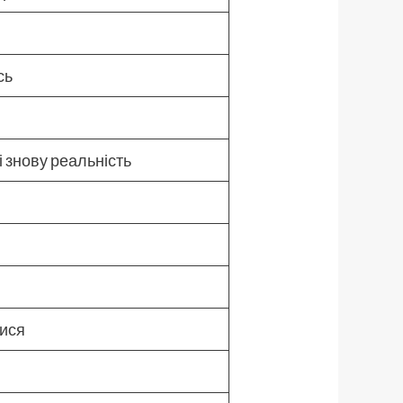
сь
і знову реальність
тися