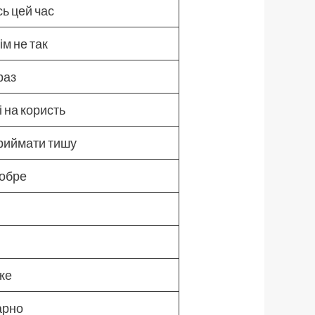
сь цей час
ім не так
раз
і на користь
приймати тишу
добре
уже
арно