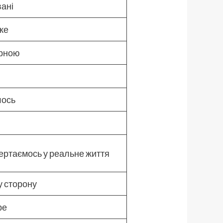
вані
уже
арною
лось
вертаємось у реальне життя
у сторону
ре