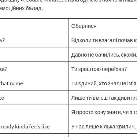
 емоційних балад.
Обернися
w?
Відколи ти взагалі почав 
Давно не бачились, скажи,
se?
Ти зрештою переїхав?
 that name
Ти єдиний, хто знає це ім’я
ce
Лише ти вмієш так дивити
y
Я просто хочу знати, чи з
ready kinda feels like
У нас лише кілька хвилин,