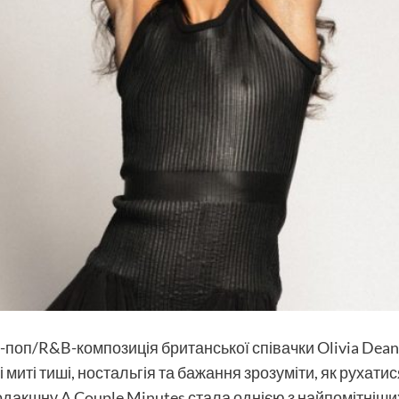
і-поп/R&B-композиція британської співачки Olivia Dean.
і миті тиші, ностальгія та бажання зрозуміти, як рухат
дакшну A Couple Minutes стала однією з найпомітніших 