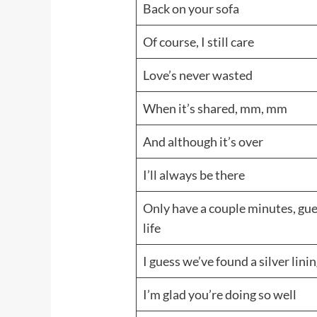
Back on your sofa
Of course, I still care
Love’s never wasted
When it’s shared, mm, mm
And although it’s over
I’ll always be there
Only have a couple minutes, gue
life
I guess we’ve found a silver lini
I’m glad you’re doing so well