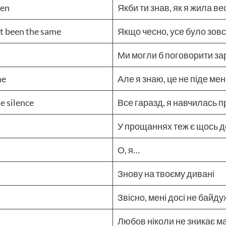
een
Якби ти знав, як я жила ве
n’t been the same
Якщо чесно, усе було зовс
Ми могли б поговорити за
me
Але я знаю, це не піде мен
he silence
Все гаразд, я навчилась 
У прощаннях теж є щось 
О, я…
Знову на твоєму дивані
Звісно, мені досі не байд
Любов ніколи не зникає м