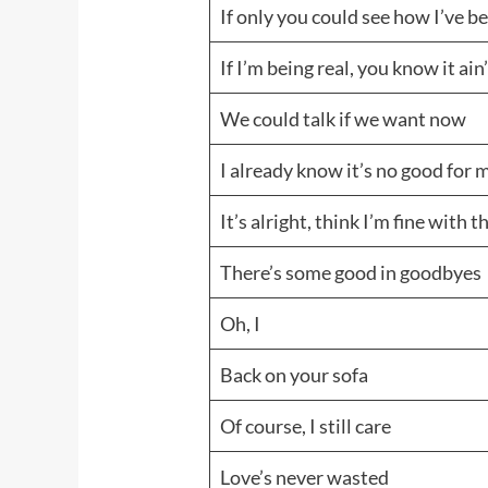
If only you could see how I’ve b
If I’m being real, you know it ai
We could talk if we want now
I already know it’s no good for 
It’s alright, think I’m fine with t
There’s some good in goodbyes
Oh, I
Back on your sofa
Of course, I still care
Love’s never wasted