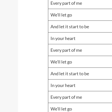
Every part of me
We’ll let go
And let it start to be
In your heart
Every part of me
We’ll let go
And let it start to be
In your heart
Every part of me
We’ll let go