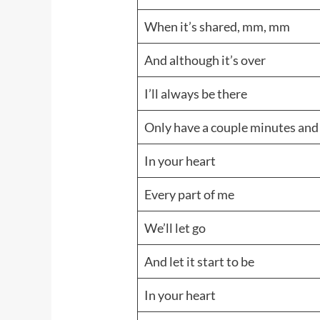
When it’s shared, mm, mm
And although it’s over
I’ll always be there
Only have a couple minutes and w
In your heart
Every part of me
We’ll let go
And let it start to be
In your heart