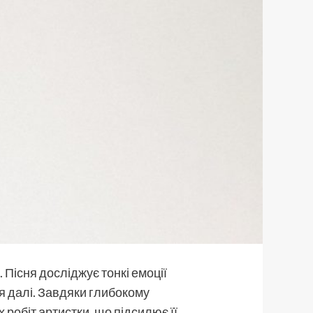
 Пісня досліджує тонкі емоції
ися далі. Завдяки глибокому
робіт артистки, що підсилює її