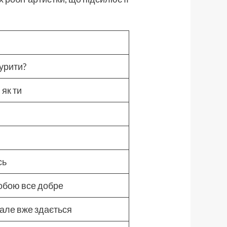
курити?
 як ти
сь
 тобою все добре
 але вже здається