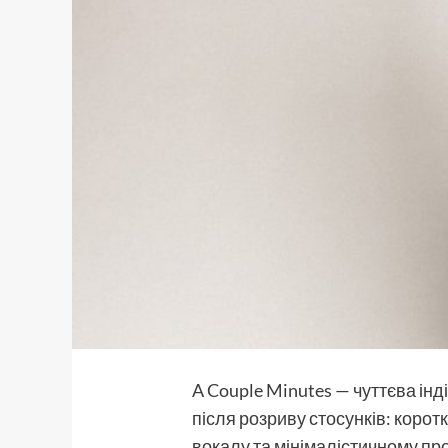
A Couple Minutes — чуттєва інд
після розриву стосунків: коротк
вокалу та мінімалістичному про