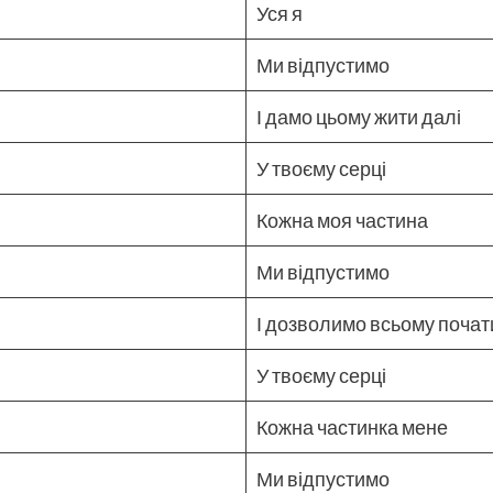
Уся я
Ми відпустимо
І дамо цьому жити далі
У твоєму серці
Кожна моя частина
Ми відпустимо
І дозволимо всьому почат
У твоєму серці
Кожна частинка мене
Ми відпустимо