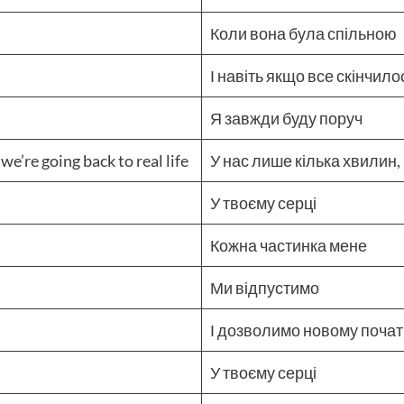
Коли вона була спільною
І навіть якщо все скінчило
Я завжди буду поруч
e’re going back to real life
У нас лише кілька хвилин, 
У твоєму серці
Кожна частинка мене
Ми відпустимо
І дозволимо новому поча
У твоєму серці