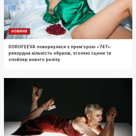
НОВИНИ
DOROFEEVA повернулася з прем’єрою «747»:
рекордна кількість образів, оголені сцени та
спойлер нового релізу