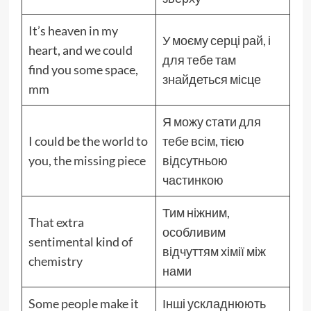
It’s heaven in my
У моєму серці рай, і
heart, and we could
для тебе там
find you some space,
знайдеться місце
mm
Я можу стати для
I could be the world to
тебе всім, тією
you, the missing piece
відсутньою
частинкою
Тим ніжним,
That extra
особливим
sentimental kind of
відчуттям хімії між
chemistry
нами
Some people make it
Інші ускладнюють