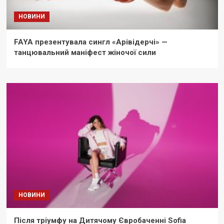
НОВИНИ
FAYA презентувала сингл «Арівідерчі» —
танцювальний маніфест жіночої сили
НОВИНИ
Після тріумфу на Дитячому Євробаченні Sofia