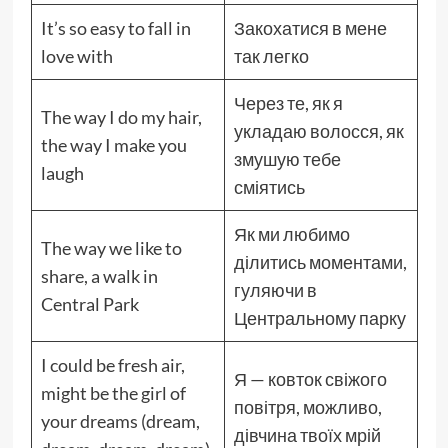
It’s so easy to fall in
Закохатися в мене
love with
так легко
Через те, як я
The way I do my hair,
укладаю волосся, як
the way I make you
змушую тебе
laugh
сміятись
Як ми любимо
The way we like to
ділитись моментами,
share, a walk in
гуляючи в
Central Park
Центральному парку
I could be fresh air,
Я — ковток свіжого
might be the girl of
повітря, можливо,
your dreams (dream,
дівчина твоїх мрій