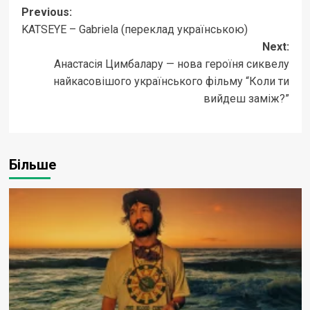
Post
Previous:
KATSEYE – Gabriela (переклад українською)
navigation
Next:
Анастасія Цимбалару — нова героїня сиквелу
найкасовішого українського фільму “Коли ти
вийдеш заміж?”
Більше