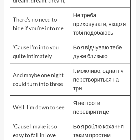
dream, dream, dream)
Не треба
There’s no need to
приховувати, якщо я
hide if you’re into me
тобі подобаюсь
‘Cause I’m into you
Бо я відчуваю тебе
quite intimately
дуже близько
І, можливо, одна ніч
And maybe one night
перетвориться на
could turn into three
три
Я не проти
Well, I’m down to see
перевірити це
’Cause I make it so
Бо я роблю кохання
easy to fall in love
таким простим