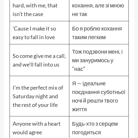
hard, with me, that
кохання, але зі мною
isn’t the case
не так
’Cause I make it so
Бо я роблю кохання
easy to fall in love
таким легким
Тож подзвони мені, і
So come give me a call,
ми зануримось у
and we’ll fall into us
“нас”
Я — ідеальне
I’m the perfect mix of
поєднання суботньої
Saturday night and
ночі й решти твого
the rest of your life
життя
Anyone with a heart
Будь-хто з серцем
would agree
погодиться