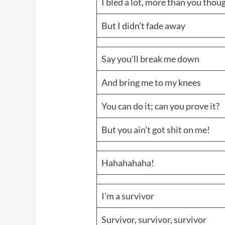
I bled a lot, more than you thou
But I didn’t fade away
Say you’ll break me down
And bring me to my knees
You can do it; can you prove it?
But you ain’t got shit on me!
Hahahahaha!
I’m a survivor
Survivor, survivor, survivor