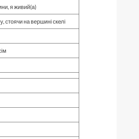
ни, я живий(а)
, стоячи на вершині скелі
и
сім