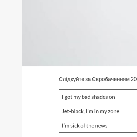
Слідкуйте за
Євробаченням
20
I got my bad shades on
Jet-black, I’m in my zone
I’m sick of the news