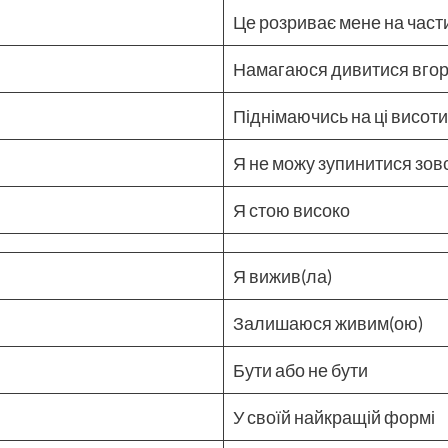
Це розриває мене на части
Намагаюся дивитися вгору
Піднімаючись на ці висот
Я не можу зупинитися зов
Я стою високо
Я вижив(ла)
Залишаюся живим(ою)
Бути або не бути
У своїй найкращій формі