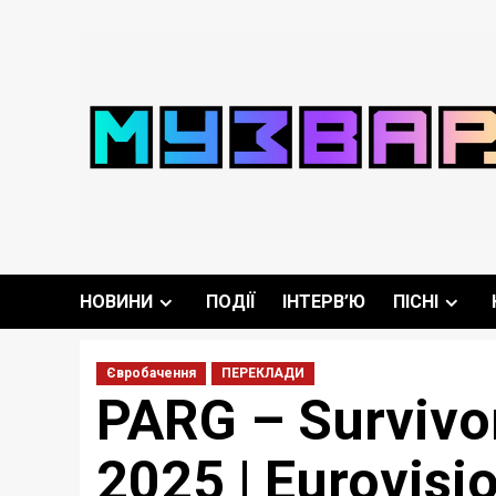
Перейти
до
вмісту
НОВИНИ
ПОДІЇ
ІНТЕРВ’Ю
ПІСНІ
Євробачення
ПЕРЕКЛАДИ
PARG – Survivo
2025 | Eurovisi