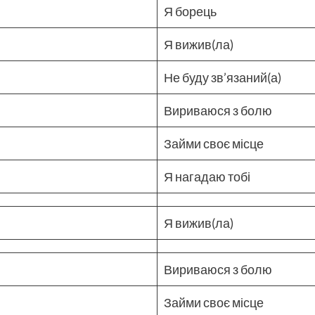
Я борець
Я вижив(ла)
Не буду зв’язаний(а)
Вириваюся з болю
Займи своє місце
Я нагадаю тобі
Я вижив(ла)
Вириваюся з болю
Займи своє місце