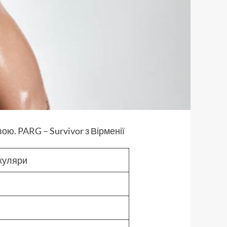
вою.
PARG
– Survivor з Вірменії
окуляри