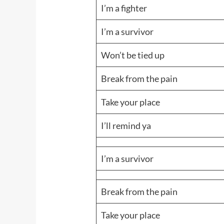
I’m a fighter
I’m a survivor
Won’t be tied up
Break from the pain
Take your place
I’ll remind ya
I’m a survivor
Break from the pain
Take your place