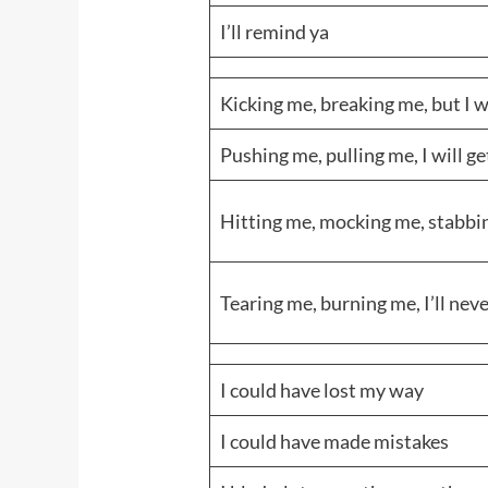
I’ll remind ya
Kicking me, breaking me, but I w
Pushing me, pulling me, I will ge
Hitting me, mocking me, stabbi
Tearing me, burning me, I’ll nev
I could have lost my way
I could have made mistakes