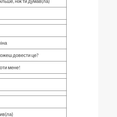
ільше, ніж ти думав(ла)
ліна
можеш довести це?
роти мене!
ив(ла)