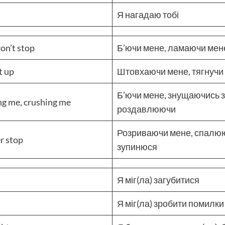
Я нагадаю тобі
on’t stop
Б’ючи мене, ламаючи мене
t up
Штовхаючи мене, тягнучи 
Б’ючи мене, знущаючись з
ng me, crushing me
роздавлюючи
Розриваючи мене, спалююч
er stop
зупинюся
Я міг(ла) загубитися
Я міг(ла) зробити помилки