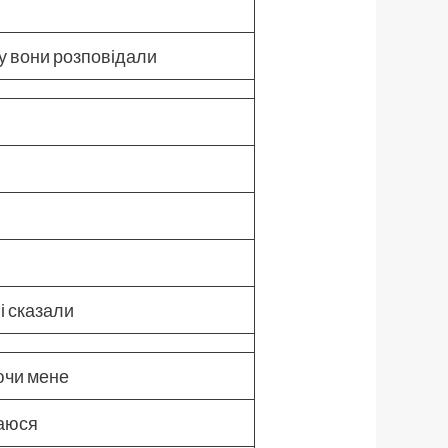
ку вони розповідали
і сказали
ючи мене
даюся