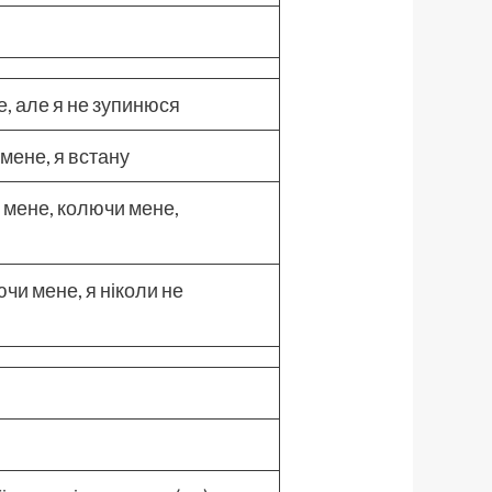
, але я не зупинюся
мене, я встану
 мене, колючи мене,
и мене, я ніколи не