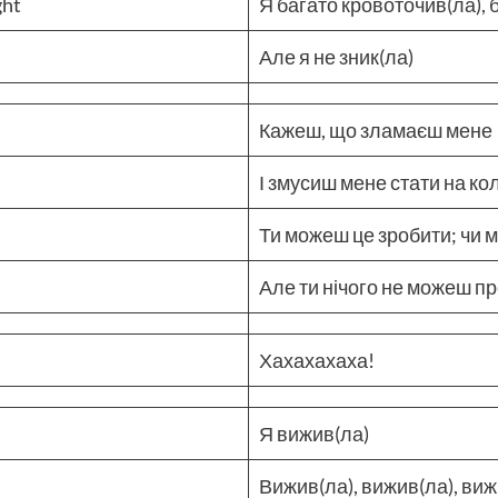
ght
Я багато кровоточив(ла), б
Але я не зник(ла)
Кажеш, що зламаєш мене
І змусиш мене стати на ко
Ти можеш це зробити; чи 
Але ти нічого не можеш п
Хахахахаха!
Я вижив(ла)
Вижив(ла), вижив(ла), виж