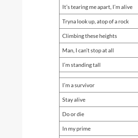
It’s tearing me apart, I’m alive
Tryna look up, atop of a rock
Climbing these heights
Man, I can’t stop at all
I’m standing tall
I’m a survivor
Stay alive
Do or die
In my prime