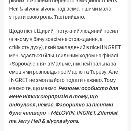
рівних показників перевага в медійності Jerry
Heil & alyona alyona над всіма іншими мала
зіграти свою роль. Так і вийшло.
Щодо пісні. Щирий і потужний людяний посил
(в якому я бачу зовсім не страждання, а
стійкість духу), який закладений в пісні INGRET,
мені здається більш сильним ходом на фіналі
«Євробачення» в Мальме, ніж нейтральна за
емоціями розповідь про Марію та Терезу. Але
INGRET не змогла його подати наживо. Тому
маємо те, що маємо.
Резюме: особисто для
мене ніяких сюрпризів в тому, що
відбулося, немає. Фаворитів за піснями
було четверо – MELOVIN, INGRET, Ziferblat
та Jerry Heil & alyona alyona.