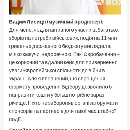
Вадим Лисиця (музичний продюсер)
:
Для мене, як для активного учасника багатьох
зборів на потреби військових, подія на 11 млн
гривень з державного бюджету виглядала,
м’яко кажучи, недоречною. Так, Євробачення –
це корисний та вдалий кейс для привернення
уваги Європейської спільноти до війни в
Україні. Але я впевнений, що спрощення
формату проведення Відбору дозволило б
направити кошти у більш потрібне зараз
річище. Ніхто не забороняв організатору мати
спонсорів та партнерів для такої масштабної
події.
Як майданчик для прояву молодих артистів