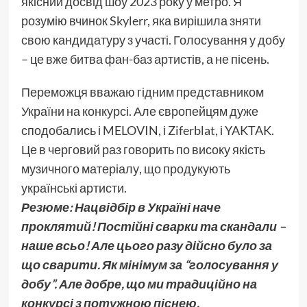
якісний досвід шоу 2023 року у метро. Я
розумію вчинок Skylerr, яка вирішила зняти
свою кандидатуру з участі. Голосування у добу
– це вже битва фан-баз артистів, а не пісень.
Переможця вважаю гідним представником
України на конкурсі. Але європейцям дуже
сподобались і MELOVIN, і Ziferblat, і YAKTAK.
Це в черговий раз говорить по високу якість
музичного матеріалу, що продукують
українські артисти.
Резюме: Нацвідбір в Україні наче
проклятий! Постійні сварки та скандали –
наше всьо! Але цього разу дійсно було за
що сварити. Як мінімум за “голосування у
добу”. Але добре, що ми традиційно на
конкурсі з потужною піснею.