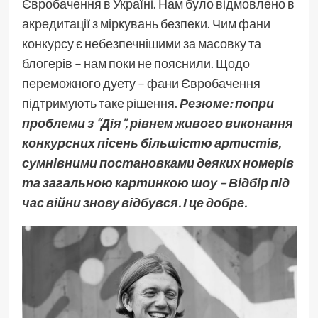
Євробачення в Україні. Нам було відмовлено в
акредитації з міркувань безпеки. Чим фани
конкурсу є небезпечнішими за масовку та
блогерів – нам поки не пояснили. Щодо
переможного дуету – фани Євробачення
підтримують таке рішення.
Резюме: попри
проблеми з “Дія”, рівнем живого виконання
конкурсних пісень більшістю артистів,
сумнівними постановками деяких номерів
та загальною картинкою шоу – Відбір під
час війни знову відбувся. І це добре.