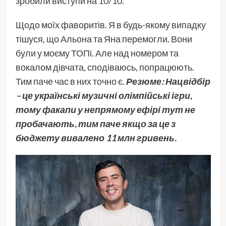
зробили виступи на 10/10.
Щодо моїх фаворитів. Я в будь-якому випадку
тішуся, що Альона та Яна перемогли. Вони
були у моєму ТОПі. Але над номером та
вокалом дівчата, сподіваюсь, попрацюють.
Тим паче час в них точно є.
Резюме: Нацвідбір
– це українські музичні олімпійські ігри,
тому факапи у непрямому ефірі тут не
пробачають, тим паче якщо за це з
бюджету вивалено 11 млн гривень.