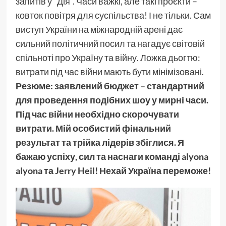
запитів у “Дія”. Часи важкі, але такі проєкти –
ковток повітря для суспільства! І не тільки. Сам
виступ України на міжнародній арені дає
сильний політичний посил та нагадує світовій
спільноті про Україну та війну. Ложка дьогтю:
витрати під час війни мають бути мінімізовані.
Резюме: заявлений бюджет – стандартний
для проведення подібних шоу у мирні часи.
Під час війни необхідно скорочувати
витрати. Мій особистий фінальний
результат та трійка лідерів збіглися. Я
бажаю успіху, сил та наснаги команді alyona
alyona та Jerry Heil! Нехай Україна переможе!