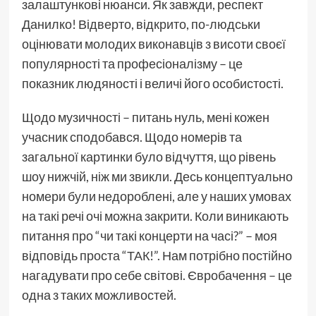
залаштункові нюанси. Як завжди, респект
Данилко! Відверто, відкрито, по-людськи
оцінювати молодих виконавців з висоти своєї
популярності та професіоналізму – це
показник людяності і величі його особистості.
Щодо музичності – питань нуль, мені кожен
учасник сподобався. Щодо номерів та
загальної картинки було відчуття, що рівень
шоу нижчій, ніж ми звикли. Десь концептуально
номери були недороблені, але у наших умовах
на такі речі очі можна закрити. Коли виникають
питання про “чи такі концерти на часі?” – моя
відповідь проста “ТАК!”. Нам потрібно постійно
нагадувати про себе світові. Євробачення – це
одна з таких можливостей.