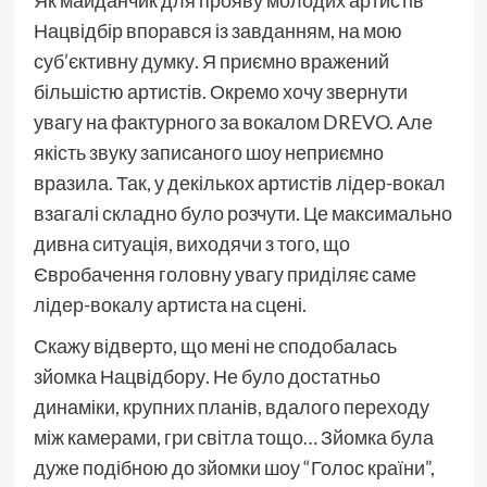
Нацвідбір впорався із завданням, на мою
суб’єктивну думку. Я приємно вражений
більшістю артистів. Окремо хочу звернути
увагу на фактурного за вокалом DREVO. Але
якість звуку записаного шоу неприємно
вразила. Так, у декількох артистів лідер-вокал
взагалі складно було розчути. Це максимально
дивна ситуація, виходячи з того, що
Євробачення головну увагу приділяє саме
лідер-вокалу артиста на сцені.
Скажу відверто, що мені не сподобалась
зйомка Нацвідбору. Не було достатньо
динаміки, крупних планів, вдалого переходу
між камерами, гри світла тощо… Зйомка була
дуже подібною до зйомки шоу “Голос країни”,