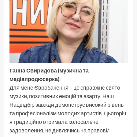
Ганна Свиридова (музична та
медіапродюсерка)
:
Для мене Євробачення – це справжнє свято
музики, позитивних емоцій та азарту. Наш
Нацвідбір завжди демонструє високий рівень
та професіоналізм молодих артистів. Цьогоріч
я традиційно отримала колосальне
задоволення, не дивлячись на правові/