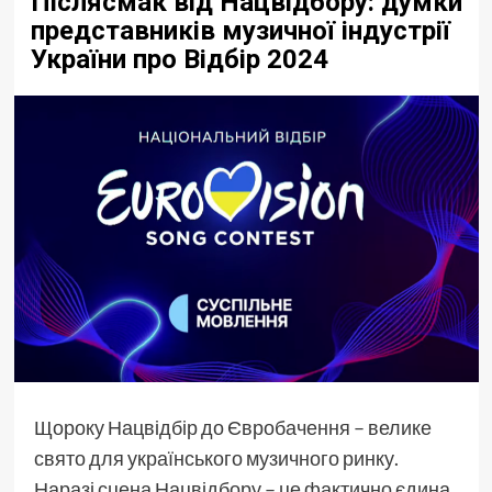
Післясмак від Нацвідбору: думки
представників музичної індустрії
України про Відбір 2024
Щороку Нацвідбір до Євробачення – велике
свято для українського музичного ринку.
Наразі сцена Нацвідбору – це фактично єдина