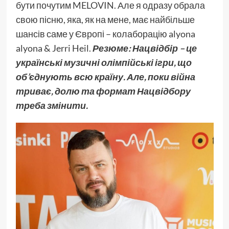
бути почутим MELOVIN. Але я одразу обрала
свою пісню, яка, як на мене, має найбільше
шансів саме у Європі – колаборацію alyona
alyona & Jerri Heil.
Резюме: Нацвідбір – це
українські музичні олімпійські ігри, що
об’єднують всю країну. Але, поки війна
триває, долю та формат Нацвідбору
треба змінити.