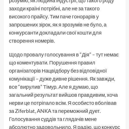
розумію, як людина індустрії, що такого роду
заходи країні потрібні, але не за такого
високого прайсу. Тим паче гонорарів у
запрошених зірок, як я зрозумів не було, а
конкурсанти докладали свої кошти для
створення номерів.
Щодо провалу голосування в “Дія” – тут немає
що коментувати. Порушення правил
організаторів Нацвідбору без відповідної
комунікації – дуже дивне рішення. Як завжди,
все “вирулив” Тімур. Але я думаю, що
загальний результат вийшов правдивим, хоча
нерви це потріпало всім. Я особисто вболівав
за Ziferblat, ANKA та переможний дует.
Голосування суддів та глядачів мене
абсолютно задовольнило. Я радію, що конкурс