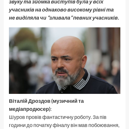
звуку та зйомка виступів була у всіх
учасників на однаково високому рівні та
не виділяла чи “зливала” певних учасників.
Віталій Дроздов (музичний та
медіапродюсер)
:
Шуров провів фантастичну роботу. За пів
години до початку фіналу він мав побоювання,