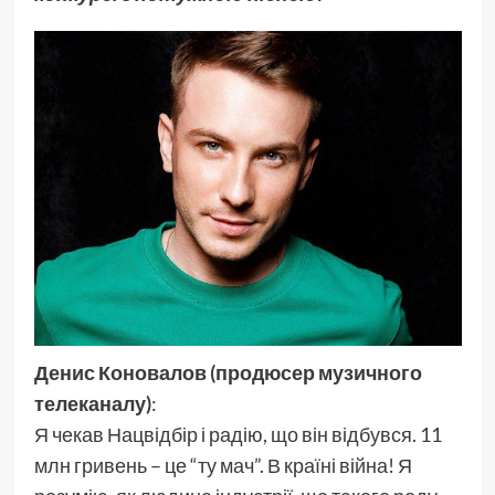
Денис Коновалов (продюсер музичного
телеканалу)
:
Я чекав Нацвідбір і радію, що він відбувся. 11
млн гривень – це “ту мач”. В країні війна! Я