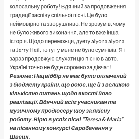
колосальну роботу! Вдячний за продовження
традиції заспіву спільної пісні. Це було
неймовірно та зворушливо. Не зрозумів, чому
не було живого виконання, але то вже інша
історія. Щодо переможця, дуету alyona alyona
та Jerry Heil, то тут у мене не було сумнівів. Я і
зараз продовжую слухати цю пісню в авто.
Україні точно не буде соромно за дівчат!
Резюме: Нацвідбір не має бути оплачений
з бюджету країни, що воює, ще й з великою
кількістю питань щодо якості його
реалізації. Вдячний всім учасникам та
музичному продюсеру шоу за якісну
роботу. Вірю в успіх пісні “Teresa & Maria”
на пісенному конкурсі Євробачення у
Швеції.