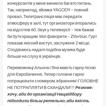
конкурсантів у мене виникло багато питань.
Так, наприклад, зйомка YAGODY – повний
провал. Телетрансляція має передати
атмосферу в залі, тут організатори впорались
на відсотків 60. Звук у телеверсії – теж бажав
би бути кращим. Мої фаворити – Ziferblat. Гурт
показав якісний виступ, заслужене 2 місце.
Сподіваюсь надалі подібна музика буде
більше на слуху в українців.
Переможниці Альона і Яна мають гарну пісню
для Євробачення. Тепер головне гарно
попрацювати з номером, вбранням і ГОЛОВНЕ
НЕ ПОТРАПЛЯТИ В СКАНДАЛИ!!!
Резюме:
хочу, аби до організації Нацвідбору
підходили більш ретельно, аби якість