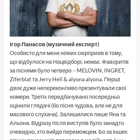
Ігор Панасов (музичний експерт)
Особисто для мене ніяких сюрпризів в тому,
що відбулося на Нацвідборі, немає. Фаворитів
за піснями було четверо – MELOVIN, INGRET,
Ziferblat та Jerry Heil & alyona alyona. Перші
двоє дуже непереконливо презентували свої
номери. Третіх передбачувано посередньо
оцінили глядачі (бо пісня чудова, але не для
масового слухача). Залишилися лише Яна та
Альона. Відразу після виступів було занадто
очевидно, хто вийде переможцем. Бо за інших