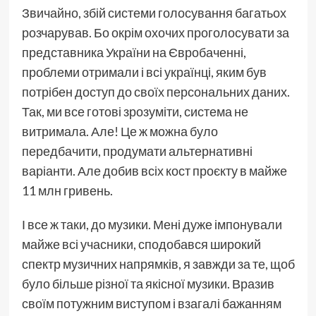
Звичайно, збій системи голосування багатьох
розчарував. Бо окрім охочих проголосувати за
представника України на Євробаченні,
проблеми отримали і всі українці, яким був
потрібен доступ до своїх персональних даних.
Так, ми все готові зрозуміти, система не
витримала. Але! Це ж можна було
передбачити, продумати альтернативні
варіанти. Але добив всіх кост проєкту в майже
11 млн гривень.
І все ж таки, до музики. Мені дуже імпонували
майже всі учасники, сподобався широкий
спектр музичних напрямків, я завжди за те, щоб
було більше різної та якісної музики. Вразив
своїм потужним виступом і взагалі бажанням