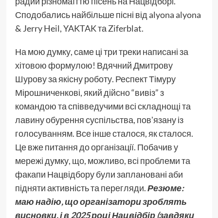
радий різномаїттю пісень на Нацвідборі.
Сподобались найбільше пісні від alyona alyona
& Jerry Heil, YAKTAK та Ziferblat.
На мою думку, саме ці три треки написані за
хітовою формулою! Вдячний Дмитрову
Шурову за якісну роботу. Респект Тімуру
Мірошниченкові, який дійсно “вивіз” з
командою та співведучими всі складнощі та
лавину обурення суспільства, повʼязану із
голосуванням. Все інше сталося, як сталося.
Це вже питання до організації. Побачив у
мережі думку, що, можливо, всі проблеми та
факапи Нацвідбору були заплановані аби
підняти активність та перегляди.
Резюме:
маю надію, що організатори зроблять
висновки, і в 2025 році Нацвідбір (завдяки