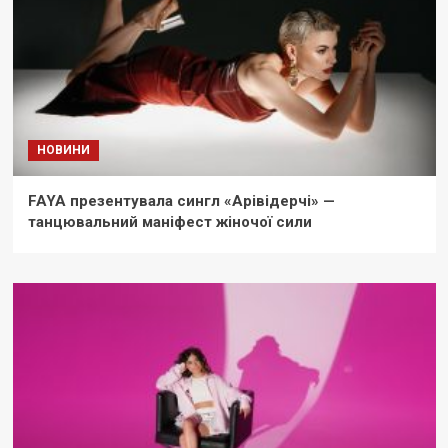
НОВИНИ
FAYA презентувала сингл «Арівідерчі» —
танцювальний маніфест жіночої сили