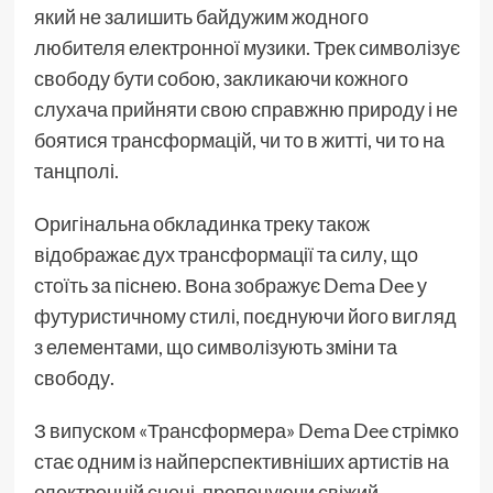
який не залишить байдужим жодного
любителя електронної музики. Трек символізує
свободу бути собою, закликаючи кожного
слухача прийняти свою справжню природу і не
боятися трансформацій, чи то в житті, чи то на
танцполі.
Оригінальна обкладинка треку також
відображає дух трансформації та силу, що
стоїть за піснею. Вона зображує Dema Dee у
футуристичному стилі, поєднуючи його вигляд
з елементами, що символізують зміни та
свободу.
З випуском «Трансформера» Dema Dee стрімко
стає одним із найперспективніших артистів на
електронній сцені, пропонуючи свіжий,