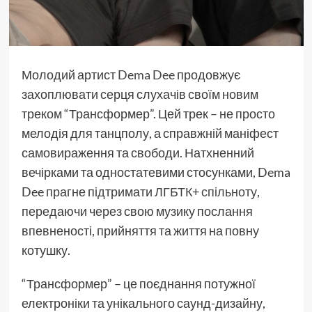
Молодий артист
Dema Dee
продовжує
захоплювати серця слухачів своїм новим
треком “Трансформер”. Цей трек – не просто
мелодія для танцполу, а справжній маніфест
самовираження та свободи. Натхненний
вечірками та одностатевими стосунками, Dema
Dee прагне підтримати
ЛГБТК+ спільноту
,
передаючи через свою музику послання
впевненості, прийняття та життя на повну
котушку.
“Трансформер” – це поєднання потужної
електроніки та унікального саунд-дизайну,