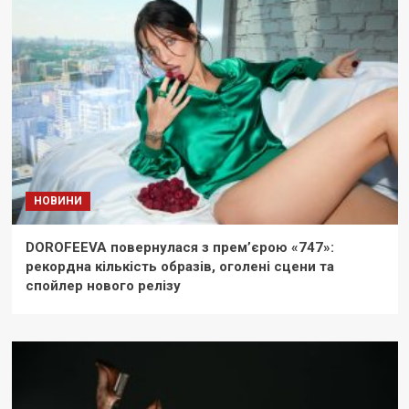
НОВИНИ
DOROFEEVA повернулася з прем’єрою «747»:
рекордна кількість образів, оголені сцени та
спойлер нового релізу