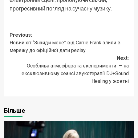
прогресивний погляд на сучасну музику.
Post
Previous:
Новий хіт “Знайди мене” від Carrie Frank злили в
navigation
мережу до офіційної дати релізу
Next:
Особлива атмосфера та експерименти — на
ексклюзивному сеансі звукотерапії DJ+Sound
Healing у жовтні
Більше