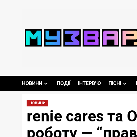
Перейти
до
вмісту
НОВИНИ
ПОДІЇ
ІНТЕРВ’Ю
ПІСНІ
НОВИНИ
renie cares та
роботу — “прав