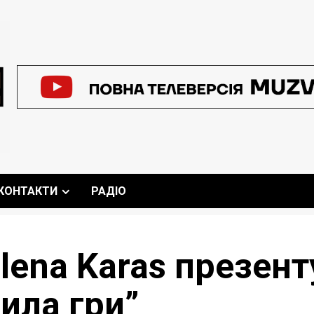
КОНТАКТИ
РАДІО
 Olena Karas презен
ила гри”