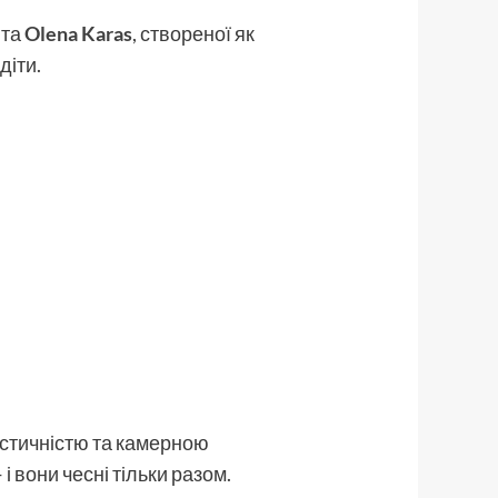
та
Olena Karas
, створеної як
діти.
астичністю та камерною
і вони чесні тільки разом.