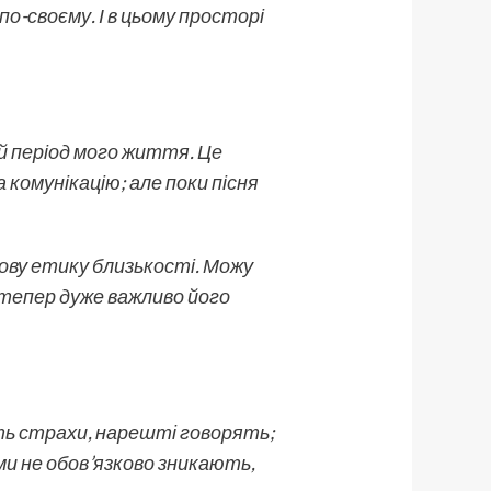
 по-своєму. І в цьому просторі
й період мого життя. Це
 комунікацію; але поки пісня
нову етику близькості. Можу
і тепер дуже важливо його
ть страхи, нарешті говорять;
ми не обов’язково зникають,