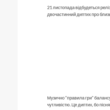
21 листопада відбудеться релі
двочастинний диптих про близькі
Музично “правила гри” баланс
чутливістю. Це диптих, бо пісня