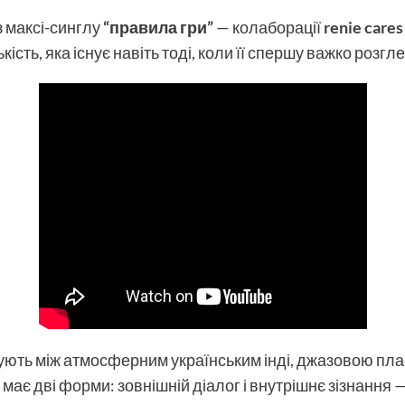
з максі-синглу
“правила гри”
— колаборації
renie cares
сть, яка існує навіть тоді, коли її спершу важко розгле
ують між атмосферним українським інді, джазовою пл
 має дві форми: зовнішній діалог і внутрішнє зізнання — 