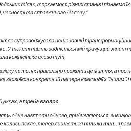
людських тілах, торкаємося різних станів і пізнаємо їх
і, чесності та справжнього діалогу.”
 світло супроводжувала нещодавній трансформаційни
ки. У тексті навіть видніється мій кричущий запит на
ила кожнісіньке слово тут.
азівку на то, як правильно прожити це життя, а про 
а засвоївся конкретний патерн взаємодії з “іншим”, 
думках; а треба
вголос
.
сидять одне навпроти одного, придивляються, вивчаю
де колись пекло, тепер лишається
тільки тінь
. Трав