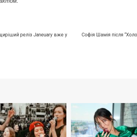
актом.”
йщиріший реліз Janeuary вже у
Софія Шамія після “Холо