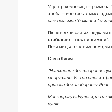
У центрі композиції — розмова.
з неба — воно росте між людьми 
саме взаємне! бажання
“зустрі
Пісня відкривається рядками п
стабільне — постійні зміни”.
Поки ми цього не визнаємо, ми 
Olena Karas:
“Натхнення до створення цієї
ігнорувати. Усе почалося з фор
привела до колаборації з Рені.
Мені одразу відчулося, що ця п
кутів.