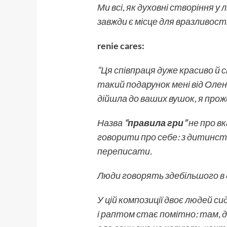
Ми всі, як духовні створіння у 
завжди є місце для вразливост
renie cares:
“Ця співпраця дуже красиво й
такий подарунок мені від Олен
дійшла до ваших вушок, я прож
Назва
“правила гри”
не про вк
говорити про себе: з дитинств
переписати.
Люди говорять здебільшого в 
У цій композиції двоє людей 
і раптом стає помітно: там, 