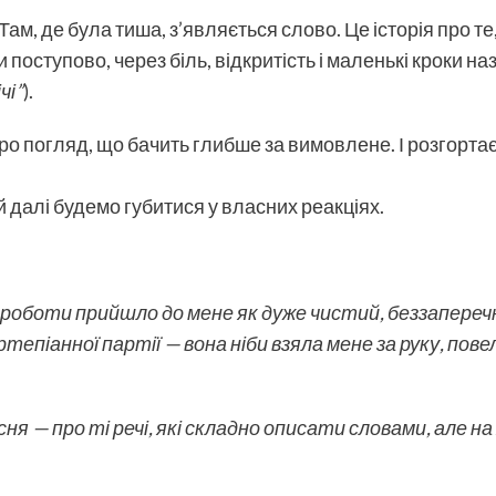
 Там, де була тиша, з’являється слово. Це історія про 
поступово, через біль, відкритість і маленькі кроки наз
чі”
).
ро погляд, що бачить глибше за вимовлене. І розгортає
й далі будемо губитися у власних реакціях.
 роботи прийшло до мене як дуже чистий, беззапереч
тепіанної партії — вона ніби взяла мене за руку, пове
існя — про ті речі, які складно описати словами, але на