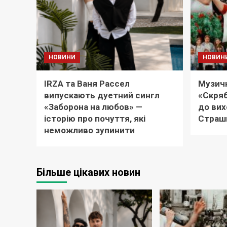
НОВИНИ
НОВИН
IRZA та Ваня Рассел
Музичн
випускають дуетний сингл
«Скряб
«Заборона на любов» —
до вих
історію про почуття, які
Страш
неможливо зупинити
Більше цікавих новин