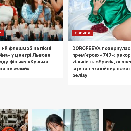
И
НОВИНИ
ий флешмоб на пісні
DOROFEEVA повернулас
іна» у центрі Львова —
прем’єрою «747»: реко
оду фільму «Кузьма:
кількість образів, оголе
но веселий»
сцени та спойлер новог
релізу