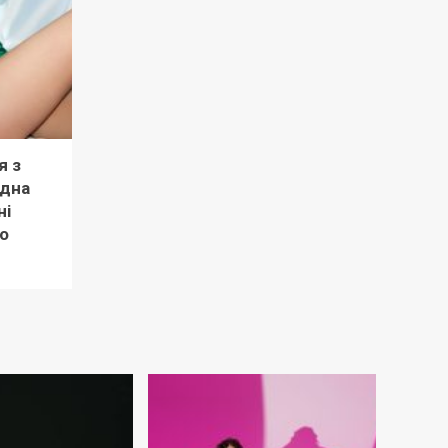
я з
рдна
ні
о