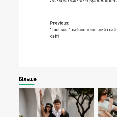
але вони вже не керують конт
Post
Previous:
“Last soul”: найспонтанніший і на
navigation
світі
Більше