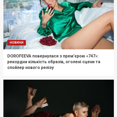
НОВИНИ
DOROFEEVA повернулася з прем’єрою «747»:
рекордна кількість образів, оголені сцени та
спойлер нового релізу