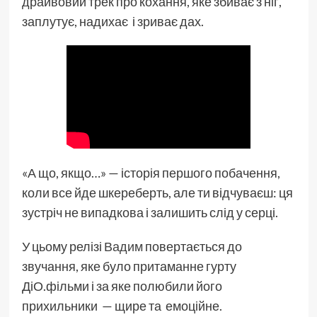
драйвовий трек про кохання, яке збиває з ніг,
заплутує, надихає і зриває дах.
«А що, якщо…» — історія першого побачення,
коли все йде шкереберть, але ти відчуваєш: ця
зустріч не випадкова і залишить слід у серці.
У цьому релізі
Вадим
повертається до
звучання, яке було притаманне гурту
ДіО.фільми і за яке полюбили його
прихильники — щире та емоційне.