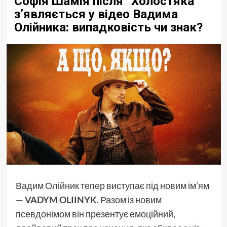
Софія Шамія після “Холостяка”
з’являється у відео Вадима
Олійника: випадковість чи знак?
Вадим Олійник тепер виступає під новим ім’ям
—
VADYM OLIINYK
. Разом із новим
псевдонімом він презентує емоційний,