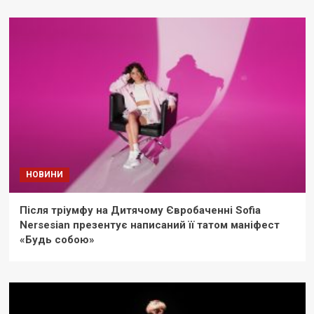
НОВИНИ
Після тріумфу на Дитячому Євробаченні Sofia
Nersesian презентує написаний її татом маніфест
«Будь собою»