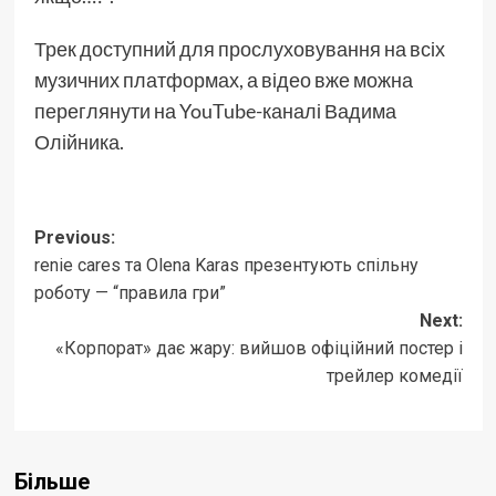
Трек доступний для прослуховування на всіх
музичних платформах, а відео вже можна
переглянути на YouTube-каналі Вадима
Олійника.
Post
Previous:
renie cares та Olena Karas презентують спільну
navigation
роботу — “правила гри”
Next:
«Корпорат» дає жару: вийшов офіційний постер і
трейлер комедії
Більше