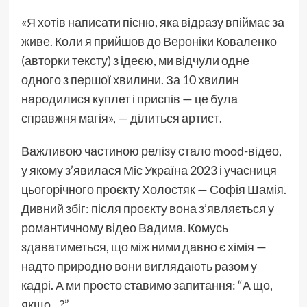
«Я хотів написати пісню, яка відразу впіймає за
живе. Коли я прийшов до Вероніки Коваленко
(авторки тексту) з ідеєю, ми відчули одне
одного з першої хвилини. За 10 хвилин
народилися куплет і приспів — це була
справжня магія», — ділиться артист.
Важливою частиною релізу стало mood-відео,
у якому з’явилася Міс Україна 2023 і учасниця
цьогорічного проєкту Холостяк — Софія Шамія.
Дивний збіг: після проєкту вона з’являється у
романтичному відео Вадима. Комусь
здаватиметься, що між ними давно є хімія —
надто природно вони виглядають разом у
кадрі. А ми просто ставимо запитання: “А що,
якщо…?”.