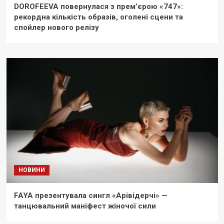
DOROFEEVA повернулася з прем’єрою «747»:
рекордна кількість образів, оголені сцени та
спойлер нового релізу
НОВИНИ
FAYA презентувала сингл «Арівідерчі» —
танцювальний маніфест жіночої сили