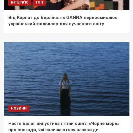
ІНТЕРВ'Ю
ТОП
Від Карпат до Берліна: як GANNA переосмислює
український фольклор для сучасного світу
НОВИНИ
Настя Балог випустила літній сингл «Чорне море»
про спогади, які залишаються назавжди