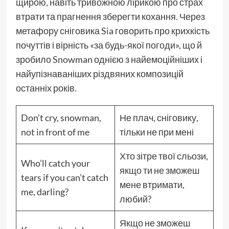
щирою, навіть тривожною лірикою про страх
втрати та прагнення зберегти кохання. Через
метафору сніговика Sia говорить про крихкість
почуттів і вірність «за будь-якої погоди», що й
зробило Snowman однією з найемоційніших і
найупізнаваніших різдвяних композицій
останніх років.
Don’t cry, snowman,
Не плач, сніговику,
not in front of me
тільки не при мені
Хто зітре твої сльози,
Who’ll catch your
якщо ти не зможеш
tears if you can’t catch
мене втримати,
me, darling?
любий?
Якщо не зможеш