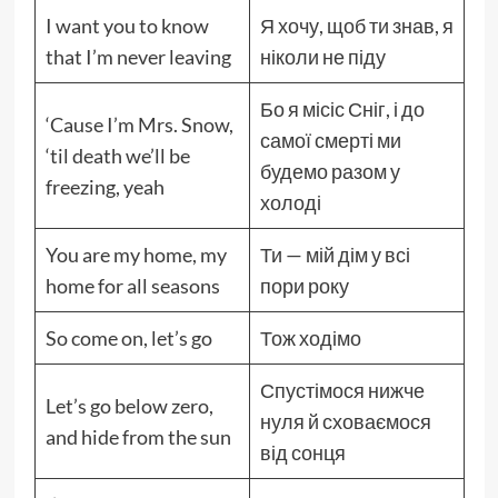
I want you to know
Я хочу, щоб ти знав, я
that I’m never leaving
ніколи не піду
Бо я місіс Сніг, і до
‘Cause I’m Mrs. Snow,
самої смерті ми
‘til death we’ll be
будемо разом у
freezing, yeah
холоді
You are my home, my
Ти — мій дім у всі
home for all seasons
пори року
So come on, let’s go
Тож ходімо
Спустімося нижче
Let’s go below zero,
нуля й сховаємося
and hide from the sun
від сонця