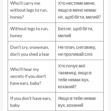
Who’ll carry me
Хто нестиме мене,
without legs to run,
якщо в мене немає
honey?
ніг, щоб бігти, милий?
Without legs to run,
Без ніг, щоб бігти,
honey
милий
Don’t cry, snowman,
Не плач, сніговику,
don’t you shed a tear
не проливай сліз
Хто почує мої
Who’ll hear my
таємниці, якщо в
secrets if you don’t
тебе немає вух,
have ears, baby?
коханий?
If you don’t have ears,
Якщо в тебе немає
baby
вух, коханий