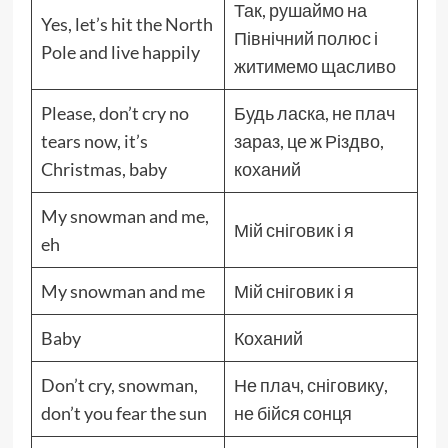
Так, рушаймо на
Yes, let’s hit the North
Північний полюс і
Pole and live happily
житимемо щасливо
Please, don’t cry no
Будь ласка, не плач
tears now, it’s
зараз, це ж Різдво,
Christmas, baby
коханий
My snowman and me,
Мій сніговик і я
eh
My snowman and me
Мій сніговик і я
Baby
Коханий
Don’t cry, snowman,
Не плач, сніговику,
don’t you fear the sun
не бійся сонця