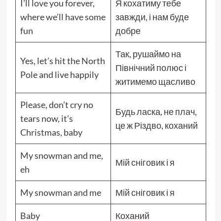
I’ll love you forever,
Я кохатиму тебе
where we’ll have some
завжди, і нам буде
fun
добре
Так, рушаймо на
Yes, let’s hit the North
Північний полюс і
Pole and live happily
житимемо щасливо
Please, don’t cry no
Будь ласка, не плач,
tears now, it’s
це ж Різдво, коханий
Christmas, baby
My snowman and me,
Мій сніговик і я
eh
My snowman and me
Мій сніговик і я
Baby
Коханий