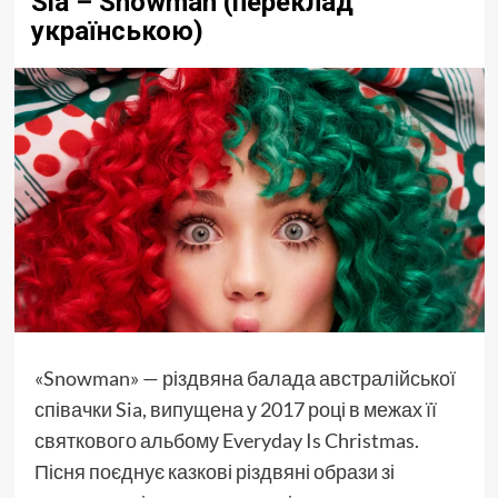
Sia – Snowman (переклад
українською)
«Snowman» — різдвяна балада австралійської
співачки Sia, випущена у 2017 році в межах її
святкового альбому Everyday Is Christmas.
Пісня поєднує казкові різдвяні образи зі