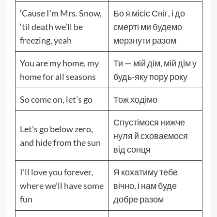
‘Cause I’m Mrs. Snow,
Бо я місіс Сніг, і до
‘til death we’ll be
смерті ми будемо
freezing, yeah
мерзнути разом
You are my home, my
Ти — мій дім, мій дім у
home for all seasons
будь-яку пору року
So come on, let’s go
Тож ходімо
Спустімося нижче
Let’s go below zero,
нуля й сховаємося
and hide from the sun
від сонця
I’ll love you forever,
Я кохатиму тебе
where we’ll have some
вічно, і нам буде
fun
добре разом