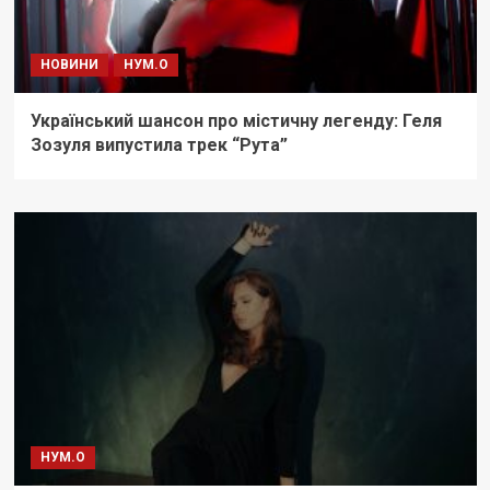
НОВИНИ
НУМ.О
Український шансон про містичну легенду: Геля
Зозуля випустила трек “Рута”
НУМ.О