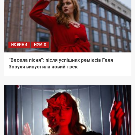
НОВИНИ
НУМ.О
“Весела пісня”: після успішних реміксів Геля
Зозуля випустила новий трек