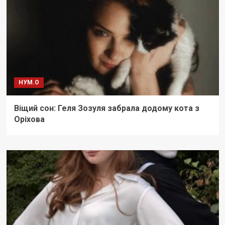
НУМ.О
Віщий сон: Геля Зозуля забрала додому кота з
Оріхова