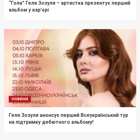
“Гола” Геля Зозуля – артистка презентує перший
альбом у кар’єрі
НОВИНИ
Геля Зозуля анонсує перший Всеукраїнський тур
на підтримку дебютного альбому!