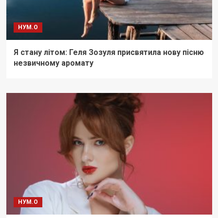
НУМ.О
Я стану літом: Геля Зозуля присвятила нову пісню
незвичному аромату
НУМ.О