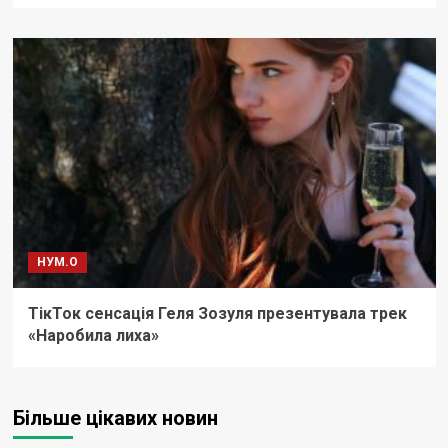
НУМ.О
ТікТок сенсація Геля Зозуля презентувала трек
«Наробила лиха»
Більше цікавих новин