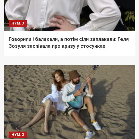
НУМ.О
Говорили і балакали, а потім сіли заплакали: Геля
Зозуля заспівала про кризу у стосунках
НУМ.О