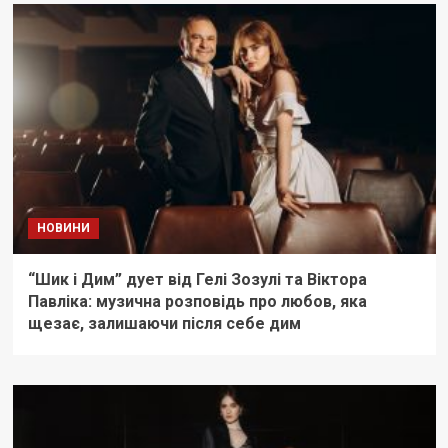
НОВИНИ
“Шик і Дим” дует від Гелі Зозулі та Віктора
Павліка: музична розповідь про любов, яка
щезає, залишаючи після себе дим