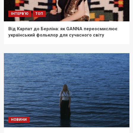
ІНТЕРВ'Ю
ТОП
Від Карпат до Берліна: як GANNA переосмислює
український фольклор для сучасного світу
НОВИНИ