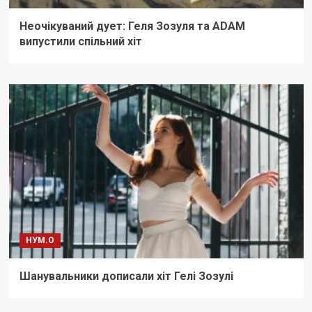
Неочікуваний дует: Геля Зозуля та ADAM
випустили спільний хіт
НУМ.О
Шанувальники дописали хіт Гелі Зозулі