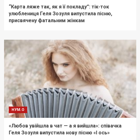
“Карта ляже так, як я її покладу”: тік-ток
улюблениця Геля Зозуля випустила пісню,
присвячену фатальним жінкам
НУМ.О
«Любов увійшла в чат — а я вийшла»: співачка
Геля Зозуля випустила нову пісню «І ось»