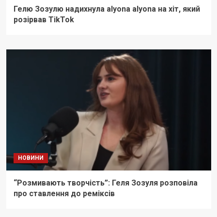
Гелю Зозулю надихнула alyona alyona на хіт, який
розірвав TikTok
НОВИНИ
“Розмивають творчість”: Геля Зозуля розповіла
про ставлення до реміксів