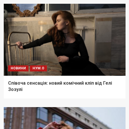
НОВИНИ
НУМ.О
Співоча сенсація: новий комічний кліп від Гелі
Зозулі