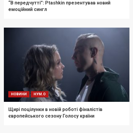
“В передчутті”: Ptashkin презентував новий
емоційний сингл
НОВИНИ
НУМ.О
Щирі поцілунки в новій роботі фіналістів
європейського сезону Голосу країни