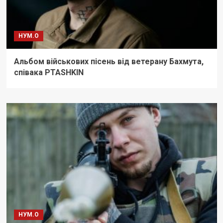
НУМ.О
Альбом військових пісень від ветерану Бахмута,
співака PTASHKIN
НУМ.О