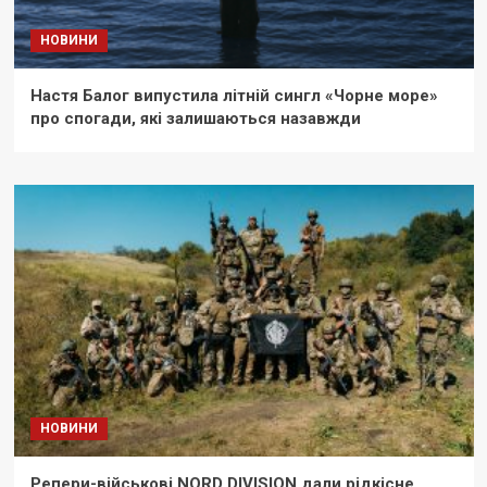
НОВИНИ
Настя Балог випустила літній сингл «Чорне море»
про спогади, які залишаються назавжди
НОВИНИ
Репери-військові NORD DIVISION дали рідкісне