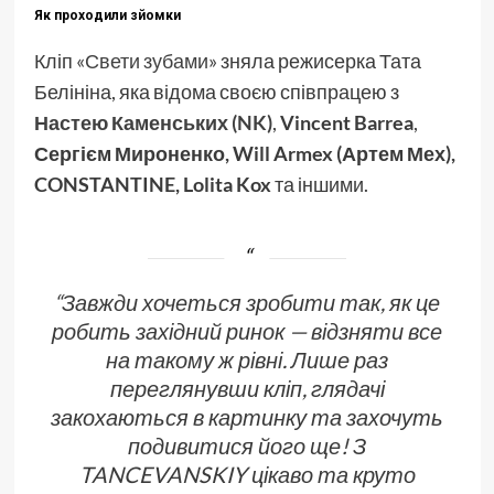
Як проходили зйомки
Кліп «
Свети зубами
» зняла режисерка Тата
Белініна, яка відома своєю співпрацею з
Настею Каменських (NK)
,
Vincent Barrea
,
Сергієм Мироненко, Will Armex (Артем Мех),
CONSTANTINE, Lolita Kox
та іншими.
“
Завжди хочеться зробити так, як це
робить західний ринок — відзняти все
на такому ж рівні. Лише раз
переглянувши кліп, глядачі
закохаються в картинку та захочуть
подивитися його ще! З
TANCEVANSKIY цікаво та круто