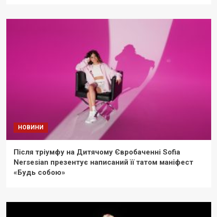
НОВИНИ
Після тріумфу на Дитячому Євробаченні Sofia
Nersesian презентує написаний її татом маніфест
«Будь собою»