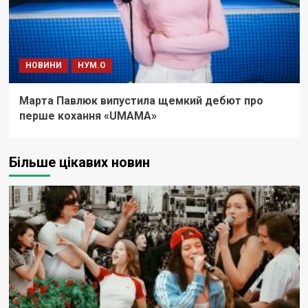
НОВИНИ
НУМ.О
Марта Павлюк випустила щемкий дебют про
перше кохання «UМАМА»
Більше цікавих новин