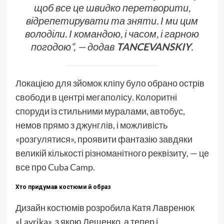
щоб все це швидко перетворити,
відрепетирувати та зняти. І ми цим
володіли. І командою, і часом, і гарною
погодою
“, — додав
TANCEVANSKIY
.
Локацією для зйомок кліпу було обрано острів
свободи в центрі мегаполісу. Колоритні
споруди із стильними муралами, автобус,
немов прямо з джунглів, і можливість
«розгулятися», проявити фантазію завдяки
великій кількості різноманітного реквізиту, — це
все про Cuba Camp.
Хто придумав костюми й образ
Дизайн костюмів розробила Катя Лавренюк
«Lavrika», з якою Лещенко, а тепер і