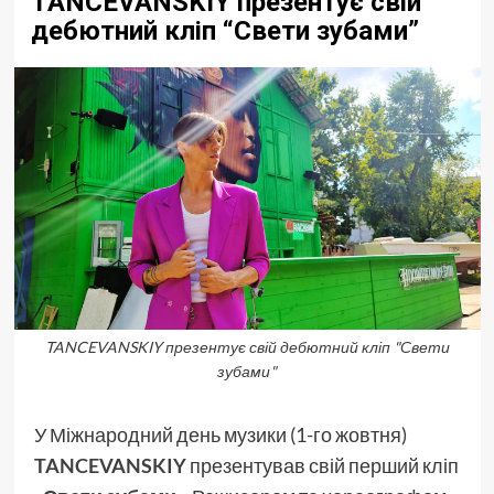
TANCEVANSKIY презентує свій
дебютний кліп “Свети зубами”
TANCEVANSKIY презентує свій дебютний кліп "Свети
зубами"
У Міжнародний день музики (1-го жовтня)
TANCEVANSKIY
презентував свій перший кліп