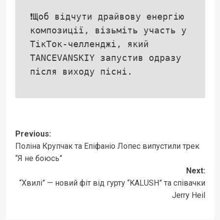
❗Щоб відчути драйвову енергію
композиції, візьміть участь у
ТікТок-челленджі, який
TANCEVANSKIY запустив одразу
після виходу пісні.
Post
Previous:
Поліна Крупчак та Епіфаніо Лопес випустили трек
navigation
“Я не боюсь”
Next:
“Хвилі” — новий фіт від гурту “KALUSH” та співачки
Jerry Heil