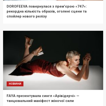
DOROFEEVA повернулася з прем’єрою «747»:
рекордна кількість образів, оголені сцени та
спойлер нового релізу
НОВИНИ
FAYA презентувала сингл «Арівідерчі» —
танцювальний маніфест жіночої сили