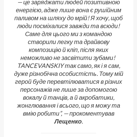
— це заряджати людей позитивною
енергією, адже лише вона є рушійним
паливом на шляху до мрій! Я хочу, щоб
люди посміхалися завжди та всюди!
Саме для цього ми з командою
створили легку та драйвову
композицію й кліп, після яких
неможливо не засвітити зубами!
TANCEVANSKIY так само, як і я сам,
дуже різнобічна особистість. Тому мій
герой буде перевтілюватися в різних
персонажів не лише за допомогою
вокалу й танців, а й акробатики,
жонглювання і всього, що я можу та
вмію робити”,
— прокоментував
Лещенко
.