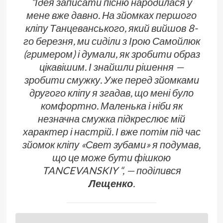
“Ідея записати пісню народилася у
мене вже давно. На зйомках першого
кліпу Танцеванського, який вийшов 8-
го березня, ми сиділи з Ірою Самойлюк
(гримером) і думали, як зробити образ
цікавішим. І знайшли рішення —
зробити смужку. Уже перед зйомками
другого кліпу я згадав, що мені було
комфортно. Маленька і ніби як
незначна смужка підкреслює мій
характер і настрій. І вже потім під час
зйомок кліпу «Свет зубами» я подумав,
що це може бути фішкою
TANCEVANSKIY
“, — поділився
Лещенко
.