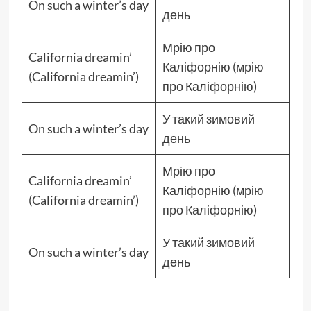
On such a winter’s day
день
Мрію про
California dreamin’
Каліфорнію (мрію
(California dreamin’)
про Каліфорнію)
У такий зимовий
On such a winter’s day
день
Мрію про
California dreamin’
Каліфорнію (мрію
(California dreamin’)
про Каліфорнію)
У такий зимовий
On such a winter’s day
день