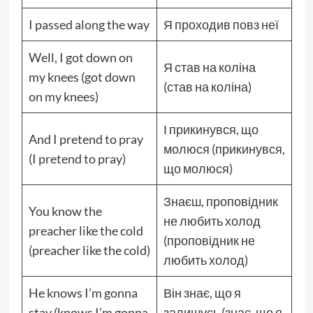
I passed along the way
Я проходив повз неї
Well, I got down on
Я став на коліна
my knees (got down
(став на коліна)
on my knees)
І прикинувся, що
And I pretend to pray
молюся (прикинувся,
(I pretend to pray)
що молюся)
Знаєш, проповідник
You know the
не любить холод
preacher like the cold
(проповідник не
(preacher like the cold)
любить холод)
He knows I’m gonna
Він знає, що я
stay (knows I’m gonna
залишусь (знає, що я