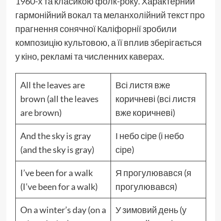
1960-х та класикою фолк-року. Характерний
гармонійний вокал та меланхолійний текст про
прагнення сонячної Каліфорнії зробили
композицію культовою, а її вплив зберігається
у кіно, рекламі та численних каверах.
All the leaves are
Всі листя вже
brown (all the leaves
коричневі (всі листя
are brown)
вже коричневі)
And the sky is gray
І небо сіре (і небо
(and the sky is gray)
сіре)
I’ve been for a walk
Я прогулювався (я
(I’ve been for a walk)
прогулювався)
On a winter’s day (on a
У зимовий день (у