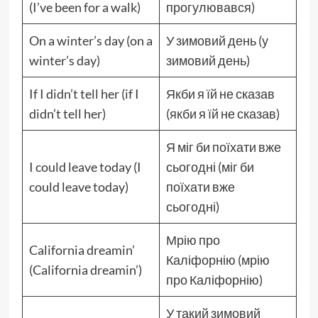
(I’ve been for a walk)
прогулювався)
On a winter’s day (on a
У зимовий день (у
winter’s day)
зимовий день)
If I didn’t tell her (if I
Якби я їй не сказав
didn’t tell her)
(якби я їй не сказав)
Я міг би поїхати вже
I could leave today (I
сьогодні (міг би
could leave today)
поїхати вже
сьогодні)
Мрію про
California dreamin’
Каліфорнію (мрію
(California dreamin’)
про Каліфорнію)
У такий зимовий