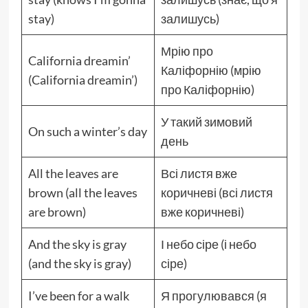
stay)
залишусь)
Мрію про
California dreamin’
Каліфорнію (мрію
(California dreamin’)
про Каліфорнію)
У такий зимовий
On such a winter’s day
день
All the leaves are
Всі листя вже
brown (all the leaves
коричневі (всі листя
are brown)
вже коричневі)
And the sky is gray
І небо сіре (і небо
(and the sky is gray)
сіре)
I’ve been for a walk
Я прогулювався (я