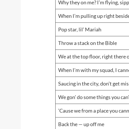
Why they on me? I’m flying, sip
When I’m pulling up right besid
Pop star, lil’ Mariah
Throw a stack on the Bible
We at the top floor, right there
When I’m with my squad, I cann
Saucing in the city, don’t get m
We gon’ do some things you can’
’Cause we from a place you cann
Back the — up off me