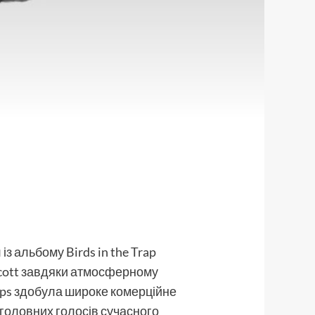
з альбому Birds in the Trap
 Scott завдяки атмосферному
mps здобула широке комерційне
з головних голосів сучасного