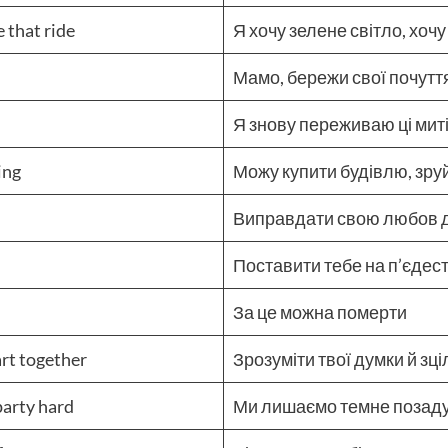
e that ride
Я хочу зелене світло, хоч
Мамо, бережи свої почутт
Я знову переживаю ці мит
ing
Можу купити будівлю, зруй
Виправдати свою любов д
Поставити тебе на п’єдес
За це можна померти
art together
Зрозуміти твої думки й зц
party hard
Ми лишаємо темне позаду 