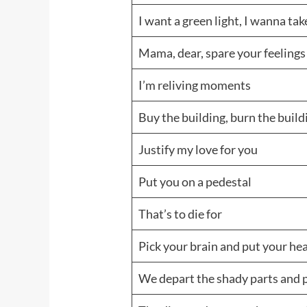
I want a green light, I wanna tak
Mama, dear, spare your feelings
I’m reliving moments
Buy the building, burn the build
Justify my love for you
Put you on a pedestal
That’s to die for
Pick your brain and put your he
We depart the shady parts and 