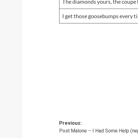
The diamonds yours, the coupe 
I get those goosebumps every t
Post
Previous:
Post Malone – I Had Some Help (п
navigation