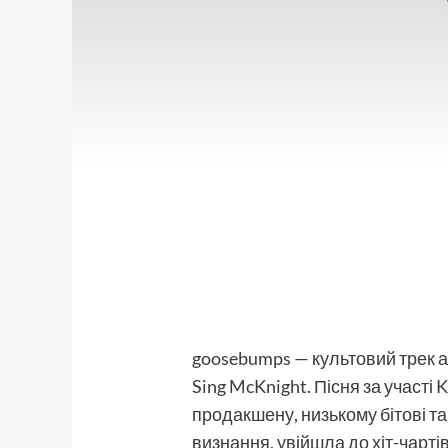
goosebumps — культовий трек ам
Sing McKnight. Пісня за участі
продакшену, низькому бітові т
визнання, увійшла до хіт-чартів