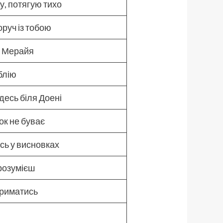
у, потягую тихо
руч із тобою
а Мерайя
блію
десь біля Доені
ок не буває
ись у висновках
зрозумієш
втриматись