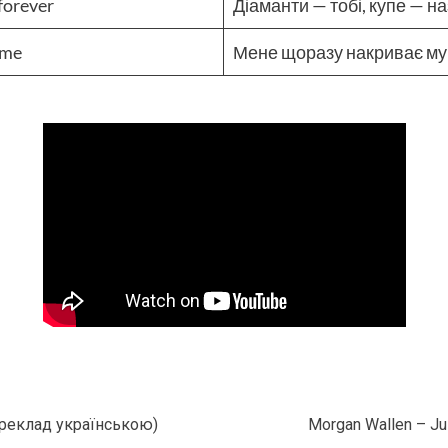
forever
Діаманти — тобі, купе — н
ime
Мене щоразу накриває м
ереклад українською)
Morgan Wallen – Ju