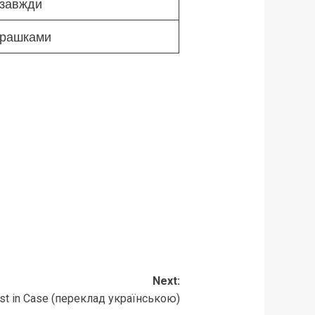
азавжди
урашками
Next:
st in Case (переклад українською)