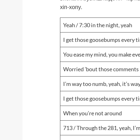
хіп-хопу.
Yeah / 7:30 in the night, yeah
I get those goosebumps every t
You ease my mind, you make ever
Worried ’bout those comments
I’m way too numb, yeah, it’s w
I get those goosebumps every ti
When you’re not around
713 / Through the 281, yeah, I’m