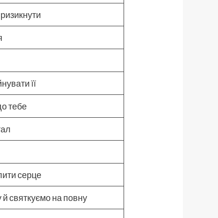
у ризикнути
я
і
нувати її
о тебе
тал
ілити серце
й святкуємо на повну