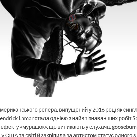
ериканського репера, випущений у 2016 році як сингл і
 Kendrick Lamar стала однією з найвпізнаваніших робіт
а ефекту «мурашок», що виникають у слухача. goosebu
 у США та світі й закріпила за артистом статус одного 