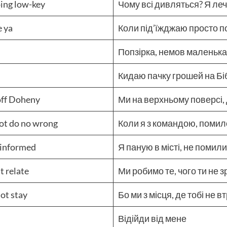
ping low-key
Чому всі дивляться? Я леч
e ya
Коли під’їжджаю просто по
Попзірка, немов маленьк
Кидаю пачку грошей на Бі
 off Doheny
Ми на верхньому поверсі, 
ot do no wrong
Коли я з командою, помил
isinformed
Я паную в місті, не помил
t relate
Ми робимо те, чого ти не 
ot stay
Бо ми з місця, де тобі не 
Відійди від мене