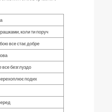
ра
рашками, коли ти поруч
обою все стає добре
лова
е все безглуздо
 перехоплює подих
перед