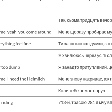
Так, сьома тридцять вечо
ime, yeah, you come around
Мене щоразу пробирає му
ything feel fine
Ти заспокоюєш думки, з т
Я хвилююсь через усі ті с
ay too dumb
Я занадто притуплений, ц
me, I need the Heimlich
Мене знову накриває, аж
Коли тебе немає поруч
 riding
713-й, трасою 281 я мчу в