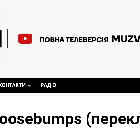
КОНТАКТИ
РАДІО
 goosebumps (перек