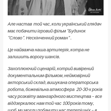
Але настав той час, коли український глядач
має побачити ігровий фільм “Будинок
“Слово”. Нескінченний роман” .
Це найважча наша артилерія, котра не
залишить ворогу шансів.
Захоплюючий сценарій, котрий вивірений
документальним фільмом, неймовірний
акторський склад, вишукана операторська
робота, божевільна атмосфера 20-30-х років
часу розквіту авангардного мистецтва
–
все
віддзеркалює нам той час 100 років тому,
щоб ми могли побачити нас теперішніх
–
в