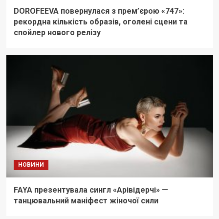
DOROFEEVA повернулася з прем’єрою «747»:
рекордна кількість образів, оголені сцени та
спойлер нового релізу
НОВИНИ
FAYA презентувала сингл «Арівідерчі» —
танцювальний маніфест жіночої сили