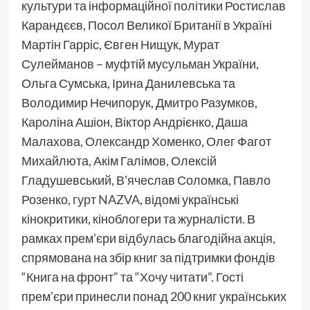
культури та інформаційної політики Ростислав
Карандєєв, Посол Великої Британії в Україні
Мартін Гарріс, Євген Нищук, Мурат
Сулейманов – муфтій мусульман України,
Ольга Сумська, Ірина Данилевська та
Володимир Нечипорук, Дмитро Разумков,
Кароліна Ашіон, Віктор Андрієнко, Даша
Малахова, Олександр Хоменко, Олег Фагот
Михайлюта, Акім Галімов, Олексій
Гладушевський, Вʼячеслав Соломка, Павло
Розенко,
гурт
NAZVA
, відомі українські
кінокритики, кіноблогери та журналісти. В
рамках прем’єри відбулась благодійна акція,
спрямована на збір книг за підтримки фондів
“Книга на фронт” та “Хочу читати”. Гості
премʼєри принесли понад 200 книг українських