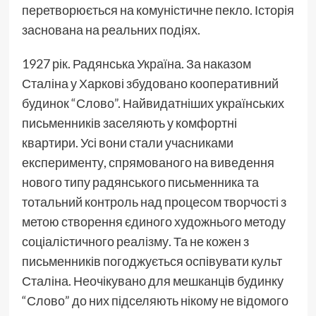
перетворюється на комуністичне пекло. Історія
заснована на реальних подіях.
1927 рік. Радянська Україна. За наказом
Сталіна у Харкові збудовано кооперативний
будинок “Слово”. Найвидатніших українських
письменників заселяють у комфортні
квартири. Усі вони стали учасниками
експерименту, спрямованого на виведення
нового типу радянського письменника та
тотальний контроль над процесом творчості з
метою створення єдиного художнього методу
соціалістичного реалізму. Та не кожен з
письменників погоджується оспівувати культ
Сталіна. Неочікувано для мешканців будинку
“Слово” до них підселяють нікому не відомого