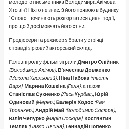
молодого письменника Володимира Акімова.
Хто він? Ніхто не знає. З його появою в будинку
“Слово” починають розгортатися дивні події,
про що й досі мовчать його стіни.
Продюсери та режисер зібрали у стрічці
справді зірковий акторський склад.
Головні ролі у фільмі зіграли
Дмитро Олійник
(Володимир Акімов)
,
В’ячеслав Довженко
(Микола Хвильовий)
,
Ніна Набока
(тьотя
Варя)
,
Марина Кошкіна
(Галя)
, а також
Станіслав Сукненко
(Лесь Курбас)
,
Юрій
Одинокий
(Мерер)
,
Валерія Ходос
(Рая
Троянкер)
,
Андрій Май
(Володимир Сосюра)
,
Юлія Чепурко
(Марія Сосюра)
,
Костянтин
Темляк
(Павло Тичина)
,
Геннадій Попенко