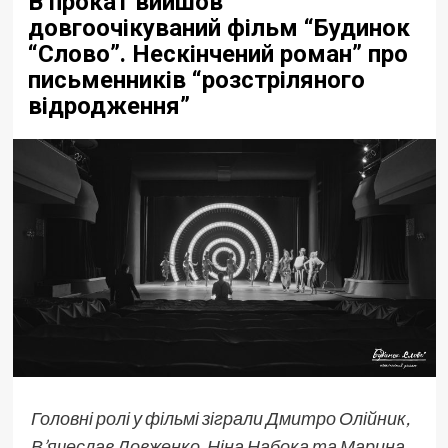
В прокат вийшов
довгоочікуваний фільм “Будинок
“Слово”. Нескінчений роман” про
письменників “розстріляного
відродження”
Головні ролі у фільмі зіграли Дмитро Олійник,
В’ячеслав Довженко, Ніна Набока та Марина