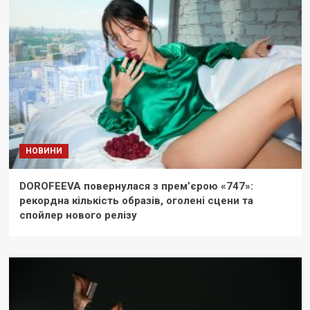
НОВИНИ
DOROFEEVA повернулася з прем’єрою «747»:
рекордна кількість образів, оголені сцени та
спойлер нового релізу