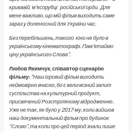
кривавій м’ясорубці російської орди. Для
мене важливо, що мій фільм виходить саме
зараз у доленосний для України час.
Без перебільшень, такого кіно не було в
українському кінематографі. Пам’ятаймо
ціну українського Слова”.
Любов Якимчук, співавтор сценарію
фільму:
“Наш ігровий фільм виходить
неймовірно вчасно, бо є величезний запит
суспільства на культурний продукт,
присвячений Розстріляному відродженню.
Уже не так, як було у 2017-му, коли вийшов
наш документальний фільм про будинок
“Слово”
, та коли про цей період знали лише