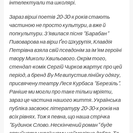
інтелектуали та школярі.
Зараз вірші поетів 20-30-х років стають
частиною не просто культури, а вже й
попкультури. З’явилася пісня “Барабан”
Пивоварова на вірш Ґео Шкурупія, Клавдія
Петрівна взяла свій псевдонім за ім’ям героїні
твору Миколи Хвильового. Окрім того,
стендап-комік Сергій Чирков жартує про цей
період, а бренд By Me випустив лінійку одягу,
присвячену театру Леся Курбаса “Березіль”.
Раніше ми могли про таке тільки мріяти,
зараз це частина нашого життя. Українська
публіка засвоює літературу 20-30-х років на
всіх рівнях. Тож я певна, що наша стрічка
“Будинок Слово. Нескінчений роман” буде