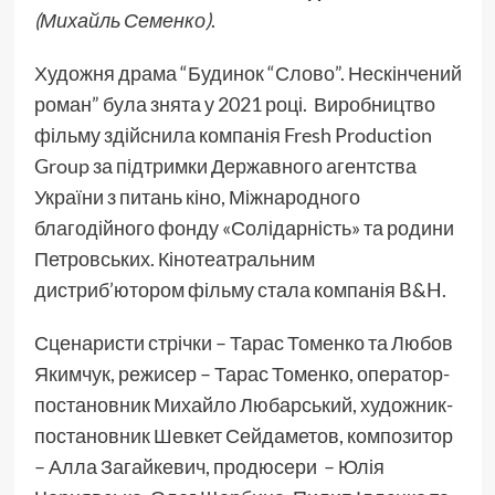
(Михайль Семенко)
.
Художня драма “Будинок “Слово”. Нескінчений
роман” була знята у 2021 році. Виробництво
фільму здійснила компанія Fresh Production
Group за підтримки Державного агентства
України з питань кіно, Міжнародного
благодійного фонду «Солідарність» та родини
Петровських. Кінотеатральним
дистриб’ютором фільму стала компанія B&H.
Сценаристи стрічки – Тарас Томенко та Любов
Якимчук, режисер – Тарас Томенко, оператор-
постановник Михайло Любарський, художник-
постановник Шевкет Сейдаметов, композитор
– Алла Загайкевич, продюсери – Юлія