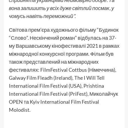
сприйнята українцями неймовірно добре. Та
вона залишить у всіх дуже світлий посмак, у
чомусь навіть переможний”.
Світова прем’єра художнього фільму “Будинок
“Слово”. Нескінчений роман” відбулась на 37-
му Варшавському кінофестивалі 2021 в рамках
міжнародної конкурсної програми. Фільм був
також представлений на міжнародних
фестивалях: FilmFestival Cottbus (Німеччина),
Galway Film Fleadh (Ireland), The I Will Tell
International Film Festival (USA), Prishtina
International Film Festival (PriFest), Миколайчук
OPEN та Kyiv International Film Festival
Molodist.