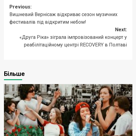
Post
Previous:
Вишневий Вернісаж відкриває сезон музичних
navigation
фестивалів під відкритим небом!
Next:
«Друга Ріка» зіграла імпровізований концерт у
реабілітаційному центрі RECOVERY в Полтаві
Більше