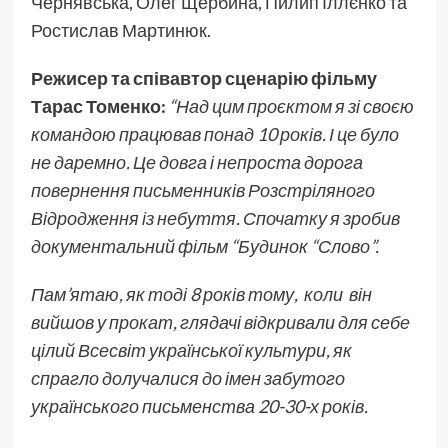
Чернявська, Олег Щербина, Пилип Іллєнко та
Ростислав Мартинюк.
Режисер та співавтор сценарію фільму
Тарас Томенко:
“Над цим проєктом я зі своєю
командою працював понад 10 років. І це було
не даремно. Це довга і непроста дорога
повернення письменників Розстріляного
Відродження із небуття. Спочатку я зробив
документальний фільм “Будинок “Слово”.
Пам’ятаю, як тоді 8 років тому, коли він
вийшов у прокат, глядачі відкривали для себе
цілий Всесвіт української культури, як
спрагло долучалися до імен забутого
українського письменства 20-30-х років.