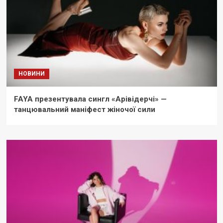
НОВИНИ
FAYA презентувала сингл «Арівідерчі» —
танцювальний маніфест жіночої сили