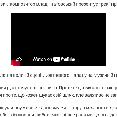
івак і композитор
Влад Гнатовський
презентує трек “Пр
ла на великій сцені Жовтневого Палацу на
Музичній 
й рух оточує нас постійно. Проте і в цьому хаосі є міс
дея про те, що кожен шукає свій шлях, але важливо не з
ошук сенсу у повсякденному житті, віру в кохання і відкр
бе, в існування любові, яка зцілює рани минулого і дар