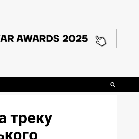
а треку
ького