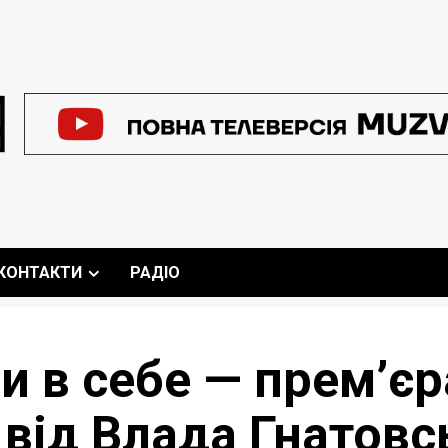
КОНТАКТИ
РАДІО
и в себе — прем’єр
 від Влада Гнатовс