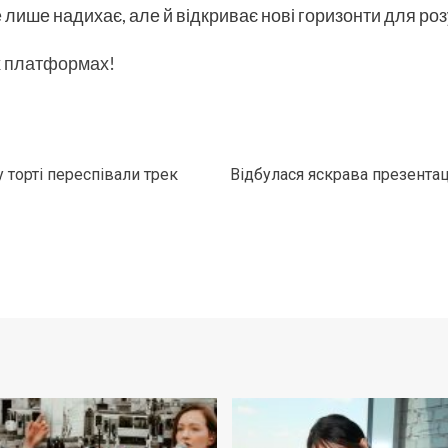
е лише надихає, але й відкриває нові горизонти для роз
х платформах!
 торті переспівали трек
Відбулася яскрава презентац