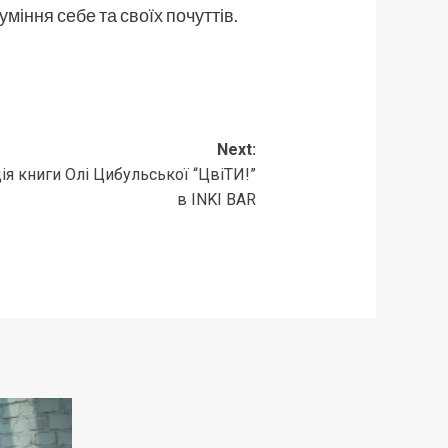
уміння себе та своїх почуттів.
Next:
ія книги Олі Цибульської “ЦвіТИ!”
в INKI BAR