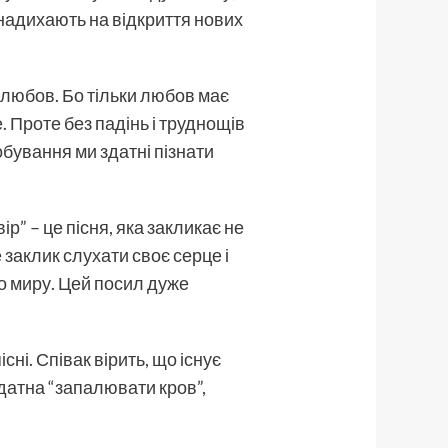
а надихають на відкриття нових
 любов. Бо тільки любов має
. Проте без падінь і труднощів
обування ми здатні пізнати
р” – це пісня, яка закликає не
е заклик слухати своє серце і
го миру. Цей посил дуже
ні. Співак вірить, що існує
здатна “запалювати кров”,