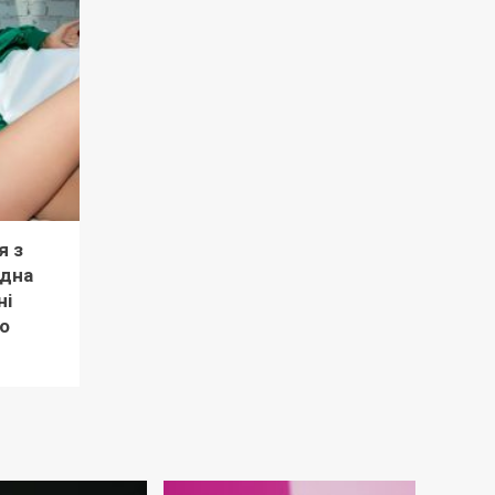
я з
рдна
ні
о