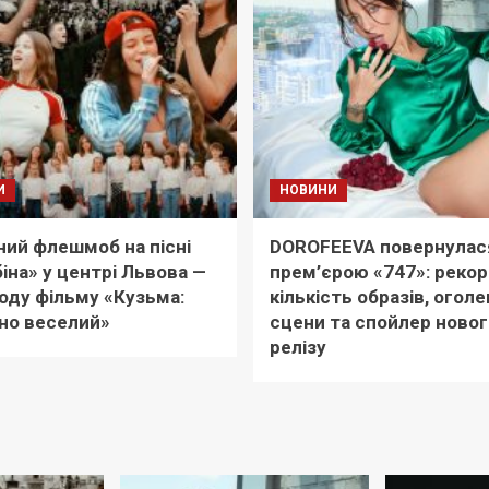
И
НОВИНИ
ий флешмоб на пісні
DOROFEEVA повернулас
іна» у центрі Львова —
прем’єрою «747»: реко
оду фільму «Кузьма:
кількість образів, оголе
но веселий»
сцени та спойлер новог
релізу