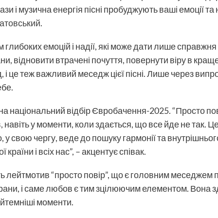
рази і музична енергія пісні пробуджують ваші емоції т
атовський
.
 глибоких емоцій і надії, які може дати лише справжня
ни, відновити втрачені почуття, повернути віру в краще
, і це теж важливий меседж цієї пісні. Лише через випр
ебе.
 на національний відбір Євробачення-2025. “Просто пові
, навіть у моменти, коли здається, що все йде не так. Ц
що, у свою чергу, веде до пошуку гармонії та внутрішньо
раїни і всіх нас”, – акцентує співак.
 лейтмотив “просто повір”, що є головним меседжем піс
 рани, і саме любов є тим зцілюючим елементом. Вона 
айтемніші моменти.