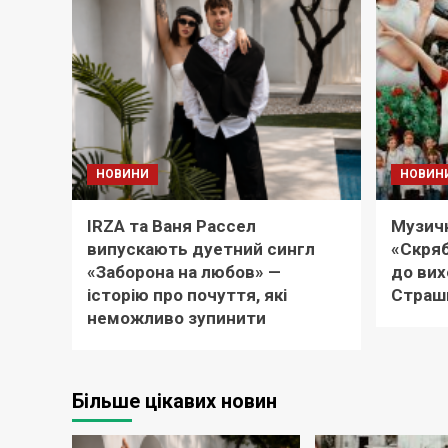
НОВИНИ
НОВИН
IRZA та Ваня Рассел
Музичн
випускають дуетний сингл
«Скряб
«Заборона на любов» —
до вих
історію про почуття, які
Страш
неможливо зупинити
Більше цікавих новин