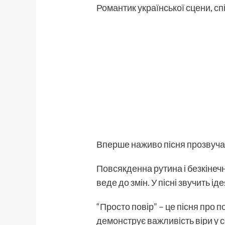
Романтик української сцени, сп
Вперше наживо пісня прозвуча
Повсякденна рутина і безкінечни
веде до змін. У пісні звучить і
“Просто повір” – це пісня про п
демонструє важливість віри у се