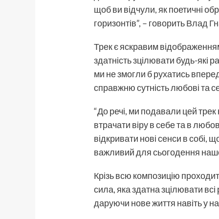
щоб ви відчули, як поетичні об
горизонтів”, – говорить
Влад Гн
Трек є яскравим відображенням
здатність зцілювати будь-які ра
ми не змогли б рухатись вперед
справжню сутність любові та с
“До речі, ми подавали цей трек
втрачати віру в себе та в любов
відкривати нові сенси в собі, 
важливий для сьогодення нашої к
Крізь всю композицію проходить
сила, яка здатна зцілювати всі
даруючи нове життя навіть у н