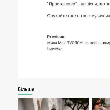
“Просто повір” – це пісня, що н
Слухайте трек на всіх
музични
Post
Previous:
Мила Моя: TVORCHI на весільному
navigation
Івасюка
Більше