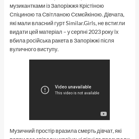
музикантками із Запоріжжя Крістіною
Спіциною та Світланою Сємєйкіною. Дівчата,
які мали власний гурт Similar.Girls, не встигли
видати цей матеріал – у серпні 2023 року їх
вбила російська ракета в Запоріжжі після
вуличного виступу.
Музичний простір вразила смерть дівчат, які