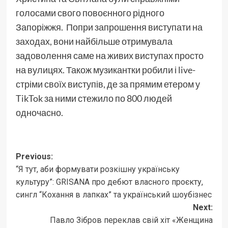
голосами свого повоєнного рідного
Запоріжжя. Попри запрошення виступати на
заходах, вони найбільше отримувала
задоволення саме на живих виступах просто
на вулицях. Також музикантки робили і live-
стріми своїх виступів, де за прямим етером у
TikTok за ними стежило по 800 людей
одночасно.
Post
Previous:
“Я тут, аби формувати розкішну українську
navigation
культуру”: GRISANA про дебют власного проєкту,
сингл “Кохання в лапках” та український шоубізнес
Next:
Павло Зібров переклав свій хіт «Женщина