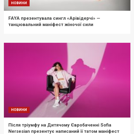
НОВИНИ
FAYA презентувала сингл «Арівідерчі» —
танцювальний маніфест жіночої сили
НОВИНИ
Після тріумфу на Дитячому Євробаченні Sofia
Nersesian презентує написаний її татом маніфест