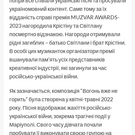
попри все співали українські пісні та просували
україномовний контент. Саме тому за їх
відданість справі премія MUZVAR AWARDS-
2023 нагородила Крістіну та Світлану
посмертно відзнакою. Нагороди отримували
рідні загиблих – батько Світлани і брат Крістіни.
В особі цих музиканток організатори премії
вшанували пам’ять усіх представників
креативної індустрії, які загинули за час
російсько-української війни.
Як зазначається, композиція “Вогонь вже не
горить” була створена у квітні-травні 2022
року. Пісня відображає жахіття російсько-
української війни, зокрема трагічні події у
Маріуполі. Свого часу дівчата почали
пробувати її виконувати своєю групою на