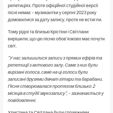
репетиціях. Проте офіційної студійної версії
пісні немає – музикантки у серпні 2023 року
домовилися за дату запису, проте не встигли.
Тому рідні та близькі Крістіни і Світлани
вирішили, що цю пісню обов’язково має почути
світ.
“У нас залишилися записи з прямих ефірів та
репетиції з актового залу. Саме з них були
вирізані голоса, саме на ці голоси були
записані друзями дівчат гітари та барабани.
Пісня створювалася протягом близько 2
місяців в студії звукозапису”, – зазначається у
повідомленні.
Христина та Світлана були справжніми