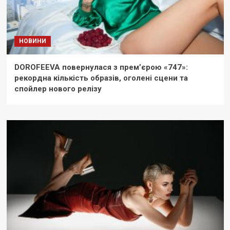
НОВИНИ
DOROFEEVA повернулася з прем’єрою «747»:
рекордна кількість образів, оголені сцени та
спойлер нового релізу