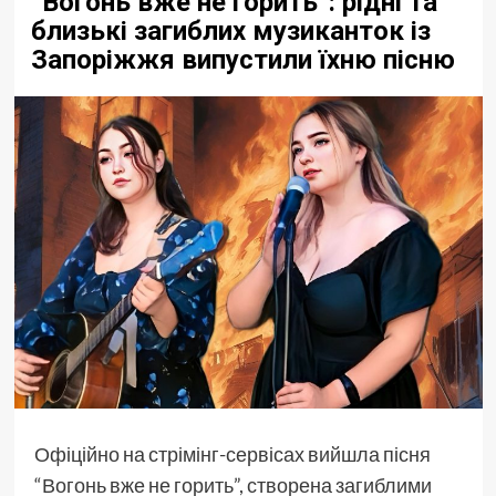
“Вогонь вже не горить”: рідні та
близькі загиблих музиканток із
Запоріжжя випустили їхню пісню
Офіційно на стрімінг-сервісах вийшла пісня
“Вогонь вже не горить”, створена загиблими