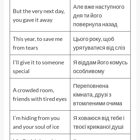
Але вже наступного
But the very next day,
дня ти його
you gave it away
повернула назад
This year, to save me
Цього року, щоб
from tears
урятуватися від сліз
I’ll give it to someone
Я віддам його комусь
special
особливому
Переповнена
A crowded room,
кімната, друзі з
friends with tired eyes
втомленими очима
I’m hiding from you
Я ховаюся від тебе і
and your soul of ice
твоєї крижаної душі