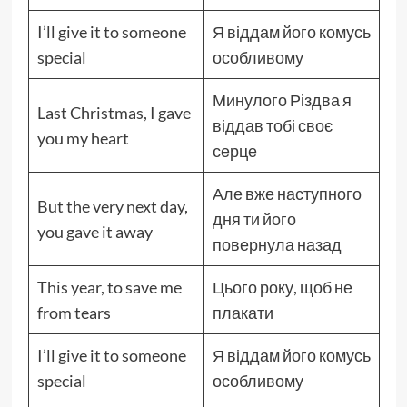
I’ll give it to someone
Я віддам його комусь
special
особливому
Минулого Різдва я
Last Christmas, I gave
віддав тобі своє
you my heart
серце
Але вже наступного
But the very next day,
дня ти його
you gave it away
повернула назад
This year, to save me
Цього року, щоб не
from tears
плакати
I’ll give it to someone
Я віддам його комусь
special
особливому