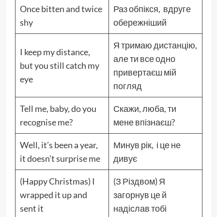
Once bitten and twice
Раз обпікся, вдруге
shy
обережніший
Я тримаю дистанцію,
I keep my distance,
але ти все одно
but you still catch my
привертаєш мій
eye
погляд
Tell me, baby, do you
Скажи, люба, ти
recognise me?
мене впізнаєш?
Well, it’s been a year,
Минув рік, і це не
it doesn’t surprise me
дивує
(Happy Christmas) I
(З Різдвом) Я
wrapped it up and
загорнув це й
sent it
надіслав тобі