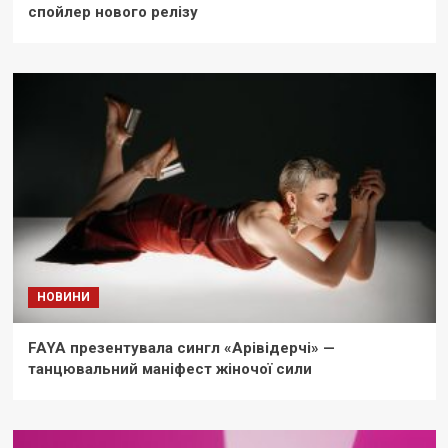
спойлер нового релізу
НОВИНИ
FAYA презентувала сингл «Арівідерчі» —
танцювальний маніфест жіночої сили