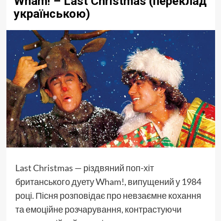
Wham! – Last Christmas (переклад
українською)
Last Christmas — різдвяний поп-хіт
британського дуету Wham!, випущений у 1984
році. Пісня розповідає про невзаємне кохання
та емоційне розчарування, контрастуючи