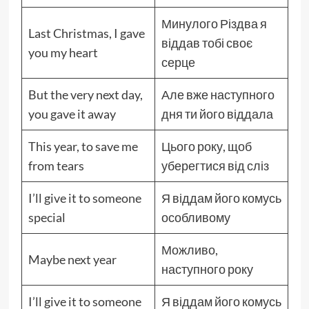
Минулого Різдва я
Last Christmas, I gave
віддав тобі своє
you my heart
серце
But the very next day,
Але вже наступного
you gave it away
дня ти його віддала
This year, to save me
Цього року, щоб
from tears
уберегтися від сліз
I’ll give it to someone
Я віддам його комусь
special
особливому
Можливо,
Maybe next year
наступного року
I’ll give it to someone
Я віддам його комусь