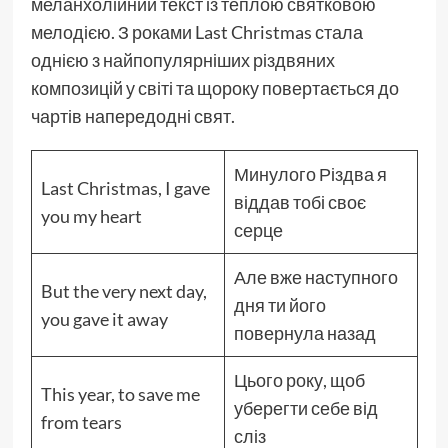
меланхолійний текст із теплою святковою
мелодією. З роками Last Christmas стала
однією з найпопулярніших різдвяних
композицій у світі та щороку повертається до
чартів напередодні свят.
Минулого Різдва я
Last Christmas, I gave
віддав тобі своє
you my heart
серце
Але вже наступного
But the very next day,
дня ти його
you gave it away
повернула назад
Цього року, щоб
This year, to save me
уберегти себе від
from tears
сліз