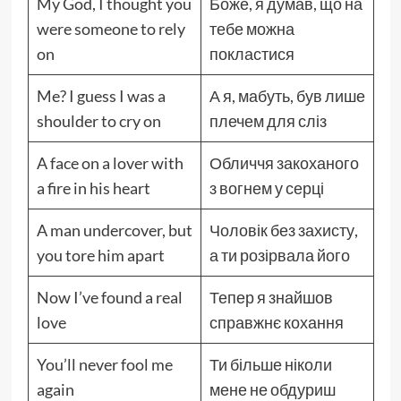
My God, I thought you
Боже, я думав, що на
were someone to rely
тебе можна
on
покластися
Me? I guess I was a
А я, мабуть, був лише
shoulder to cry on
плечем для сліз
A face on a lover with
Обличчя закоханого
a fire in his heart
з вогнем у серці
A man undercover, but
Чоловік без захисту,
you tore him apart
а ти розірвала його
Now I’ve found a real
Тепер я знайшов
love
справжнє кохання
You’ll never fool me
Ти більше ніколи
again
мене не обдуриш