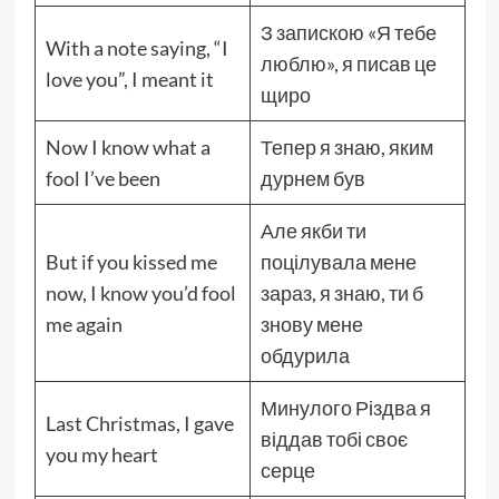
З запискою «Я тебе
With a note saying, “I
люблю», я писав це
love you”, I meant it
щиро
Now I know what a
Тепер я знаю, яким
fool I’ve been
дурнем був
Але якби ти
But if you kissed me
поцілувала мене
now, I know you’d fool
зараз, я знаю, ти б
me again
знову мене
обдурила
Минулого Різдва я
Last Christmas, I gave
віддав тобі своє
you my heart
серце