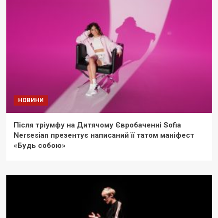
НОВИНИ
Після тріумфу на Дитячому Євробаченні Sofia
Nersesian презентує написаний її татом маніфест
«Будь собою»