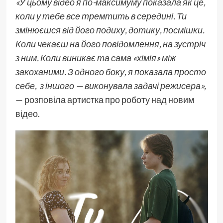
«У цьому відео я по-максимуму показала як це,
коли у тебе все тремтить в середині. Ти
змінюєшся від його подиху, дотику, посмішки.
Коли чекаєш на його повідомлення, на зустріч
з ним. Коли виникає та сама «хімія» між
закоханими. З одного боку, я показала просто
себе, з іншого — виконувала задачі режисера»,
— розповіла артистка про роботу над новим
відео.