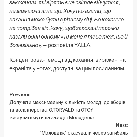
закоханим, які вірять в це світле відчуття,
незважаючи ні на що. Хочу показати, що
кохання може бути в різному віці. Бо коханню
не потрібен вік. Хочу, щоб закохані парочки
казали один одному «Ти мене я тебе теж, ще й
божевільно»,
— розповіла YALLA.
Концентровані емоції від кохання, виражені на
екрані та у нотах, доступні за цим посиланням.
Post
Previous:
Долучати максимальну кількість молоді до зборів
navigation
та волонтерства: O.TORVALD та OTOY
виступатимуть на заході «Молодвіж»
Next:
“Молодвіж” скасували через загибель