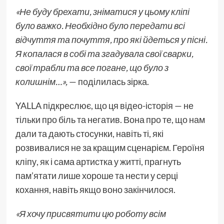
«Не буду брехати, зніматися у цьому кліпі
було важко. Необхідно було передати всі
відчуття та почуття, про які йдеться у пісні.
Я копалася в собі та згадувала свої сварки,
свої трабли та все погане, що було з
колишнім…»,
— поділилась зірка.
YALLA підкреслює, що ця відео-історія — не
тільки про біль та негатив. Вона про те, що нам
дали та дають стосунки, навіть ті, які
розвивалися не за кращим сценарієм. Героїня
кліпу, як і сама артистка у житті, прагнуть
пам’ятати лише хороше та нести у серці
кохання, навіть якщо воно закінчилося.
«Я хочу присвятити цю роботу всім