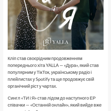
Кліп став своєрідним продовженням
попереднього хіта YALLA — «Дура», який став
популярним у ТікТок, українському радіо і
плейлистах у Spotify та ще продовжує свій
органічний ріст у чартах.
Сингл «ТИ і Я» став лідом до наступного ЕР
співачки — «Останній онлайн», який вийде вже