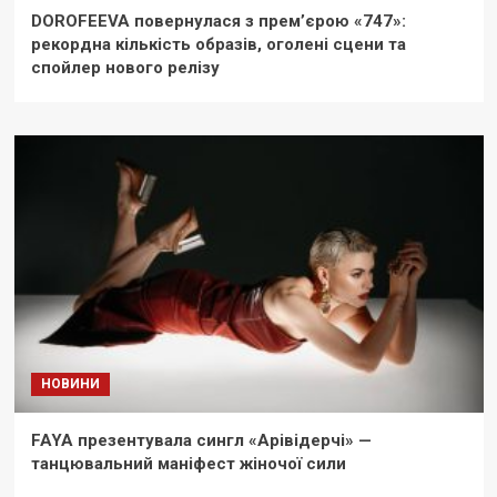
DOROFEEVA повернулася з прем’єрою «747»:
рекордна кількість образів, оголені сцени та
спойлер нового релізу
НОВИНИ
FAYA презентувала сингл «Арівідерчі» —
танцювальний маніфест жіночої сили