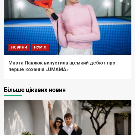
НОВИНИ
НУМ.О
Марта Павлюк випустила щемкий дебют про
перше кохання «UМАМА»
Більше цікавих новин