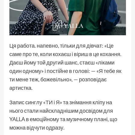
Ця работа. напевно, тільки для дівчат: «Це
саме про те, коли кохаєш і віриш в це кохання.
Даєш йому той другий шанс, стаєш «ліками
один одному» і постійне в голові: — «Я тебе як
ти мене теж, божевільно», — розповідає
артистка.
Запис синглу «ТИ і Я» та знімання кліпу на
нього стали найскладнішим досвідом для
YALLA в емоційному та музичному плані, що
можна відчути одразу.