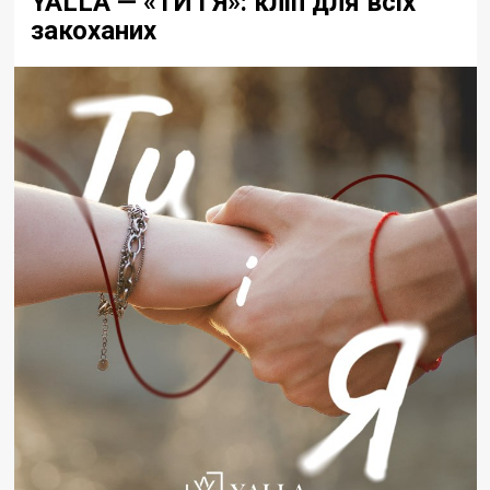
YALLA — «ТИ і Я»: кліп для всіх
закоханих