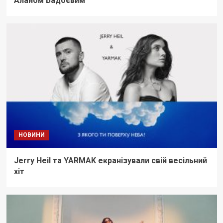
Аланом Бадоєвим
НОВИНИ
Jerry Heil та YARMAK екранізували свій весільний
хіт