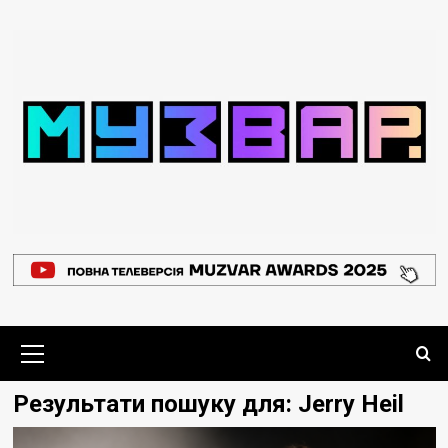
Перейти
до
вмісту
Основне
меню
Результати пошуку для:
Jerry Heil