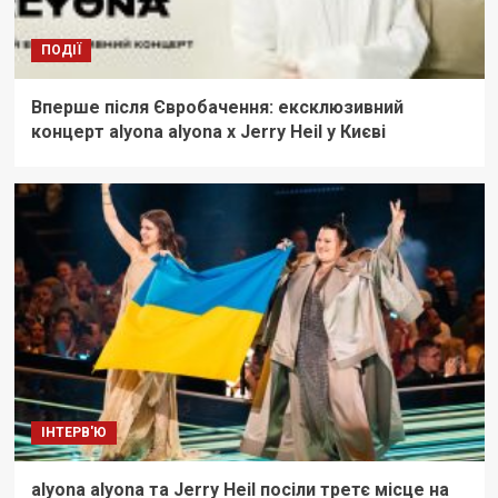
ПОДІЇ
Вперше після Євробачення: ексклюзивний
концерт alyona alyona x Jerry Heil у Києві
ІНТЕРВ'Ю
alyona alyona та Jerry Heil посіли третє місце на