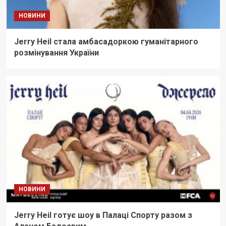
НОВИНИ
Jerry Heil стала aмбасадоркою гуманітарного
розмінування України
НОВИНИ
Jerry Heil готує шоу в Палаці Спорту разом з