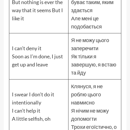
But nothing is ever the
буває таким, яким
way that it seems But I
здається
like it
Але мені це
подобається
Я не можу цього
I can’t deny it
заперечити
Soon as I’m done, I just
Як тільки я
get up and leave
завершую, я встаю
та йду
Клянуся, я не
I swear I don’t do it
роблю цього
intentionally
навмисно
I can’t help it
Я нічим не можу
A little selfish, oh
допомогти
Трохи егоїстично, о