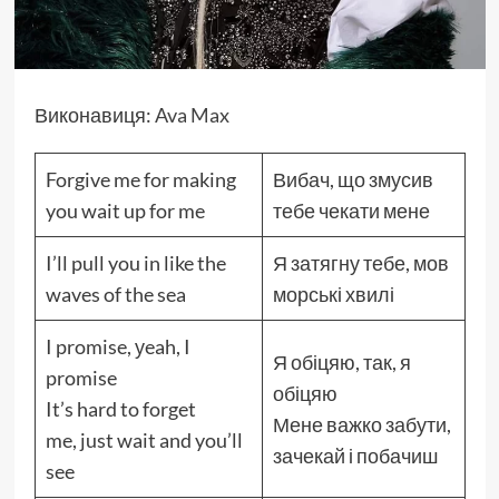
Виконавиця:
Ava Max
Forgive me for making
Вибач, що змусив
you wait up for me
тебе чекати мене
I’ll pull you in like the
Я затягну тебе, мов
waves of the sea
морські хвилі
I promise, уeah, I
Я обіцяю, так, я
promise
обіцяю
It’s hard to forget
Мене важко забути,
me, just wait and you’ll
зачекай і побачиш
see