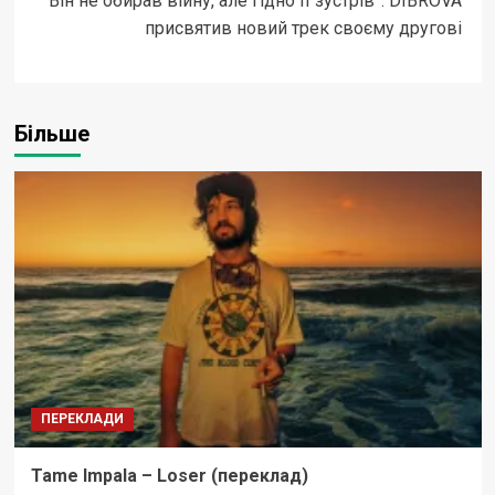
“Він не обирав війну, але гідно її зустрів”: DIBROVA
присвятив новий трек своєму другові
Більше
ПЕРЕКЛАДИ
Tame Impala – Loser (переклад)