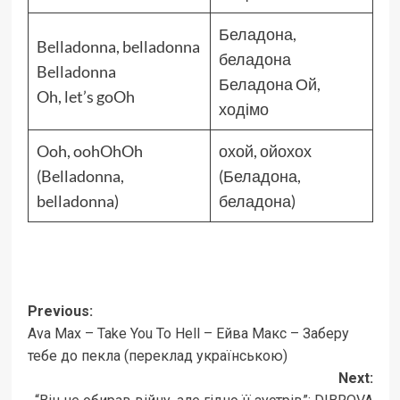
Беладона,
Belladonna, belladonna
беладона
Belladonna
Беладона Ой,
Oh, let’s goOh
ходімо
Ooh, oohOhOh
охой, ойохох
(Belladonna,
(Беладона,
belladonna)
беладона)
Post
Previous:
Ava Max – Take You To Hell – Ейва Макс – Заберу
navigation
тебе до пекла (переклад українською)
Next: