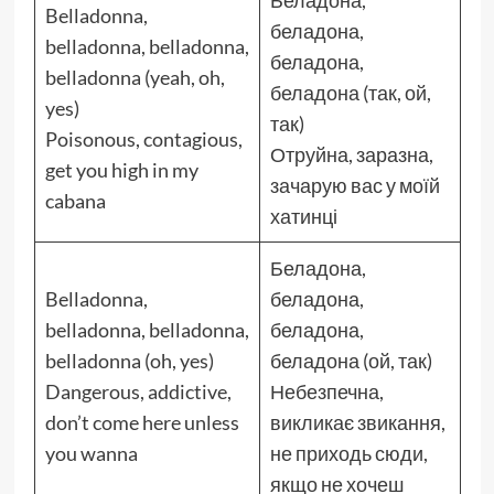
Беладона,
Belladonna,
беладона,
belladonna, belladonna,
беладона,
belladonna (yeah, oh,
беладона (так, ой,
yes)
так)
Poisonous, contagious,
Отруйна, заразна,
get you high in my
зачарую вас у моїй
cabana
хатинці
Беладона,
Belladonna,
беладона,
belladonna, belladonna,
беладона,
belladonna (oh, yes)
беладона (ой, так)
Dangerous, addictive,
Небезпечна,
don’t come here unless
викликає звикання,
you wanna
не приходь сюди,
якщо не хочеш