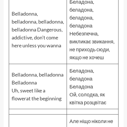
Беладона,
беладона,
Belladonna,
беладона,
belladonna, belladonna,
беладона
belladonna Dangerous,
Небезпечна,
addictive, don’t come
викликає звикання,
here unless you wanna
не приходь сюди,
якщо не хочеш
Беладона,
Belladonna, belladonna
беладона
Belladonna
Беладона
Uh, sweet like a
Ой, солодка, як
flowerat the beginning
квітка розцвітає
Але ніщо ніколи не