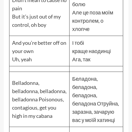
Didn’t mean to cause no
болю
pain
Але це поза моїм
But it’s just out of my
контролем, о
control, oh boy
хлопче
And you’re better off on
І тобі
your own
краще наодинці
Uh, yeah
Ага, так
Беладона,
Belladonna,
беладона,
belladonna, belladonna,
беладона,
belladonna Poisonous,
беладона Отруйна,
contagious, get you
заразна, зачарую
high in my cabana
вас у моїй хатинці