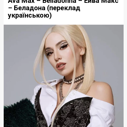
Ava Max – Belladonna – Ейва Макс
– Беладона (переклад
українською)