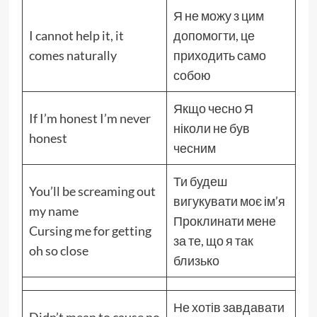
Я не можу з цим
I cannot help it, it
допомогти, це
comes naturally
приходить само
собою
Якщо чесно Я
If I’m honest I’m never
ніколи не був
honest
чесним
Ти будеш
You’ll be screaming out
вигукувати моє ім’я
my name
Проклинати мене
Cursing me for getting
за те, що я так
oh so close
близько
Не хотів завдавати