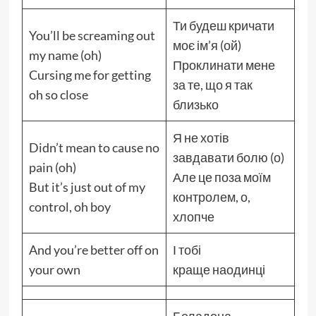
Ти будеш кричати
You’ll be screaming out
моє ім’я (ой)
my name (oh)
Проклинати мене
Cursing me for getting
за те, що я так
oh so close
близько
Я не хотів
Didn’t mean to cause no
завдавати болю (о)
pain (oh)
Але це поза моїм
But it’s just out of my
контролем, о,
control, oh boy
хлопче
And you’re better off on
І тобі
your own
краще наодинці