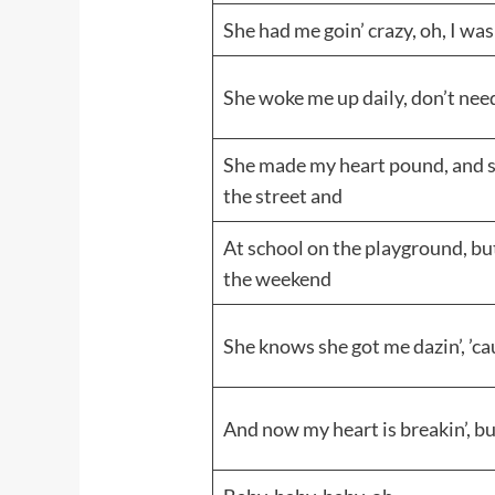
She had me goin’ crazy, oh, I wa
She woke me up daily, don’t nee
She made my heart pound, and sk
the street and
At school on the playground, but
the weekend
She knows she got me dazin’, ’c
And now my heart is breakin’, but