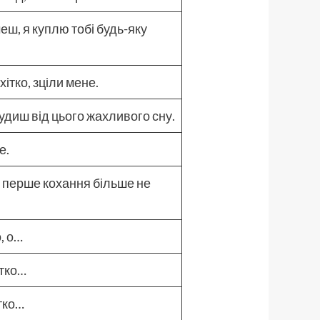
еш, я куплю тобі будь-яку
ітко, зціли мене.
удиш від цього жахливого сну.
е.
є перше кохання більше не
о, о…
ітко…
ітко…