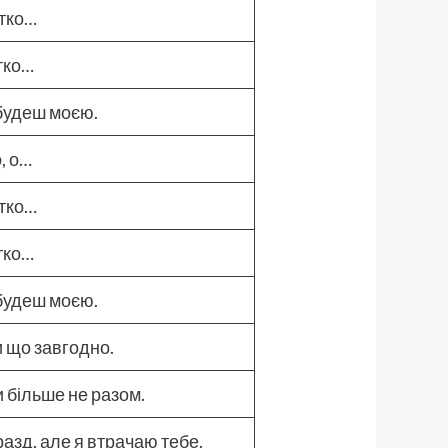
ітко…
ітко…
будеш моєю.
о, о…
ітко…
ітко…
 будеш моєю.
и що завгодно.
и більше не разом.
разд, але я втрачаю тебе.