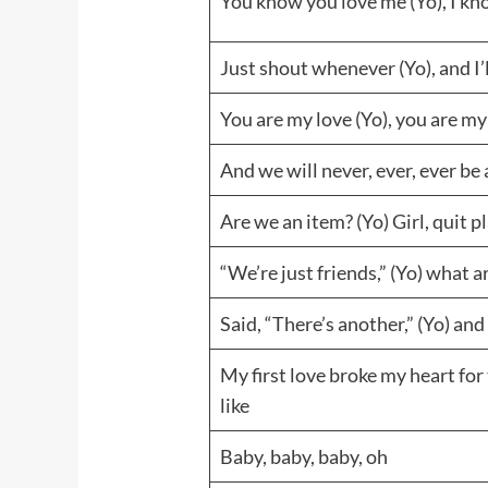
You know you love me (Yo), I kn
Just shout whenever (Yo), and I’l
You are my love (Yo), you are my
And we will never, ever, ever be
Are we an item? (Yo) Girl, quit pl
“We’re just friends,” (Yo) what a
Said, “There’s another,” (Yo) and
My first love broke my heart for 
like
Baby, baby, baby, oh