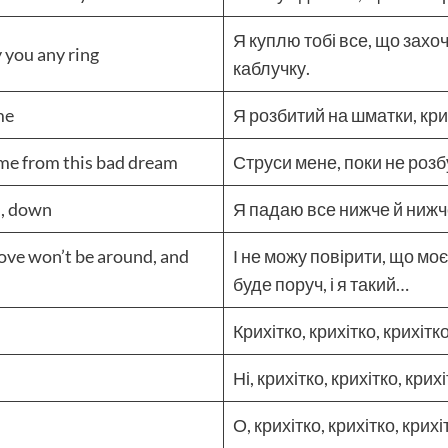
Я куплю тобі все, що захоч
uy you any ring
каблучку.
me
Я розбитий на шматки, крих
 me from this bad dream
Струси мене, поки не розб
n, down
Я падаю все нижче й нижч
 love won’t be around, and
І не можу повірити, що мо
буде поруч, і я такий…
Крихітко, крихітко, крихітк
Ні, крихітко, крихітко, крих
О, крихітко, крихітко, крих