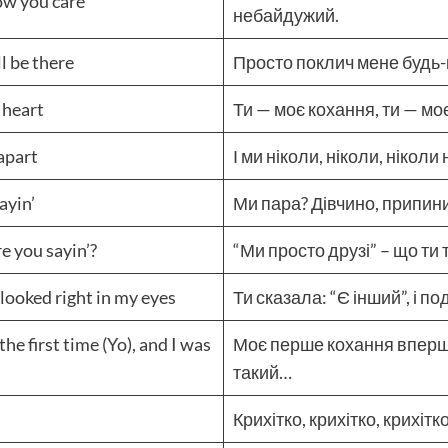
ow you care
небайдужий.
l be there
Просто поклич мене будь-ко
 heart
Ти — моє кохання, ти — мо
 apart
І ми ніколи, ніколи, нікол
ayin’
Ми пара? Дівчино, припини
re you sayin’?
“Ми просто друзі” – що ти
 looked right in my eyes
Ти сказала: “Є інший”, і п
the first time (Yo), and I was
Моє перше кохання вперше 
такий…
Крихітко, крихітко, крихітк