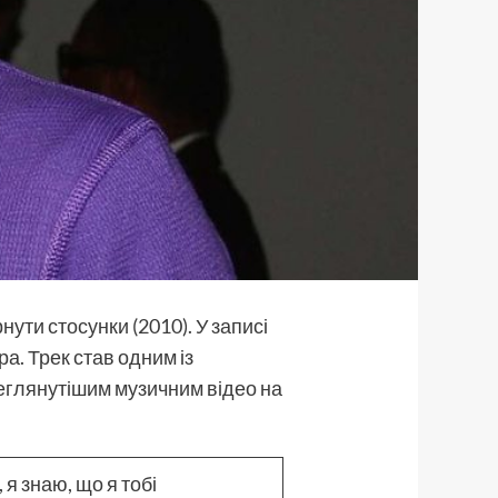
ути стосунки (2010). У записі
ра. Трек став одним із
ереглянутішим музичним відео на
 я знаю, що я тобі