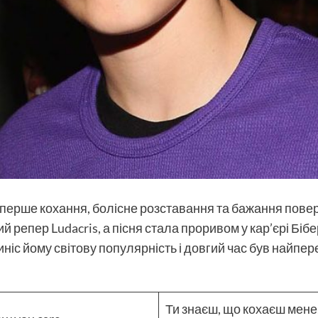
перше кохання, болісне розставання та бажання поверн
ий репер
Ludacris
, а пісня стала проривом у кар’єрі Бібе
риніс йому світову популярність і довгий час був найп
Ти знаєш, що кохаєш мене,