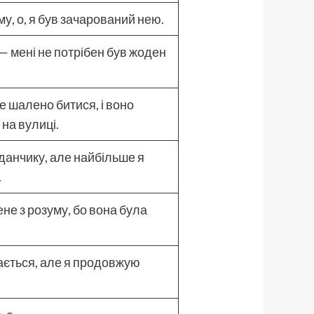
у, о, я був зачарований нею.
 мені не потрібен був жоден
 шалено битися, і воно
 на вулиці.
йданчику, але найбільше я
.
не з розуму, бо вона була
ається, але я продовжую