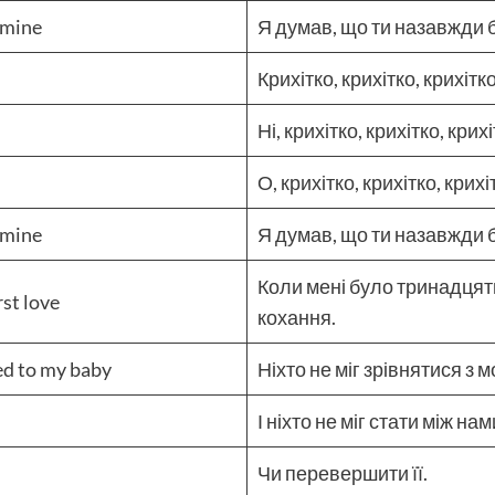
 mine
Я думав, що ти назавжди 
Крихітко, крихітко, крихітк
Ні, крихітко, крихітко, крих
О, крихітко, крихітко, крих
 mine
Я думав, що ти назавжди 
Коли мені було тринадцят
rst love
кохання.
d to my baby
Ніхто не міг зрівнятися з
І ніхто не міг стати між на
Чи перевершити її.