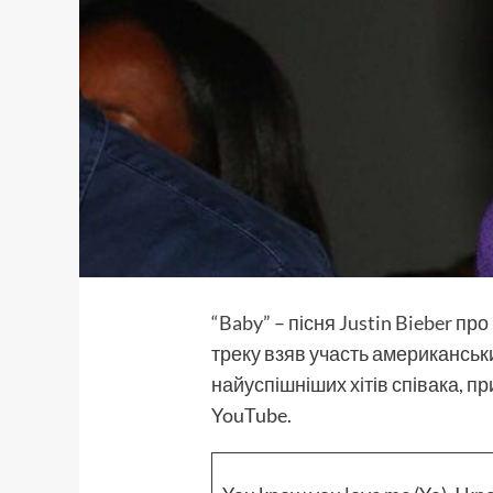
“Baby”
– пісня
Justin Bieber
про 
треку взяв участь американськ
найуспішніших хітів співака, п
YouTube.