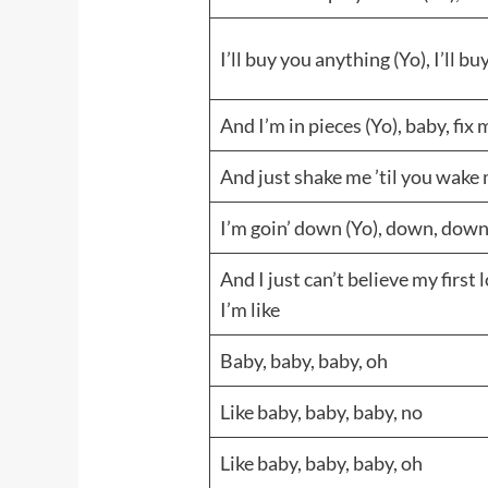
I’ll buy you anything (Yo), I’ll b
And I’m in pieces (Yo), baby, fix 
And just shake me ’til you wake
I’m goin’ down (Yo), down, dow
And I just can’t believe my first
I’m like
Baby, baby, baby, oh
Like baby, baby, baby, no
Like baby, baby, baby, oh