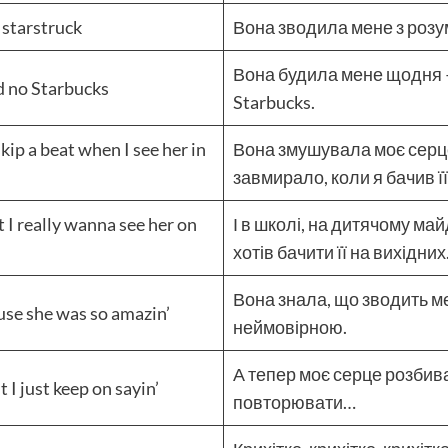
s starstruck
Вона зводила мене з розум
Вона будила мене щодня —
d no Starbucks
Starbucks.
ip a beat when I see her in
Вона змушувала моє серце
завмирало, коли я бачив її
 I really wanna see her on
І в школі, на дитячому ма
хотів бачити її на вихідних
Вона знала, що зводить ме
ause she was so amazin’
неймовірною.
А тепер моє серце розбив
 I just keep on sayin’
повторювати…