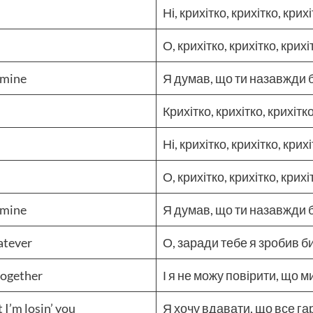
Ні, крихітко, крихітко, крих
О, крихітко, крихітко, крих
 mine
Я думав, що ти назавжди 
Крихітко, крихітко, крихітк
Ні, крихітко, крихітко, крих
О, крихітко, крихітко, крих
 mine
Я думав, що ти назавжди
atever
О, заради тебе я зробив б
 together
І я не можу повірити, що м
 I’m losin’ you
Я хочу вдавати, що все га