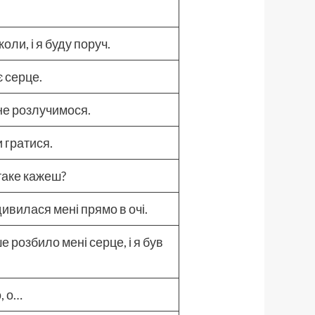
ли, і я буду поруч.
є серце.
и не розлучимося.
 гратися.
 таке кажеш?
одивилася мені прямо в очі.
розбило мені серце, і я був
о, о…