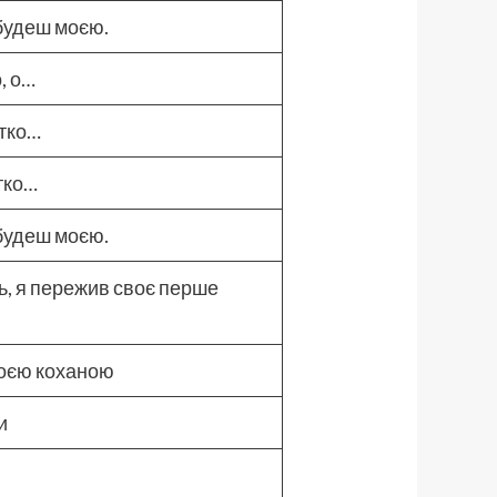
будеш моєю.
о, о…
ітко…
ітко…
будеш моєю.
ь, я пережив своє перше
 моєю коханою
ми