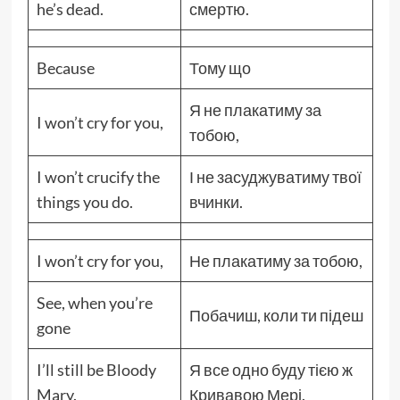
he’s dead.
смертю.
Because
Тому що
Я не плакатиму за
I won’t cry for you,
тобою,
I won’t crucify the
І не засуджуватиму твої
things you do.
вчинки.
I won’t cry for you,
Не плакатиму за тобою,
See, when you’re
Побачиш, коли ти підеш
gone
I’ll still be Bloody
Я все одно буду тією ж
Mary.
Кривавою Мері.