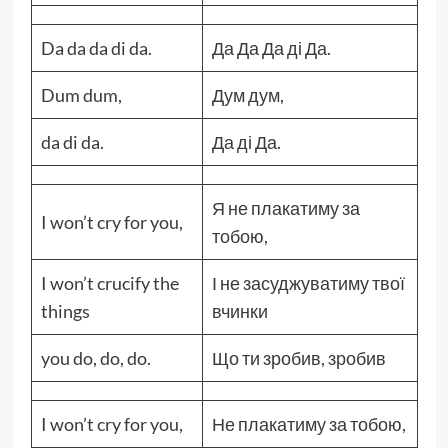
Da da da di da.
Да Да Да ді Да.
Dum dum,
Дум дум,
da di da.
Да ді Да.
Я не плакатиму за
I won’t cry for you,
тобою,
I won’t crucify the
І не засуджуватиму твої
things
вчинки
you do, do, do.
Що ти зробив, зробив
I won’t cry for you,
Не плакатиму за тобою,