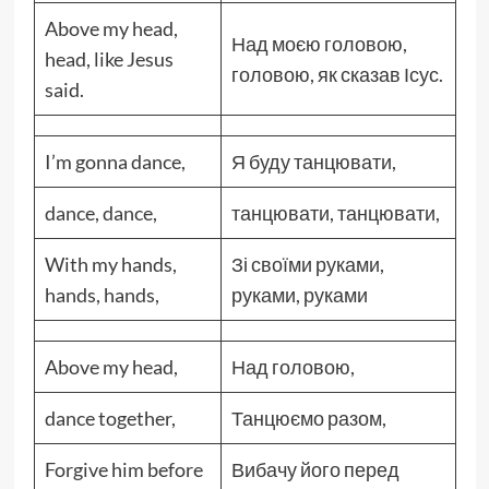
Above my head,
Над моєю головою,
head, like Jesus
головою, як сказав Ісус.
said.
I’m gonna dance,
Я буду танцювати,
dance, dance,
танцювати, танцювати,
With my hands,
Зі своїми руками,
hands, hands,
руками, руками
Above my head,
Над головою,
dance together,
Танцюємо разом,
Forgive him before
Вибачу його перед