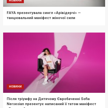
НОВИНИ
FAYA презентувала сингл «Арівідерчі» —
танцювальний маніфест жіночої сили
НОВИНИ
Після тріумфу на Дитячому Євробаченні Sofia
Nersesian презентує написаний її татом маніфест