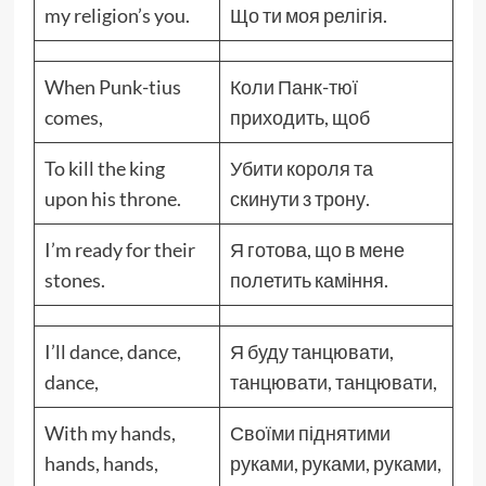
my religion’s you.
Що ти моя релігія.
When Punk-tius
Коли Панк-тюї
comes,
приходить, щоб
To kill the king
Убити короля та
upon his throne.
скинути з трону.
I’m ready for their
Я готова, що в мене
stones.
полетить каміння.
I’ll dance, dance,
Я буду танцювати,
dance,
танцювати, танцювати,
With my hands,
Своїми піднятими
hands, hands,
руками, руками, руками,