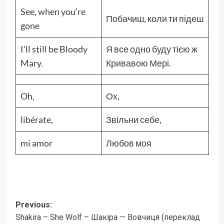
See, when you’re
Побачиш, коли ти підеш
gone
I’ll still be Bloody
Я все одно буду тією ж
Mary.
Кривавою Мері.
Oh,
Ох,
libérate,
Звільни себе,
mi amor
Любов моя
Post
Previous:
Shakira – She Wolf – Шакіра — Вовчиця (переклад
navigation