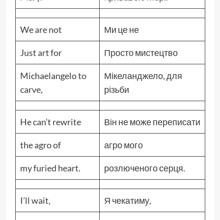
We are not
Ми це не
Just art for
Просто мистецтво
Michaelangelo to
Мікеланджело, для
carve,
різьби
He can’t rewrite
Він не може переписати
the agro of
агро мого
my furied heart.
розлюченого серця.
I’ll wait,
Я чекатиму,