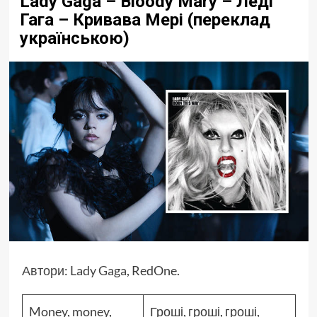
Lady Gaga – Bloody Mary – Леді
Гага – Кривава Мері (переклад
українською)
Автори
:
Lady Gaga
, RedOne.
Money, money,
Гроші, гроші, гроші,