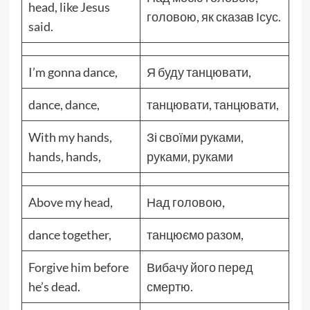
head, like Jesus
головою, як сказав Ісус.
said.
I’m gonna dance,
Я буду танцювати,
dance, dance,
танцювати, танцювати,
With my hands,
Зі своїми руками,
hands, hands,
руками, руками
Above my head,
Над головою,
dance together,
танцюємо разом,
Forgive him before
Вибачу його перед
he’s dead.
смертю.