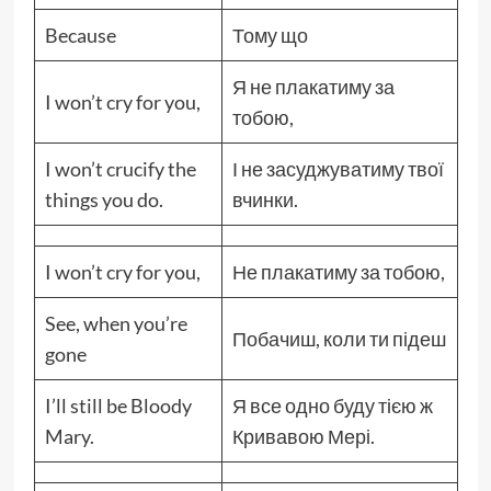
Because
Тому що
Я не плакатиму за
I won’t cry for you,
тобою,
I won’t crucify the
І не засуджуватиму твої
things you do.
вчинки.
I won’t cry for you,
Не плакатиму за тобою,
See, when you’re
Побачиш, коли ти підеш
gone
I’ll still be Bloody
Я все одно буду тією ж
Mary.
Кривавою Мері.