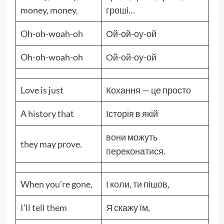
money, money,
гроші…
Oh-oh-woah-oh
Ой-ой-оу-ой
Oh-oh-woah-oh
Ой-ой-оу-ой
Love is just
Кохання — це просто
A history that
Історія в якій
вони можуть
they may prove.
переконатися.
When you’re gone,
І коли, ти пішов,
I’ll tell them
Я скажу їм,