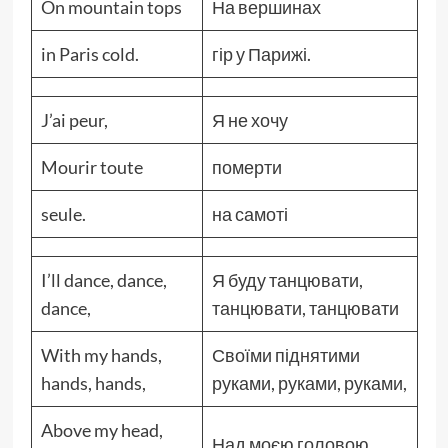
On mountain tops
На вершинах
in Paris cold.
гір у Парижі.
J’ai peur,
Я не хочу
Mourir toute
померти
seule.
на самоті
I’ll dance, dance,
Я буду танцювати,
dance,
танцювати, танцювати
With my hands,
Своїми піднятими
hands, hands,
руками, руками, руками,
Above my head,
Над моєю головою,