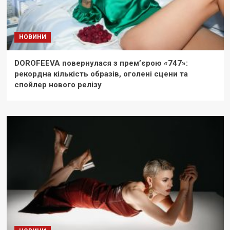
НОВИНИ
DOROFEEVA повернулася з прем’єрою «747»:
рекордна кількість образів, оголені сцени та
спойлер нового релізу