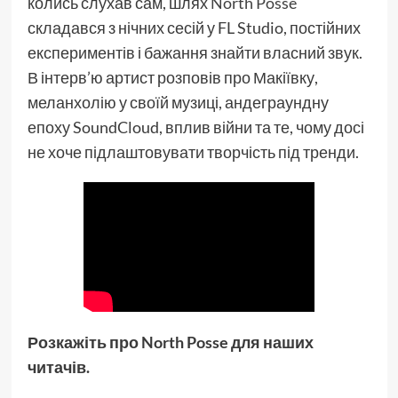
колись слухав сам, шлях
North Posse
складався з нічних сесій у FL Studio, постійних
експериментів і бажання знайти власний звук.
В інтерв’ю артист розповів про Макіївку,
меланхолію у своїй музиці, андеграундну
епоху SoundCloud, вплив війни та те, чому досі
не хоче підлаштовувати творчість під тренди.
Розкажіть про North Posse для наших
читачів.