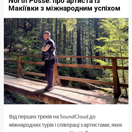
North Posse: про артиста із
Макіївки з міжнародним успіхом
Від перших треків на
SoundCloud
до
міжнародних турів і співпраці з артистами, яких