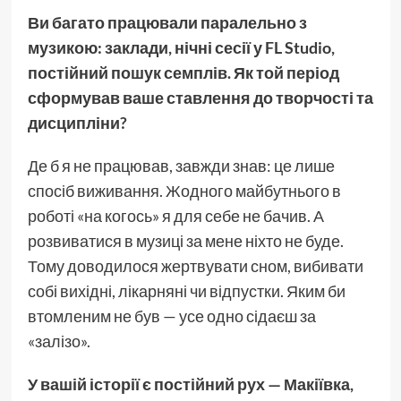
Ви багато працювали паралельно з
музикою: заклади, нічні сесії у FL Studio,
постійний пошук семплів. Як той період
сформував ваше ставлення до творчості та
дисципліни?
Де б я не працював, завжди знав: це лише
спосіб виживання. Жодного майбутнього в
роботі «на когось» я для себе не бачив. А
розвиватися в музиці за мене ніхто не буде.
Тому доводилося жертвувати сном, вибивати
собі вихідні, лікарняні чи відпустки. Яким би
втомленим не був — усе одно сідаєш за
«залізо».
У вашій історії є постійний рух — Макіївка,