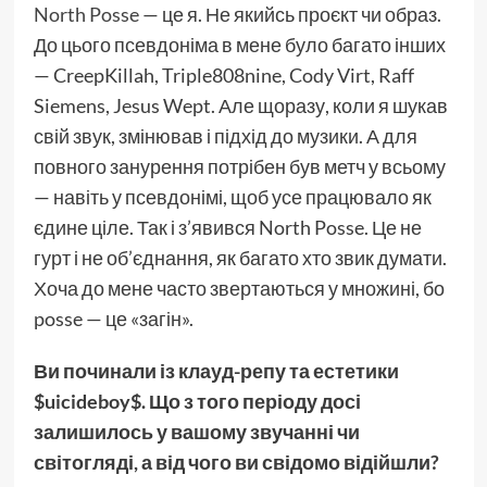
North Posse
— це я. Не якийсь проєкт чи образ.
До цього псевдоніма в мене було багато інших
— CreepKillah, Triple808nine, Cody Virt, Raff
Siemens, Jesus Wept. Але щоразу, коли я шукав
свій звук, змінював і підхід до музики. А для
повного занурення потрібен був метч у всьому
— навіть у псевдонімі, щоб усе працювало як
єдине ціле. Так і з’явився North Posse. Це не
гурт і не об’єднання, як багато хто звик думати.
Хоча до мене часто звертаються у множині, бо
posse — це «загін».
Ви починали із клауд-репу та естетики
$uicideboy$. Що з того періоду досі
залишилось у вашому звучанні чи
світогляді, а від чого ви свідомо відійшли?