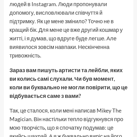
людей в Instagram. Люди пропонували
допомогу, висловлювали співчуття й
підтримку. Як це мене змінило? Точно не в
кращий бік. Для мене це вже другий кошмар у
житті, і я думав, що вдруге буде легше. Але
виявилося зовсім навпаки. Нескінченна
тривожність.
Зараз вам пишуть артисти та лейбли, яких
ви колись самі слухали. Чи був момент,
коли ви буквально не могли повірити, що це
відбувається саме з вами?
Так, це сталося, коли мені написав Mikey The
Magician. Він настільки тепло відгукнувся про
мою творчість, що я спочатку подумав: це
якийсь шахрай. А я ж буквально виріс на його