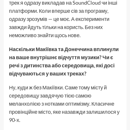
трек я одразу викладав на SoundCloud чи інші
платформи. Коли вперше сів за програму,
одразу зрозумів — це моє. А експерименти
завжди йдуть тільки на користь. Без них
неможливо знайти щось нове.
Наскільки Макіївка та Донеччина вплинули
на ваше внутрішнє відчуття музики? Чи є
речі з дитинства або середовища, які досі
відчуваються у ваших треках?
Ну, куди ж без Макіївки. Саме тому місту й
середовищу завдячую тією самою
меланхолією з нотками оптимізму. Класичне
провінційне місто, яке назавжди залишилося у
90-х.