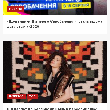
НОВИНИ
«Щоденники Дитячого Євробачення»: стала відома
дата старту-2026
ІНТЕРВ'Ю
ТОП
Від Карпат до Берліна: як GANNA переосмислює