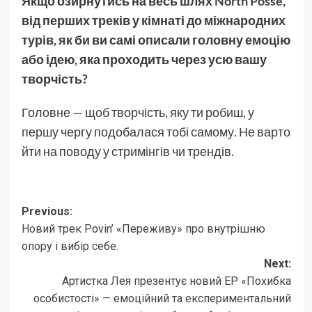
Якщо озирнутись на весь шлях
North Posse
,
від перших треків у кімнаті до міжнародних
турів, як би ви самі описали головну емоцію
або ідею, яка проходить через усю вашу
творчість?
Головне — щоб творчість, яку ти робиш, у
першу чергу подобалася тобі самому. Не варто
йти на поводу у стримінгів чи трендів.
Post
Previous:
Новий трек Povin’ «Переживу» про внутрішню
navigation
опору і вибір себе.
Next:
Артистка Лея презентує новий EP «Похибка
особистості» — емоційний та експериментальний