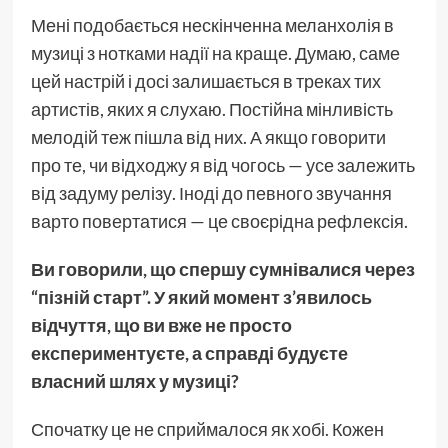
Мені подобається нескінченна меланхолія в
музиці з нотками надії на краще. Думаю, саме
цей настрій і досі залишається в треках тих
артистів, яких я слухаю. Постійна мінливість
мелодій теж пішла від них. А якщо говорити
про те, чи відходжу я від чогось — усе залежить
від задуму релізу. Іноді до певного звучання
варто повертатися — це своєрідна рефлексія.
Ви говорили, що спершу сумнівалися через
“пізній старт”. У який момент з’явилось
відчуття, що ви вже не просто
експериментуєте, а справді будуєте
власний шлях у музиці?
Спочатку це не сприймалося як хобі. Кожен