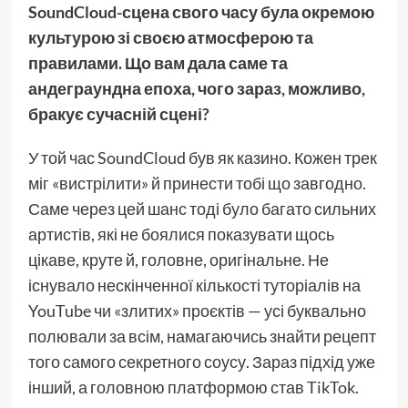
SoundCloud-сцена свого часу була окремою
культурою зі своєю атмосферою та
правилами. Що вам дала саме та
андеграундна епоха, чого зараз, можливо,
бракує сучасній сцені?
У той час SoundCloud був як казино. Кожен трек
міг «вистрілити» й принести тобі що завгодно.
Саме через цей шанс тоді було багато сильних
артистів, які не боялися показувати щось
цікаве, круте й, головне, оригінальне. Не
існувало нескінченної кількості туторіалів на
YouTube чи «злитих» проєктів — усі буквально
полювали за всім, намагаючись знайти рецепт
того самого секретного соусу. Зараз підхід уже
інший, а головною платформою став TikTok.