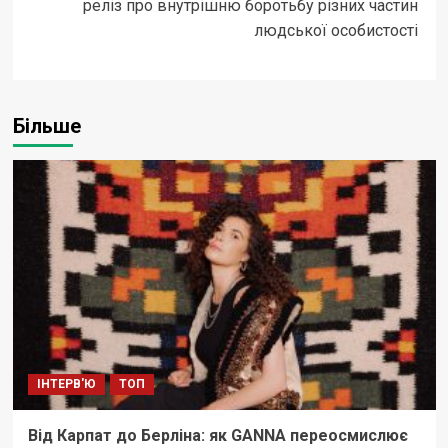
реліз про внутрішню боротьбу різних частин
людської особистості
Більше
ІНТЕРВ'Ю
ТОП
Від Карпат до Берліна: як GANNA переосмислює