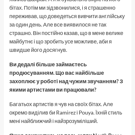
бітах. Потім ми зідзвонилися, і я страшенно
переживав, що доведеться вивчити англійську
за один день. Але все виявилося не так
страшно. Він постійно казав, що в мене велике
майбутнє і що зробить усе можливе, аби я
швидше його досягнув.
Ви дедалі більше займаєтесь
продюсуванням. Що вас найбільше
захоплює у роботі над чужим звучанням? З
якими артистами ви працювали?
Багатьох артистів я чув на своїх бітах. Але
окремо виділив би Ramirez і Pouya. Їхній стиль
мені найближчий і найзрозуміліший.