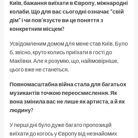
Київ, бажання виїхати в Європу, міжнародні
колаби. Що для вас сьогодні означає “свій
дім” і чи пов’язуєте ви це поняття з
конкретним місцем?
Усвідомленим домом для мене став Київ. Було
б, звісно, круто колись приїхати в гості до
Макіївки. Але я розумію, що, найімовірніше,
цього вже не станеться.
Повномасштабна війна стала для багатьох
музикантів точкою переосмислення. Як
вона змінила вас не лише як артиста, а й як
людину?
У перші дні було дуже багато пропозицій
виїхати до когось у Європу від незнайомих