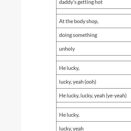
daddy’s getting hot
At the body shop,
doing something
unholy
He lucky,
lucky, yeah (ooh)
He lucky, lucky, yeah (ye-yeah)
He lucky,
lucky, yeah