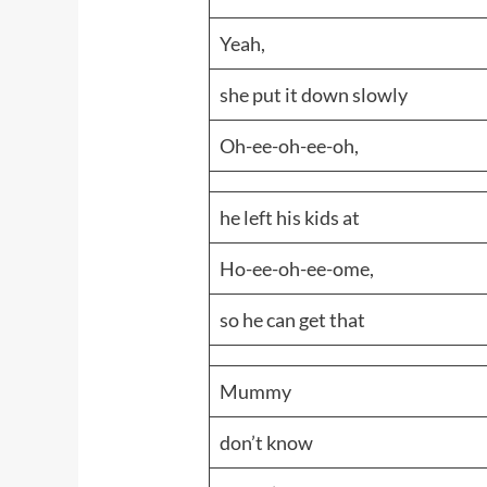
Yeah,
she put it down slowly
Oh-ee-oh-ee-oh,
he left his kids at
Ho-ee-oh-ee-ome,
so he can get that
Mummy
don’t know