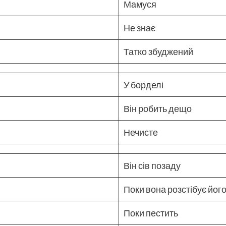
Мамуся
Не знає
Татко збуджений
У борделі
Він робить дещо
Нечисте
Він сів позаду
Поки вона розстібує йог
Поки пестить