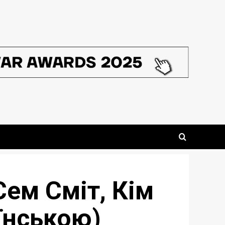
Сем Сміт, Кім
їнською)