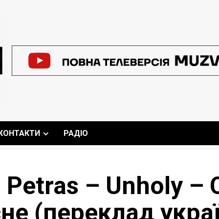
КОНТАКТИ
РАДІО
 Petras – Unholy – 
сне (переклад укра