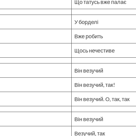
Що татусь вже палає
У борделі
Вже робить
Щось нечестиве
Він везучий
Він везучий, так!
Він везучий. О, так, так
Він везучий
Везучий, так