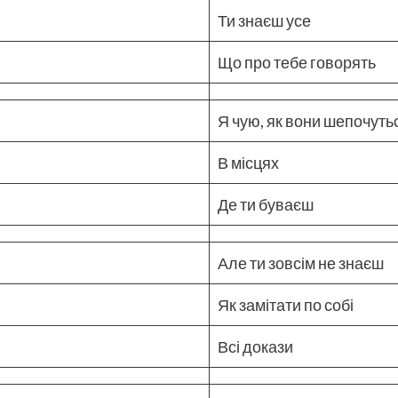
Ти знаєш усе
Що про тебе говорять
Я чую, як вони шепочуть
В місцях
Де ти буваєш
Але ти зовсім не знаєш
Як замітати по собі
Всі докази