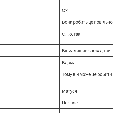
Ох,
Вона робить це повільн
О… о, так
Він залишив своїх дітей
Вдома
Тому він може це робити
Матуся
Не знає