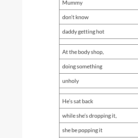
Mummy
don’t know
daddy getting hot
At the body shop,
doing something
unholy
He’s sat back
while she’s dropping it,
she be popping it