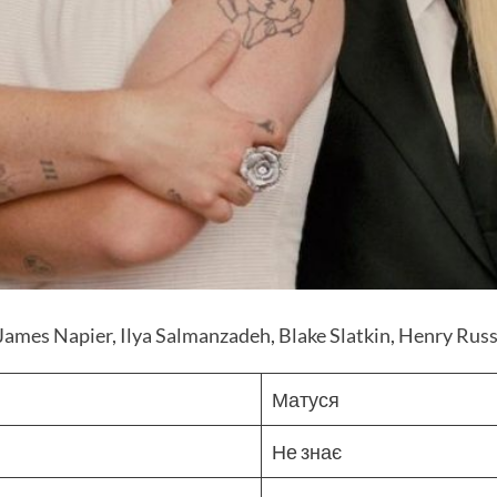
James Napier
,
Ilya Salmanzadeh
,
Blake Slatkin
,
Henry Russ
Матуся
Не знає