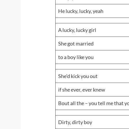
He lucky, lucky, yeah
A lucky, lucky girl
She got married
to a boy like you
She’d kick you out
if she ever, ever knew
Bout all the – you tell me that y
Dirty, dirty boy