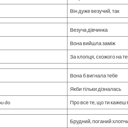
Він дуже везучий, так
Везуча дівчинка
Вона вийшла заміж
За хлопця, схожого на т
Вона б вигнала тебе
Якби тільки дізналась
ou do
Про все те, що ти кажеш
Брудний, поганий хлопч