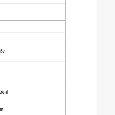
ебе
 мені
ик