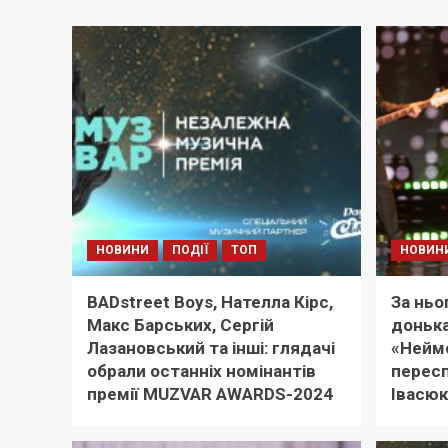
НОВИНИ
ПОДІЇ
ТОП
НОВИН
BADstreet Boys, Нателла Кірс,
За ньо
Макс Барських, Сергій
донька
Лазановський та інші: глядачі
«Неймо
обрали останніх номінантів
перес
премії MUZVAR AWARDS-2024
Івасюк