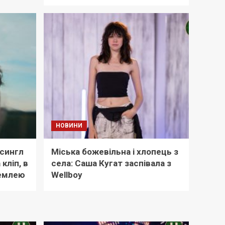
НОВИНИ
 сингл
Міська божевільна і хлопець з
кліп, в
села: Саша Кугат заспівала з
землею
Wellboy