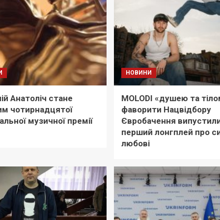
И
НОВИНИ
ій Анатоліч стане
MOLODI «душею та тіло
им чотирнадцятої
фаворити Нацвідбору
альної музичної премії
Євробачення випустили
перший лонгплей про с
любові