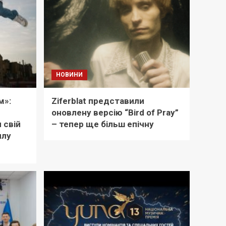
НОВИНИ
м»:
Ziferblat представили
оновлену версію “Bird of Pray”
 свій
– тепер ще більш епічну
илу