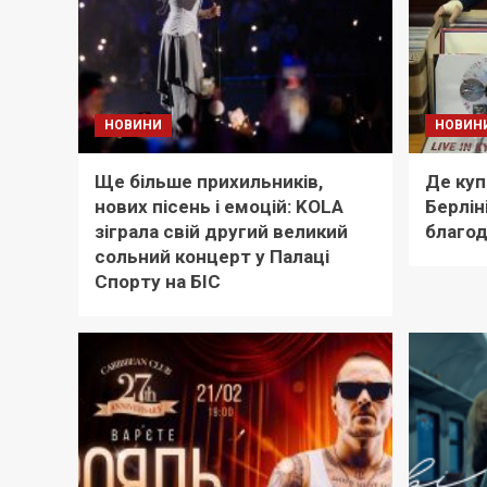
НОВИНИ
НОВИН
Ще більше прихильників,
Де куп
нових пісень і емоцій: KOLA
Берлін
зіграла свій другий великий
благод
сольний концерт у Палаці
Спорту на БІС