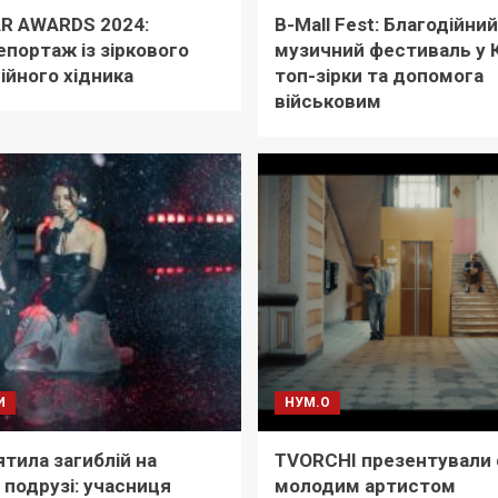
R AWARDS 2024:
B-Mall Fest: Благодійний
портаж із зіркового
музичний фестиваль у К
ійного хідника
топ-зірки та допомога
військовим
И
НУМ.О
тила загиблій на
TVORCHI презентували 
 подрузі: учасниця
молодим артистом