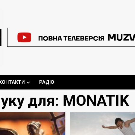
КОНТАКТИ
РАДІО
уку для:
MONATIK