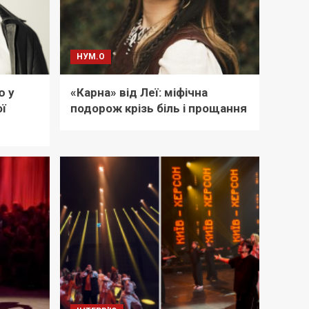
НУМ.О
ю у
«Карна» від Леї: міфічна
ї
подорож крізь біль і прощання