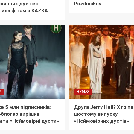
вірних дуетів»
Pozdniakov
ила фітом з KAZKA
И
НУМ.О
е 5 млн підписників:
Друга Jerry Heil? Хто пе
-блогер вирішив
шостому випуску
ити «Неймовірні дуети»
«Неймовірних дуетів»