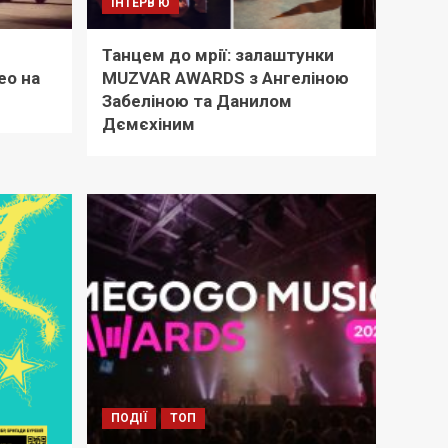
ІНТЕРВ'Ю
Танцем до мрії: залаштунки
ео на
MUZVAR AWARDS з Ангеліною
Забеліною та Данилом
Дємєхіним
ПОДІЇ
ТОП