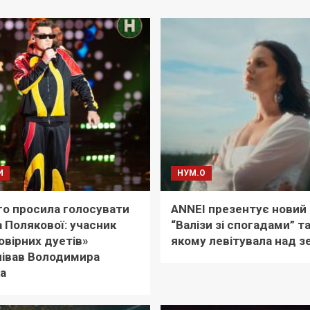
И
НУМ.О
го просила голосувати
ANNEI презентує новий
 Полякової: учасник
“Валізи зі спогадами” та 
вірних дуетів»
якому левітувала над 
півав Володимира
а