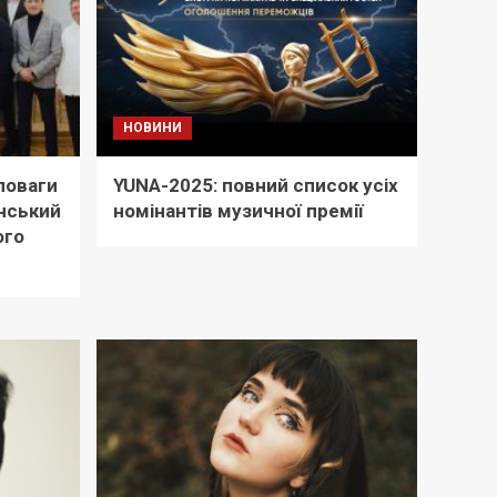
НОВИНИ
поваги
YUNA-2025: повний список усіх
нський
номінантів музичної премії
ого