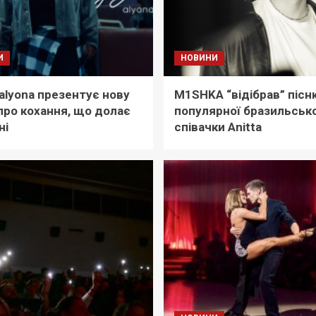
И
НОВИНИ
 alyona презентує нову
M1SHKA “відібрав” пісн
про кохання, що долає
популярної бразильсько
ні
співачки Anitta