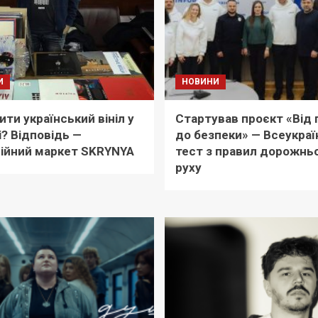
И
НОВИНИ
ити український вініл у
Стартував проєкт «Від 
і? Відповідь —
до безпеки» — Всеукраї
ійний маркет SKRYNYA
тест з правил дорожнь
руху