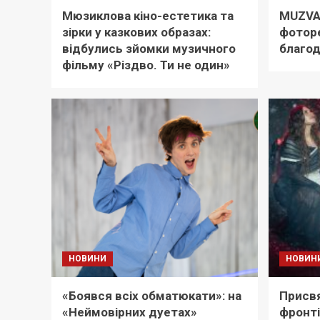
Мюзиклова кіно-естетика та
MUZVA
зірки у казкових образах:
фоторе
відбулись зйомки музичного
благод
фільму «Різдво. Ти не один»
НОВИНИ
НОВИН
«Боявся всіх обматюкати»: на
Присвя
«Неймовірних дуетах»
фронті