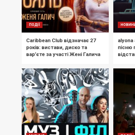
ПОДІЇ
НОВИН
Caribbean Club відзначає 27
alyona
років: вистави, диско та
пісню 
вар’єте за участі Жені Галича
відста