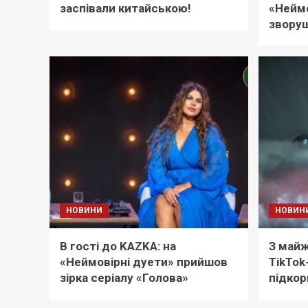
заспівали китайською!
«Неймо
зворуш
НОВИНИ
НОВИН
В гості до KAZKA: на
З майж
«Неймовірні дуети» прийшов
TikTok
зірка серіалу «Голова»
підкор