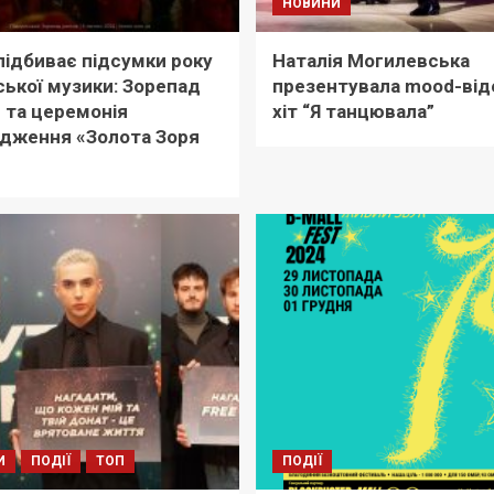
НОВИНИ
підбиває підсумки року
Наталія Могилевська
ської музики: Зорепад
презентувала mood-від
в та церемонія
хіт “Я танцювала”
дження «Золота Зоря
И
ПОДІЇ
ТОП
ПОДІЇ