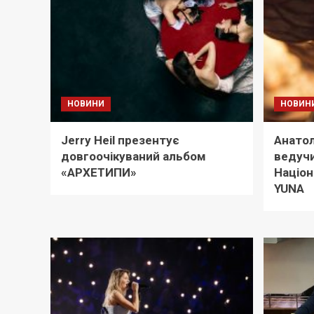
НОВИНИ
НОВИН
Jerry Heil презентує
Анатол
довгоочікуваний альбом
ведуч
«АРХЕТИПИ»
Націон
YUNA