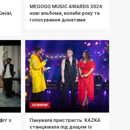
MEGOGO MUSIC AWARDS 2024:
иєві,
нові альбоми, колаби року та
голосування донатами
НОВИНИ
фіт з
Панувала пристрасть: KAZKA
станцювала під дощем із