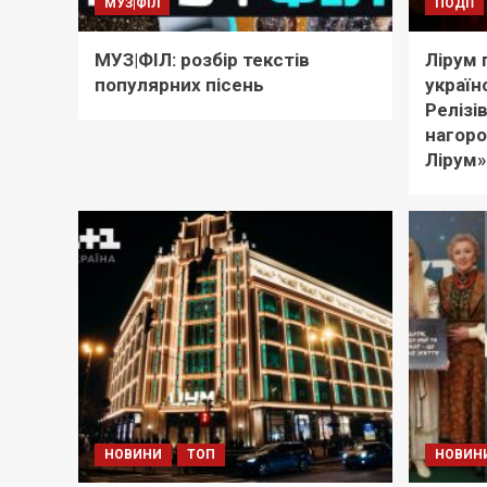
МУЗ|ФІЛ
ПОДІЇ
МУЗ|ФІЛ: розбір текстів
Лірум 
популярних пісень
україн
Релізі
нагоро
Лірум»
НОВИНИ
ТОП
НОВИН