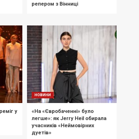
репером з Вінниці
НОВИНИ
реміг у
«На «Євробаченні» було
легше»: як Jerry Heil обирала
учасників «Неймовірних
дуетів»